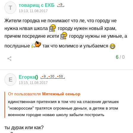
товарищ
с
ЕКБ
Т
13:13, 11.08.2017
Жители городка не понимают что ле, что городу не
нужна нлвая школа
городу нужен новый храм,
причем посредине исети
городу нужны не умные, а
послушные
так что молимсо и улыбаемся
6
/
0
Егорка
()
Е
13:15, 11.08.2017
От пользователя
Мятежный сеньор
единственная притензия в том что на спасение детишек
"новороссии" тратятся огромные деньги, а детям в этом
военном городке новаю школу забыли построить
ты дурак или как?