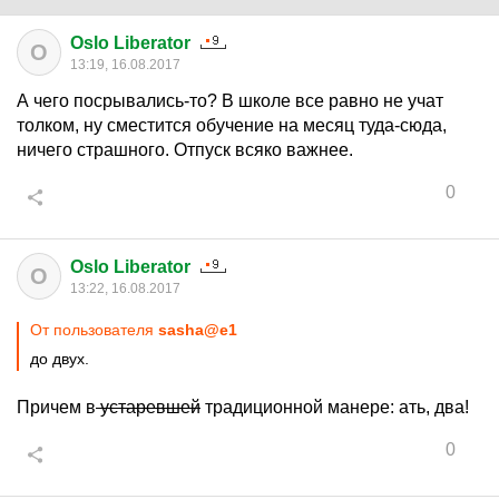
Oslo Liberator
O
13:19, 16.08.2017
А чего посрывались-то? В школе все равно не учат
толком, ну сместится обучение на месяц туда-сюда,
ничего страшного. Отпуск всяко важнее.
0
Oslo Liberator
O
13:22, 16.08.2017
От пользователя
sasha@e1
до двух.
Причем в
устаревшей
традиционной манере: ать, два!
0