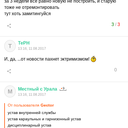
за 3 недели все равно новую не построить, и старую
тоже не отремонтировать
тут хоть замитингуйся
3
/
3
ТеРН
Т
13:16, 11.08.2017
И, да, ...от новости пахнет эктримизмом!
0
Местный
с
Урала
М
13:16, 11.08.2017
От пользователя
Gector
устав внутренней службы
устав караульных и гарнизонный устав
дисциплинарный устав