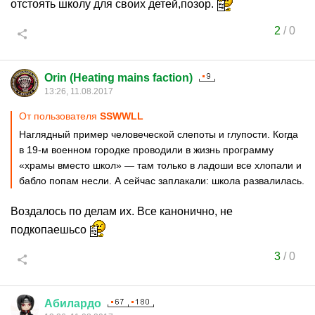
отстоять школу для своих детей,позор.
2
/
0
Orin (Heating mains faction)
13:26, 11.08.2017
От пользователя
SSWWLL
Наглядный пример человеческой слепоты и глупости. Когда
в 19-м военном городке проводили в жизнь программу
«храмы вместо школ» — там только в ладоши все хлопали и
бабло попам несли. А сейчас заплакали: школа развалилась.
Воздалось по делам их. Все канонично, не
подкопаешьсо
3
/
0
Абилардо