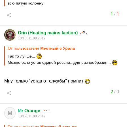
всю пятую колонну
1
/
1
Orin (Heating mains faction)
13:18, 11.08.2017
От пользователя
Местный с Урала
Так то лучше...
Можно есче устав единой россии...для разнообразия...
Мну только "устав от службы" помнит
2
/
0
М
r Orange
М
13:19, 11.08.2017
От пользователя
Мятежный сеньор