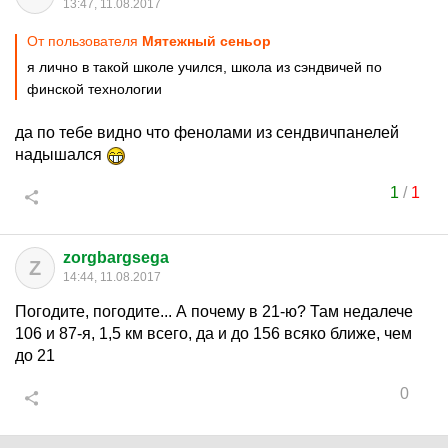
13:47, 11.08.2017
От пользователя
Мятежный сеньор
я лично в такой школе учился, школа из сэндвичей по
финской технологии
да по тебе видно что фенолами из сендвичпанелей
надышался
1
/
1
zorgbargsega
Z
14:44, 11.08.2017
Погодите, погодите... А почему в 21-ю? Там недалече
106 и 87-я, 1,5 км всего, да и до 156 всяко ближе, чем
до 21
0