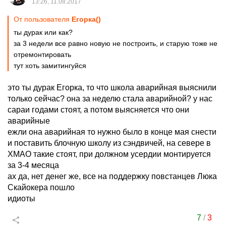
13:26, 11.08.2017
От пользователя
Егорка()
ты дурак или как?
за 3 недели все равно новую не построить, и старую тоже не
отремонтировать
тут хоть замитингуйся
это ты дурак Егорка, то что школа аварийная выяснили
только сейчас? она за неделю стала аварийной? у нас
сараи годами стоят, а потом выясняется что они
аварийные
ежли она аварийная то нужно было в конце мая снести
и поставить блочную школу из сэндвичей, на севере в
ХМАО такие стоят, при должном усердии монтируется
за 3-4 месяца
ах да, нет денег же, все на поддержку повстанцев Люка
Скайокера пошло
идиоты
7
/
3