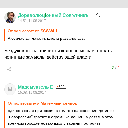
Дореволюц
i
онный
Совътчикъ
14:51, 11.08.2017
От пользователя
SSWWLL
А сейчас заплакали: школа развалилась.
Бездуховность этой пятой колонне мешает понять
истинные замыслы действующей власти.
2
/
1
Мадемуазель
Е
М
15:08, 11.08.2017
От пользователя
Мятежный сеньор
единственная притензия в том что на спасение детишек
"новороссии" тратятся огромные деньги, а детям в этом
военном городке новаю школу забыли построить