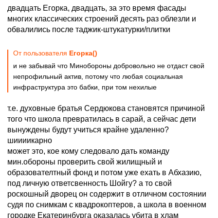
двадцать Егорка, двадцать, за это время фасады
многих классических строений десять раз облезли и
обвалились после таджик-штукатурки/плитки
От пользователя
Егорка()
и не забывай что Минобороны добровольно не отдаст свой
непрофильный актив, потому что любая социальная
инфраструктура это бабки, при том нехилые
т.е. духовные братья Сердюкова становятся причиной
того что школа превратилась в сарай, а сейчас дети
вынуждены будут учиться крайне удаленно?
шиииикарно
может это, кое кому следовало дать команду
мин.обороны проверить свой жилищный и
образователтный фонд и потом уже ехать в Абхазию,
под личную ответсвенность Шойгу? а то свой
роскошный дворец он содержит в отличном состоянии
судя по снимкам с квадрокоптеров, а школа в военном
городке Екатеринбурга оказалась убита в хлам