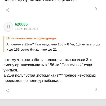
0
620085
U
13:15, 16.08.2017
От пользователя
zorgbargsega
А почему в 21-ю? Там недалече 106 и 87-я, 1,5 км всего, да
и до 156 всяко ближе, чем до 21
потому что они забиты полностью,только если 3-ю
смену организовывать.в 156 -ю "Солнечный" ездит
учиться.
а 21-я полупустая ,потому как г*** полное,некоторых
предметов по полгода небывает.
0