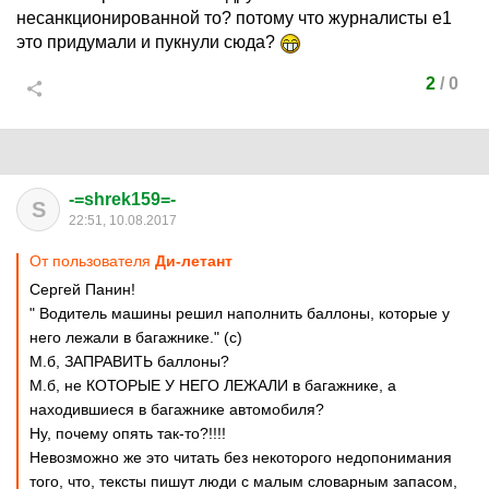
несанкционированной то? потому что журналисты е1
это придумали и пукнули сюда?
2
/
0
-=shrek159=-
S
22:51, 10.08.2017
От пользователя
Ди-летант
Сергей Панин!
" Водитель машины решил наполнить баллоны, которые у
него лежали в багажнике." (с)
М.б, ЗАПРАВИТЬ баллоны?
М.б, не КОТОРЫЕ У НЕГО ЛЕЖАЛИ в багажнике, а
находившиеся в багажнике автомобиля?
Ну, почему опять так-то?!!!!
Невозможно же это читать без некоторого недопонимания
того, что, тексты пишут люди с малым словарным запасом,