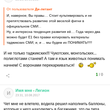
От пользователя
Ди-летант
И, наверное, Вы правы.... Стоит культивировать и не
препятствовать развитию этой веселой фигни в
официальном СМИ...
Ну, и интересна тенденция развития её.... Года через два
можно будет Е1 без правки копировать материалы
таджикских СМИ, и, и ... мы будем их ПОНИМАТЬ!!!!!
И не только таджикских!!! Чукотских, монгольских...
полиглотами станем!! А там и язык животных понимать
начнем! С воронами перекаркиваться!
1
/
0
Имя
мне
-
Легион
И
23:31, 10.08.2017
Чет мне не влетело, водила решил наполнить баллоны,
которые у него находились в багажнике, это он типа