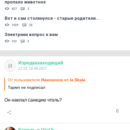
пропало животное
437
2
Вот и сам столкнулся - старые родители...
1939
35
Электрики вопрос к вам
132
3
Изредказаходящий
И
22:15, 10.08.2017
От пользователя
Наискосок от la Skala
Тармп не подписал
Он наклал санкцию чтоль?
0
Король
и
ШутЪ