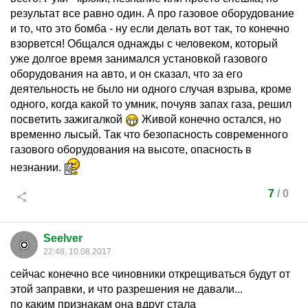
результат все равно один. А про газовое оборудование
и то, что это бомба - ну если делать вот так, то конечно
взорвется! Общался однажды с человеком, который
уже долгое время занимался установкой газового
оборудования на авто, и он сказал, что за его
деятельность не было ни одного случая взрыва, кроме
одного, когда какой то умник, почуяв запах газа, решил
посветить зажигалкой
Живой конечно остался, но
временно лысый. Так что безопасность современного
газового оборудования на высоте, опасность в
незнании.
7
/
0
Seelver
22:48, 10.08.2017
сейчас конечно все чиновники открещиваться будут от
этой заправки, и что разрешения не давали...
по каким признакам она вдруг стала