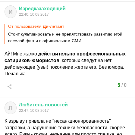
Изредказаходящий
И
22:40, 10.08.2017
От пользователя
Ди-летант
Стоит культивировать и не препятствовать развитию этой
веселой фигни в официальном СМИ.
Ай! Мне жалко
действительно профессиональных
сатириков-юмористов
, которых сведут на нет
действующее (увы) поколение жертв егэ. Без юмора.
Печалька...
5
/
0
Любитель
новостей
Л
22:47, 10.08.2017
К взрыву привела не "несанкционированность"
заправки, а нарушение техники безопасности, скорее
всего. Руки - крюки, незнание или просто спешка, но