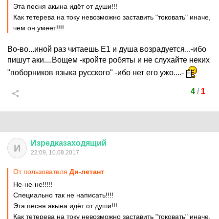
Эта песня акына идёт от души!!!
Как тетерева на току невозможно заставить "токовать" иначе,
чем он умеет!!!!
Во-во...иной раз читаешь Е1 и душа возрадуется...-ибо
пишут аки....Вощем -кройте робяты и не слухайте неких
"поборников языка русского" -ибо нет его ужо....-
4
/
1
Изредказаходящий
И
22:09, 10.08.2017
От пользователя
Ди-летант
Не-не-не!!!!!
Специально так не написать!!!!
Эта песня акына идёт от души!!!
Как тетерева на току невозможно заставить "токовать" иначе,