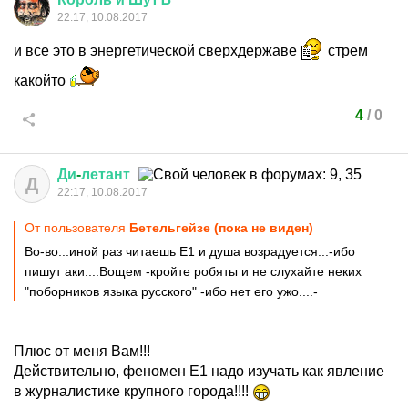
22:17, 10.08.2017
и все это в энергетической сверхдержаве
стрем
какойто
4
/
0
Ди
-
летант
Д
22:17, 10.08.2017
От пользователя
Бетельгейзе (пока не виден)
Во-во...иной раз читаешь Е1 и душа возрадуется...-ибо
пишут аки....Вощем -кройте робяты и не слухайте неких
"поборников языка русского" -ибо нет его ужо....-
Плюс от меня Вам!!!
Действительно, феномен Е1 надо изучать как явление
в журналистике крупного города!!!!