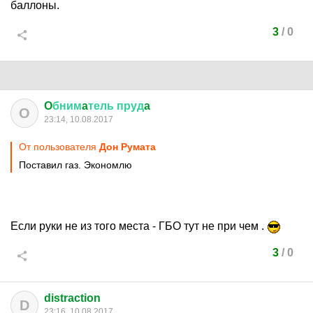
баллоны.
3
/
0
O
бним
a
тель
пруд
a
O
23:14, 10.08.2017
От пользователя
Дон Руматa
Поставил газ. Экономлю
Если руки не из того места - ГБО тут не при чем .
3
/
0
distraction
D
23:16, 10.08.2017