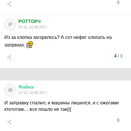
0
POTTOP®
P
22:31, 10.08.2017
Из за хлопка загорелось? А сот нефег хлопать на
запрвках.
4
/
0
Файна
Ф
22:33, 10.08.2017
И заправку спалил, и машины лишился, и с ожогами
ктототам… все пошло не так(((
0