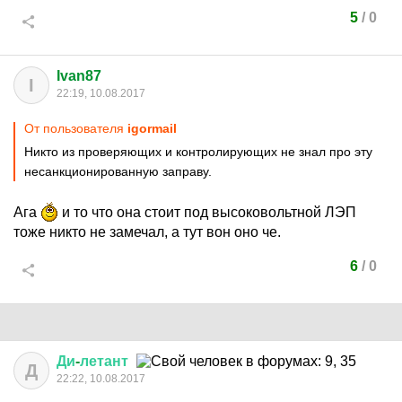
5
/
0
Ivan87
I
22:19, 10.08.2017
От пользователя
igormail
Никто из проверяющих и контролирующих не знал про эту
несанкционированную заправу.
Ага
и то что она стоит под высоковольтной ЛЭП
тоже никто не замечал, а тут вон оно че.
6
/
0
Ди
-
летант
Д
22:22, 10.08.2017