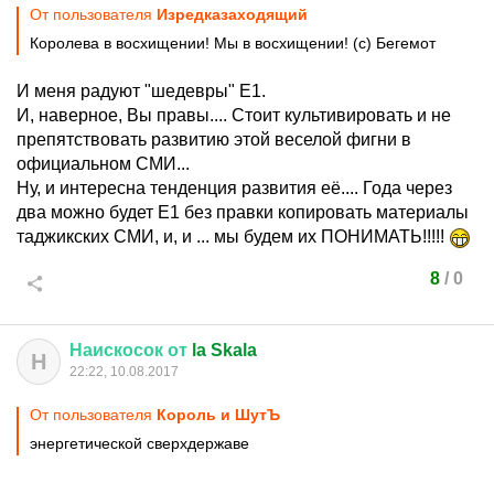
От пользователя
Изредказаходящий
Королева в восхищении! Мы в восхищении! (с) Бегемот
И меня радуют "шедевры" Е1.
И, наверное, Вы правы.... Стоит культивировать и не
препятствовать развитию этой веселой фигни в
официальном СМИ...
Ну, и интересна тенденция развития её.... Года через
два можно будет Е1 без правки копировать материалы
таджикских СМИ, и, и ... мы будем их ПОНИМАТЬ!!!!!
8
/
0
Наискосок
от
la Skala
Н
22:22, 10.08.2017
От пользователя
Король и ШутЪ
энергетической сверхдержаве