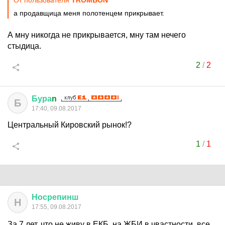
От пользователя
TROMБОN
а продавщица меня полотенцем прикрывает.
А мну никогда не прикрывается, мну там нечего
стыдица.
2
/
2
Бура
n
Б
17:40, 09.08.2017
Центральный Кировский рынок!?
1
/
1
Носрепинш
Н
17:55, 09.08.2017
За 7 лет, что не живу в ЕКБ, на ЖБИ в чвастности, все