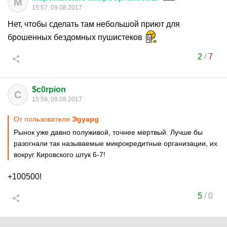
М
15:57, 09.08.2017
Нет, чтобы сделать там небольшой приют для
брошенных бездомных пушистеков
2
/
7
$c0rpion
C
15:59, 09.08.2017
От пользователя
Эgуарg
Рынок уже давно полуживой, точнее мертвый. Лучше бы
разогнали так называемые микрокредитные организации, их
вокруг Кировского штук 6-7!
+100500!
5
/
0