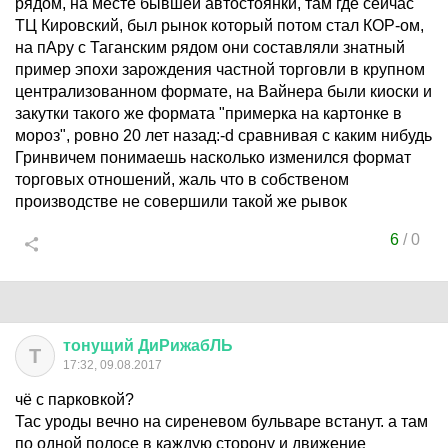
рядом, на месте бывшей автостоянки, там где сейчас
ТЦ Кировский, был рынок который потом стал КОР-ом,
на пАру с Таганским рядом они составляли знатный
пример эпохи зарождения частной торговли в крупном
централизованном формате, на Вайнера были киоски и
закутки такого же формата "примерка на картонке в
мороз", ровно 20 лет назад:-d сравнивая с каким нибудь
Гринвичем понимаешь насколько изменился формат
торговых отношений, жаль что в собственом
производстве не совершили такой же рывок
6
/
0
тонущий
ДиРижабЛЬ
Т
17:32, 09.08.2017
чё с парковкой?
Тас уроды вечно на сиреневом бульваре встанут. а там
по одной полосе в каждую сторону и движение