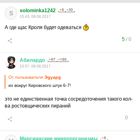
solominka1242
S
15:43, 09.08.2017
А где щас Кроля будет одеваться
5
/
0
Абилардо
15:57, 09.08.2017
От пользователя
Эgуарg
их вокруг Кировского штук 6-7!
это не единственная точка сосредоточения такого кол-
ва ростовщических пираний
0
Марсианские
микроорганизмы