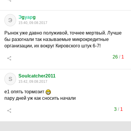
Э
g
уар
g
Э
15:40, 09.08.2017
Рынок уже давно полуживой, точнее мертвый. Лучше
бы разогнали так называемые микрокредитные
организации, их вокруг Кировского штук 6-7!
26
/
1
Soulcatcher2011
S
15:42, 09.08.2017
е1 опять тормозит
пару дней уж как сносить начали
3
/
1