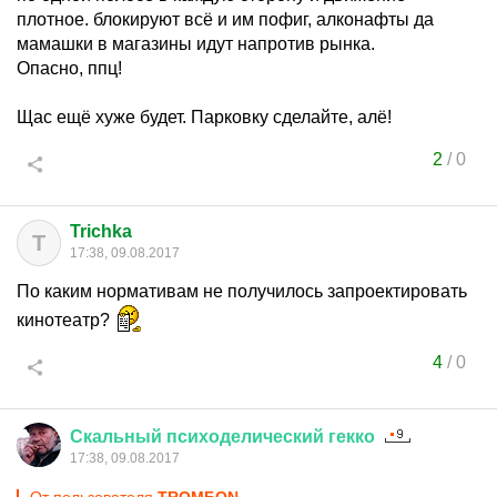
плотное. блокируют всё и им пофиг, алконафты да
мамашки в магазины идут напротив рынка.
Опасно, ппц!
Щас ещё хуже будет. Парковку сделайте, алё!
2
/
0
Trichka
T
17:38, 09.08.2017
По каким нормативам не получилось запроектировать
кинотеатр?
4
/
0
Скальный
психоделический
гекко
17:38, 09.08.2017