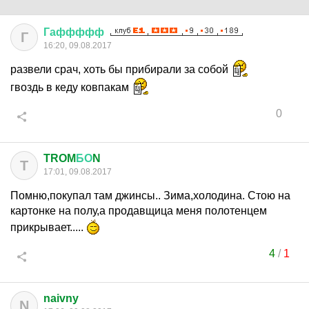
Гаффффф
Г
16:20, 09.08.2017
развели срач, хоть бы прибирали за собой
гвоздь в кеду ковпакам
0
TROM
БО
N
T
17:01, 09.08.2017
Помню,покупал там джинсы.. Зима,холодина. Стою на
картонке на полу,а продавщица меня полотенцем
прикрывает.....
4
/
1
naivny
N