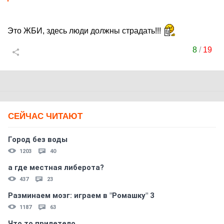
Это ЖБИ, здесь люди должны страдать!!!
8
/
19
СЕЙЧАС ЧИТАЮТ
Город без воды
1203
40
а где местная либерота?
437
23
Разминаем мозг: играем в "Ромашку" 3
1187
63
Что то прилетело