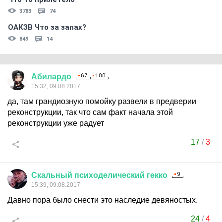
3783
74
ОАКЗВ Что за запах?
849
14
Абилардо
15:32, 09.08.2017
да, там грандиозную помойку развели в предверии
реконструкции, так что сам факт начала этой
реконструкции уже радует
17
/
3
Скальный
психоделический
гекко
15:39, 09.08.2017
Давно пора было снести это наследие девяностых.
24
/
4