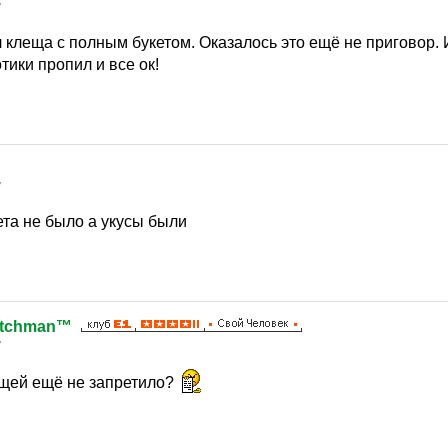
7
 клеща с полным букетом. Оказалось это ещё не приговор.
тики пропил и все ок!
7
ета не было а укусы были
itchman™
7
щей ещё не запретило?