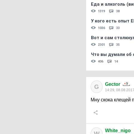
Еда и алкоголь (в
1319
38
У кого есть опыт E
1036
33
Вот и сам столкнул
2301
35
Что вы думали об 
406
14
Gector
G
14:29, 08.08.201
Мну скока клещей 
White_nigo
W