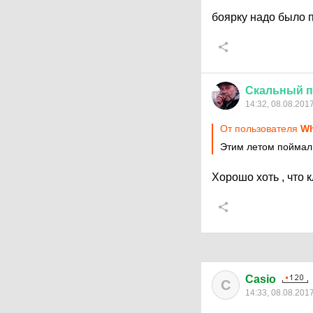
боярку надо было 
Скальный
п
14:32, 08.08.201
От пользователя
Wh
Этим летом поймал
Хорошо хоть , что
Casio
C
14:33, 08.08.201