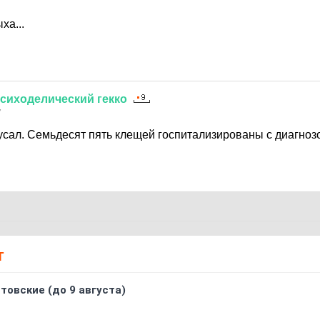
ха...
сиходелический
гекко
7
усал. Семьдесят пять клещей госпитализированы с диагноз
Т
товские (до 9 августа)