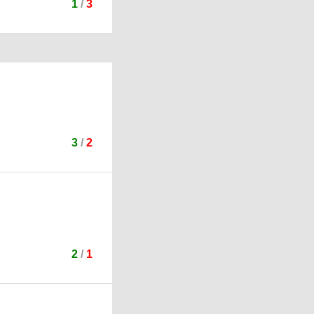
1
/
3
3
/
2
2
/
1