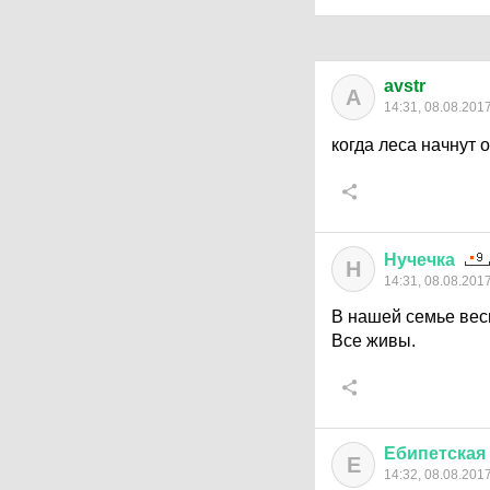
avstr
A
14:31, 08.08.201
когда леса начнут
Нучечка
Н
14:31, 08.08.201
В нашей семье весн
Все живы.
Ебипетская
Е
14:32, 08.08.201