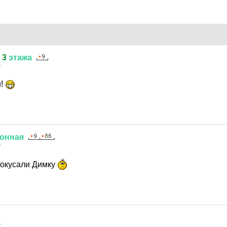
3
этажа
7
и!
онная
7
покусали Димку
7