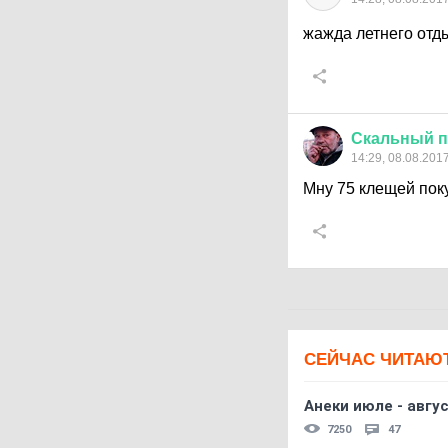
жажда летнего отды
Скальный
п
14:29, 08.08.201
Мну 75 клещей пок
СЕЙЧАС ЧИТАЮ
Анеки июле - авгус
7250
47