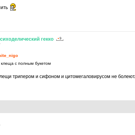
пить
сиходелический
гекко
7
ite_nigo
 клеща с полным букетом
 клещи трипером и сифоном и цитомегаловирусом не болеют
7