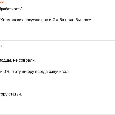
co
обрабатывать?
Холманских покусают, ну и Якоба надо бы тоже.
7
одцы, не соврали.
 3%, я эту цифру всегда озвучивал.
ору статьи.