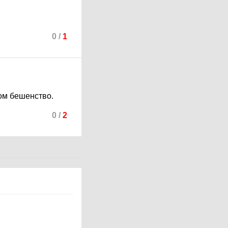
0
/
1
ом бешенство.
0
/
2