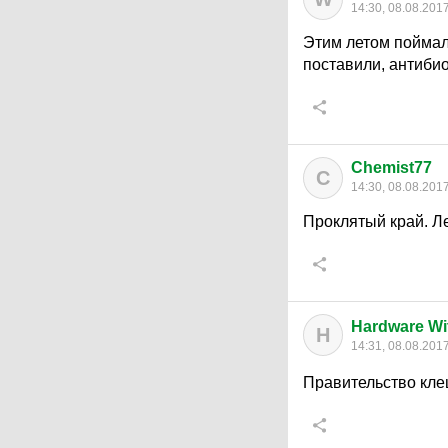
14:30, 08.08.201
Этим летом поймал
поставили, антибио
Chemist77
C
14:30, 08.08.201
Проклятый край. Л
Hardware W
H
14:31, 08.08.201
Правительство кле