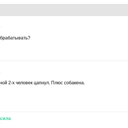
7
 обрабатывать?
7
ой 2-х человек цапнул. Плюс собакена.
сила
7