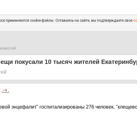
се применяются cookie-файлы. Оставаясь на сайте, вы подтверждаете свое
с
новостей
ещи покусали 10 тысяч жителей Екатеринбу
тей
7
евой энцефалит" госпитализированы 276 человек, "клещево