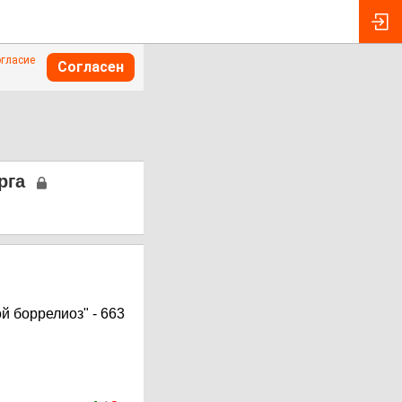
огласие
Согласен
рга
й боррелиоз" - 663