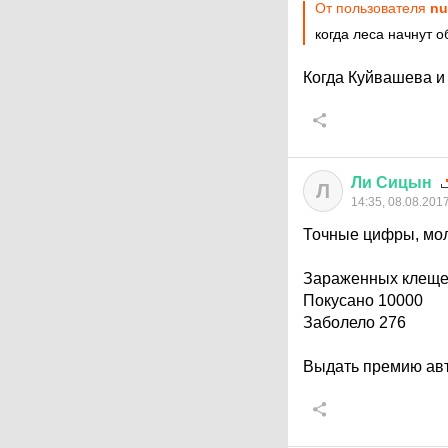
От пользователя
nu
когда леса начнут 
Когда Куйвашева и 
Ли
Сицын
Л
14:35, 08.08.201
Точные цифры, мол
Зараженных клещей
Покусано 10000
Заболело 276
Выдать премию авт