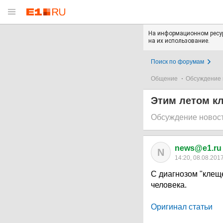
На информационном ресур
на их использование.
Поиск по форумам
Общение
Обсуждение 
Этим летом кл
Обсуждение новос
news@e1.ru
N
14:20, 08.08.201
С диагнозом "клещ
человека.
Оригинал статьи