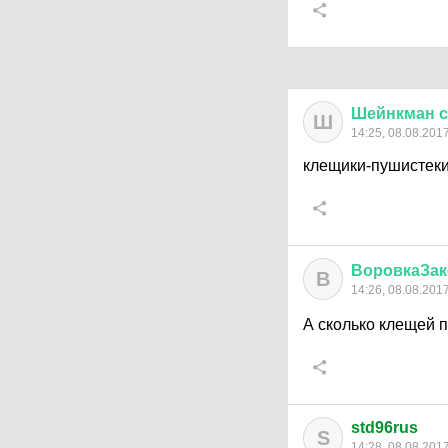
Шейнкман
с
Ш
14:25, 08.08.201
клещики-пушистек
ВоровкаЗак
В
14:26, 08.08.201
А сколько клещей 
std96rus
S
14:28, 08.08.201