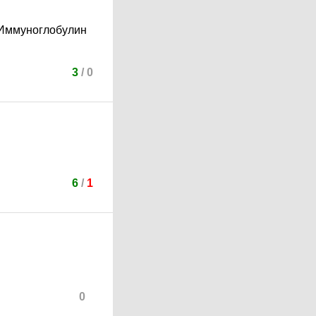
 Иммуноглобулин
3
/
0
6
/
1
0