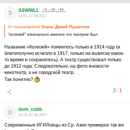
SSWWLL
S
14:55, 07.08.2017
От пользователя
Очень Дикий Пушистик
"колизей" изначально именно что театром был.
Название «Колизей» появилось только в 1914 году (и
благополучно исчезло в 1917, только на вывеске какое-
то время и сохранялось). А театр существовал только
до 1912 года. Следовательно, на фото вновости
кинотеатр, а не городской театр.
Так понятно?
2
/
1
dom_cobb
D
15:19, 07.08.2017
Современные ИГИЛовцы из Ср. Азии примерно так же