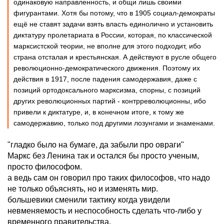
одинаковую направленность, и общи лишь своими
фигурантами. Хотя бы потому, что в 1905 социал-демократы
ещё не ставят задачи взять власть единолично и установить
диктатуру пролетариата в России, которая, по классической
марксистской теории, не вполне для этого подходит, ибо
страна отсталая и крестьянская. А действуют в русле общего
революционно-демократического движения. Поэтому их
действия в 1917, после падения самодержавия, даже с
позиций ортодоксального марксизма, спорны, с позиций
других революционных партий - контрреволюционны, ибо
привели к диктатуре, и, в конечном итоге, к тому же
самодержавию, только под другими лозунгами и знаменами.
"гладко было на бумаге, да забыли про овраги"
Маркс без Ленина так и остался бы просто ученым,
просто философом.
а ведь сам он говорил про таких философов, что надо
не только объяснять, но и изменять мир.
большевики сменили тактику когда увидели
невменяемость и неспособность сделать что-либо у
временного правительства.