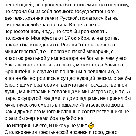
революцией, не проводил бы антисемитскую политику,
не строил бы из себя великого государственного
деятеля, хозяина земли Русской, полагался бы на
системных либералов, типа Витте, а не на
черносотенцев, и т.д. , не стал бы ревизовать
положения Манифеста от 17 октября, а, напротив,
привёл бы к введению в России "ответственного
министерства", т.е. - парламентской монархии, с
властью реальной у императора не больше, чем у его
британского коллеги, как знать, может тогда Ульянов,
Бронштейн, и другие не пошли бы в революцию, а
вполне бы встроились в существующий режим, став бы
блестящими ораторами, депутатами Государственной
думы, министрами и товарищами министров (с), и т.д. А
царь, с супругой, чадами, и домочадцами, не принял бы
мученическую смерть в подвале Ипатьевского дома.
Как и другие его многочисленные соотечественники не
стали бы жертвами братоубийства.
Но история ничего, и никому не учит
Столкновения крестьянской архаики и городского