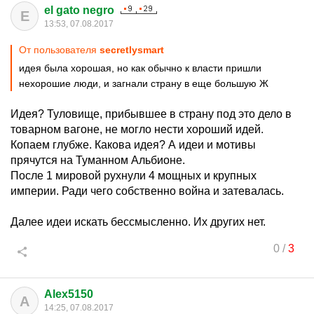
el gato negro
E
13:53, 07.08.2017
От пользователя
secretlysmart
идея была хорошая, но как обычно к власти пришли
нехорошие люди, и загнали страну в еще большую Ж
Идея? Туловище, прибывшее в страну под это дело в
товарном вагоне, не могло нести хороший идей.
Копаем глубже. Какова идея? А идеи и мотивы
прячутся на Туманном Альбионе.
После 1 мировой рухнули 4 мощных и крупных
империи. Ради чего собственно война и затевалась.
Далее идеи искать бессмысленно. Их других нет.
0
/
3
Alex5150
A
14:25, 07.08.2017