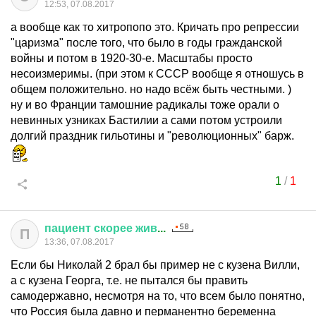
12:53, 07.08.2017
а вообще как то хитропопо это. Кричать про репрессии
"царизма" после того, что было в годы гражданской
войны и потом в 1920-30-е. Масштабы просто
несоизмеримы. (при этом к СССР вообще я отношусь в
общем положительно. но надо всёж быть честными. )
ну и во Франции тамошние радикалы тоже орали о
невинных узниках Бастилии а сами потом устроили
долгий праздник гильотины и "революционных" барж.
1
/
1
пациент
скорее
жив
...
П
13:36, 07.08.2017
Если бы Николай 2 брал бы пример не с кузена Вилли,
а с кузена Георга, т.е. не пытался бы править
самодержавно, несмотря на то, что всем было понятно,
что Россия была давно и перманентно беременна