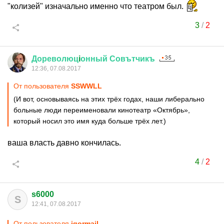
"колизей" изначально именно что театром был.
3
/
2
Дореволюц
i
онный
Совътчикъ
12:36, 07.08.2017
От пользователя
SSWWLL
(И вот, основываясь на этих трёх годах, наши либерально
больные люди переименовали кинотеатр «Октябрь»,
который носил это имя куда больше трёх лет.)
ваша власть давно кончилась.
4
/
2
s6000
S
12:41, 07.08.2017
От пользователя
igormail