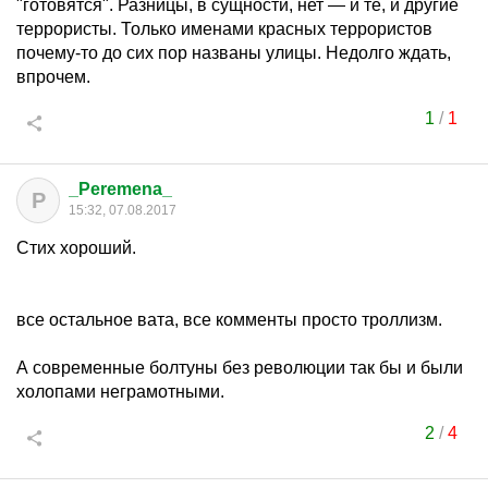
"готовятся". Разницы, в сущности, нет — и те, и другие
террористы. Только именами красных террористов
почему-то до сих пор названы улицы. Недолго ждать,
впрочем.
1
/
1
_Peremena_
P
15:32, 07.08.2017
Стих хороший.
все остальное вата, все комменты просто троллизм.
А современные болтуны без революции так бы и были
холопами неграмотными.
2
/
4