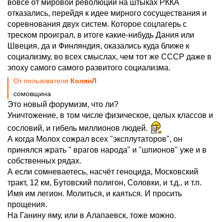
вовсе от мировой революции на штыках РККА
отказались, перейдя к идее мирного сосуществания и
соревнования двух систем. Которое соцлагерь с
треском проиграл, в итоге какие-нибудь Дания или
Швеция, да и Финляндия, оказались куда ближе к
социализму, во всех смыслах, чем тот же СССР даже в
эпоху самого самого развитого социализма.
От пользователя
КолянЛ
сомовщина
Это новый форумизм, что ли?
Уничтожение, в том числе физическое, целых классов и
сословий, и гибель миллионов людей.
А когда Молох сожрал всех "эксплутаторов", он
принялся жрать " врагов народа" и "шпионов" уже и в
собственных рядах.
А если сомневаетесь, насчёт геноцида, Московский
тракт, 12 км, Бутовский полигон, Соловки, и т.д., и т.п.
Имя им легион. Молиться, и каяться. И просить
прощения.
На Ганину яму, или в Алапаевск, тоже можно.