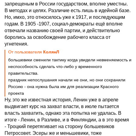
запрещеным в России государством, вполне уместны.
В методах и целях. Различие есть лишь в идейной базе.
Но, имхо, это относилось уже к 1917, и последующим
годам. В 1905 -1907, социал-демократы ещё вполне
отвечали названию своей партии, и действительно
боролись за освобождение рабочего класса от
угнетения.
От пользователя
КолянЛ
большевики сменили тактику когда увидели невменяемость и
неспособность сделать что-либо у временного
правительства.
праздник непослушания начали не они, но они сохранили
Россию - она нужна была им для реализации Красного
проекта
Ну, это же известная история, Ленин уже в апреле
выдвигает курс на захват власти, в июле пытается
власть захватить, однако эта попытка не удалась. В
итоге - Ленин, в Разливе, и в Финляндии, а в это время
- Троцкий перетягивает на сторону большевиков
Петросовет. Эсеры же и меньшевики, тоже