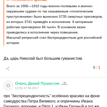
Всего за 1906—1910 годы военно-полевыми и военно-
окружными судами по так называемым «политическим
преступлениям» было вынесено 5735 смертных приговоров,
из которых 3741 приведён в исполнение. К каторжным
работам приговорено 66 тысяч. В основном казни
приводились в исполнение через повешение.
Масштаб репрессий стал беспрецедентным для российской
истории
Да, царь Николай был большим гуманистом.
6
/
1
Очень
Дикий
Пушистик
О
12:50, 07.08.2017
про "беспрецендентность" особенно красиво на фоне
самодурства Петра Великого. и опричнины Ивана
Грозного. впрочем, и Пётр 1, и Иван Грозный и тот же