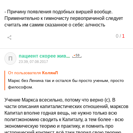
- Причину появления подобных виршей вообще.
Применительно к гимночисту первопричиной следует
считать им самим сказанное о себе: алчность
0
/
1
пациент
скорее
жив
...
П
23:39, 07.08.2017
От пользователя
КолянЛ
Маркс без Ленина так и остался бы просто ученым, просто
философом.
Учение Маркса всесильно, потому что верно (с). В
части описания капиталистических отношений, марксов
Капитал вполне годная вещь, не нужно только всю
политэкономию сводить к Капиталу, а тем более - всю
экономическую теорию и практику, и помнить про
исторический контекст, всё таки творил свою теорию