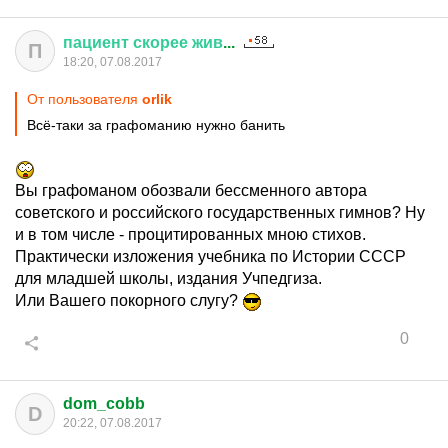
пациент
скорее
жив
...
П
18:20, 07.08.2017
От пользователя
orlik
Всё-таки за графоманию нужно банить
Вы графоманом обозвали бессменного автора
советского и российского государственных гимнов? Ну
и в том числе - процитированных мною стихов.
Практически изложения учебника по Истории СССР
для младшей школы, издания Учпедгиза.
Или Вашего покорного слугу?
0
dom_cobb
D
20:22, 07.08.2017