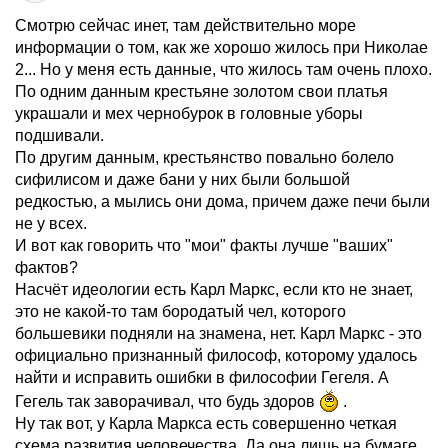
Смотрю сейчас инет, там действительно море
информации о том, как же хорошо жилось при Николае
2... Но у меня есть данные, что жилось там очень плохо.
По одним данным крестьяне золотом свои платья
украшали и мех чернобурок в головные уборы
подшивали.
По другим данным, крестьянство повально болело
сифилисом и даже бани у них были большой
редкостью, а мылись они дома, причем даже печи были
не у всех.
И вот как говорить что "мои" факты лучше "ваших"
фактов?
Насчёт идеологии есть Карл Маркс, если кто не знает,
это не какой-то там бородатый чел, которого
большевики подняли на знамена, нет. Карл Маркс - это
официально признанный философ, которому удалось
найти и исправить ошибки в философии Гегеля. А
Гегель так заворачивал, что будь здоров
.
Ну так вот, у Карла Маркса есть совершенно четкая
схема развития человечества. Да она лишь на бумаге,