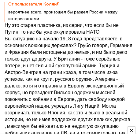
От пользователя
КолянЛ
вероятнее всего, произошел бы раздел России между
интересантами
Ну это старая пластинка, из серии, что если бы не
Путин, то нас бы уже оккупировала НАТО.
Вы ситуацию на начало 1918 года представляете, в
основных воюющих державах? Грубо говоря, Германия
и Франция были истощены до нельзя, и им было дело
только друг до друга. У Британии - тоже серьёзные
потери, и нет сильной сухопутной армии. Турция и
Австро-Венгрия на грани краха, в том числе из-за
успехов, как не крути, русского оружия. Америка -
далеко, хотя и отправила в Европу экспедиционный
корпус, но президент Вильсон одержим миссией
покончить с войнами в Европе, дать свободу каждой
европейской нации, учредить Лигу Наций. Могла
озорничать только Япония, как это и было в реальной
истории, но не имея поддержки других великих держав
, максимум бы её хватило на недолгую оккупацию
небольших анклавов на ДВ, да и то сомнительно, так