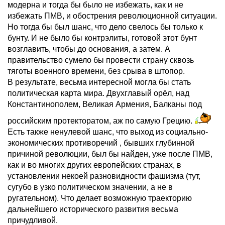
модерна и тогда бы было не избежать, как и не
избежать ПМВ, и обострения революционной ситуации.
Но тогда бы был шанс, что дело свелось бы только к
бунту. И не было бы контрэлиты, готовой этот бунт
возглавить, чтобы до основания, а затем. А
правительство сумело бы провести страну сквозь
тяготы военного времени, без срыва в штопор.
В результате, весьма интересной могла бы стать
политическая карта мира. Двухглавый орёл, над
Константинополем, Великая Армения, Балканы под
российским протекторатом, аж по самую Грецию.
Есть также ненулевой шанс, что выход из социально-
экономических противоречий , бывших глубинной
причиной революции, был бы найден, уже после ПМВ,
как и во многих других европейских странах, в
установлении некоей разновидности фашизма (тут,
сугубо в узко политическом значении, а не в
ругательном). Что делает возможную траекторию
дальнейшего исторического развития весьма
причудливой.