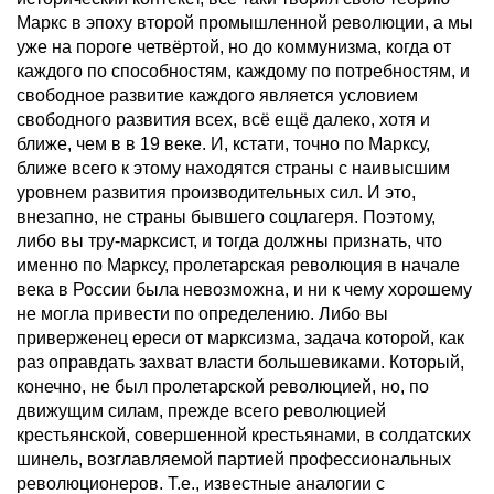
Маркс в эпоху второй промышленной революции, а мы
уже на пороге четвёртой, но до коммунизма, когда от
каждого по способностям, каждому по потребностям, и
свободное развитие каждого является условием
свободного развития всех, всё ещё далеко, хотя и
ближе, чем в в 19 веке. И, кстати, точно по Марксу,
ближе всего к этому находятся страны с наивысшим
уровнем развития производительных сил. И это,
внезапно, не страны бывшего соцлагеря. Поэтому,
либо вы тру-марксист, и тогда должны признать, что
именно по Марксу, пролетарская революция в начале
века в России была невозможна, и ни к чему хорошему
не могла привести по определению. Либо вы
приверженец ереси от марксизма, задача которой, как
раз оправдать захват власти большевиками. Который,
конечно, не был пролетарской революцией, но, по
движущим силам, прежде всего революцией
крестьянской, совершенной крестьянами, в солдатских
шинель, возглавляемой партией профессиональных
революционеров. Т.е., известные аналогии с