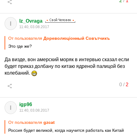
2
/
1
Iz_Ovraga
I
11:40, 03.08.2017
От пользователя
Дореволюцiонный Совътчикъ
Это где же?
Да визде, вон амерский моряк в интервью сказал если
будет приказ долбану по китаю ядреной палицой без
колебаний.
0
/
2
igp96
I
11:40, 03.08.2017
От пользователя
gzcat
Россия будет великой, когда научится работать как Китай