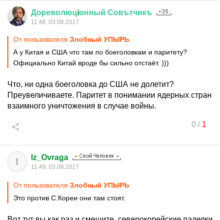
Дореволюц
i
онный
Совътчикъ
11:48, 03.08.2017
От пользователя
Злобный УПЫРЬ
А у Китая и США что там по боеголовкам и паритету?
Официально Китай вроде бы сильно отстаёт. )))
Что, ни одна боеголовка до США не долетит?
Преувеличиваете. Паритет в понимании ядерных стран
взаимного уничтожения в случае войны.
0
/
1
Iz_Ovraga
I
11:49, 03.08.2017
От пользователя
Злобный УПЫРЬ
Это против С.Кореи они там стоят.
Вот тут вы как раз и смешите, северокорейские паделки