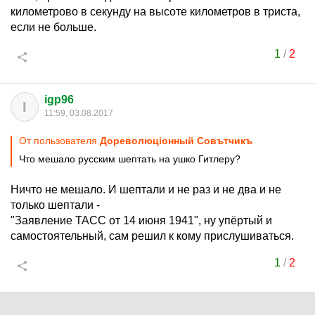
километрово в секунду на высоте километров в триста,
если не больше.
1
/
2
igp96
I
11:59, 03.08.2017
От пользователя
Дореволюцiонный Совътчикъ
Что мешало русским шептать на ушко Гитлеру?
Ничто не мешало. И шептали и не раз и не два и не
только шептали -
"Заявление ТАСС от 14 июня 1941", ну упёртый и
самостоятельный, сам решил к кому прислушиваться.
1
/
2