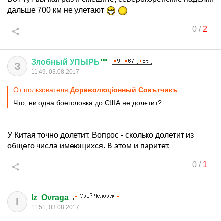
дальше 700 км не улетают
0
/
2
Злобный
УПЫРЬ
™
З
11:49, 03.08.2017
От пользователя
Дореволюцiонный Совътчикъ
Что, ни одна боеголовка до США не долетит?
У Китая точно долетит. Вопрос - сколько долетит из
общего числа имеющихся. В этом и паритет.
0
/
1
Iz_Ovraga
I
11:51, 03.08.2017