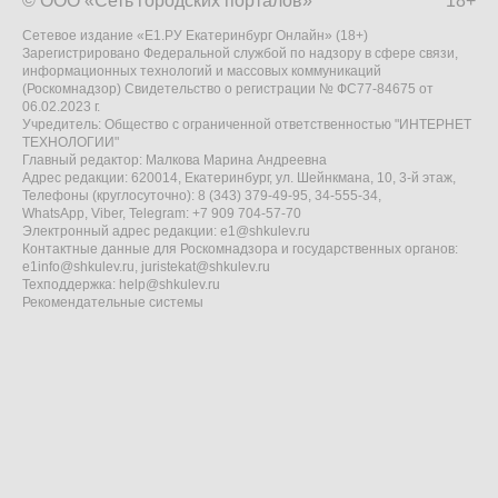
© ООО «Сеть городских порталов»
18+
Сетевое издание «Е1.РУ Екатеринбург Онлайн» (18+)
Зарегистрировано Федеральной службой по надзору в сфере связи,
информационных технологий и массовых коммуникаций
(Роскомнадзор) Свидетельство о регистрации № ФС77-84675 от
06.02.2023 г.
Учредитель: Общество с ограниченной ответственностью "ИНТЕРНЕТ
ТЕХНОЛОГИИ"
Главный редактор: Малкова Марина Андреевна
Адрес редакции: 620014, Екатеринбург, ул. Шейнкмана, 10, 3-й этаж,
Телефоны (круглосуточно): 8 (343) 379-49-95, 34-555-34,
WhatsApp, Viber, Telegram: +7 909 704-57-70
Электронный адрес редакции:
e1@shkulev.ru
Контактные данные для Роскомнадзора и государственных органов:
e1info@shkulev.ru
,
juristekat@shkulev.ru
Техподдержка:
help@shkulev.ru
Рекомендательные системы