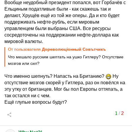
Вообще неудобный президент попался, вот Горбачёв с
Ельциным податливые были - как скажешь так и
делают, Хрущёв ещё из той же оперы. Да и кто будет
поддерживать нефте-рубль, если мировым
управленцем были выбраны США. Все ресурсы
сосредоточены на поддержании нефте-доллара как
мировой валюты.
От пользователя
Дореволюцiонный Совътчикъ
Что мешало русским шептать на ушко Гитлеру? Отсутствие
мозгов или сил?
Что именно шепнуть? Напасть на Британию?
Ну
отсутствие мозгов скорей у Гитлера, раз он повёлся на
эту утку от британцев. Мог бы пол Европы оттяпать, а
так остался ни с чем.
Ещё глупые вопросы будут?
1
/
2