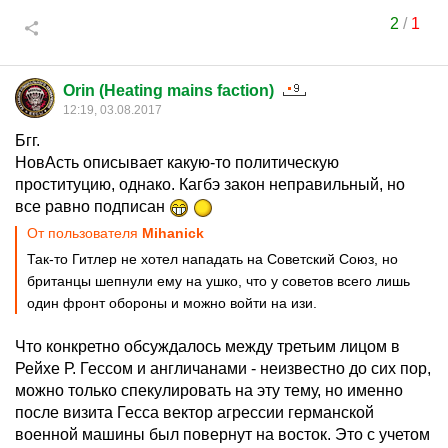
2
/
1
Orin (Heating mains faction)
12:19, 03.08.2017
Бгг.
НовАсть описывает какую-то политическую
проституцию, однако. Кагбэ закон неправильный, но
все равно подписан
От пользователя
Mihanick
Так-то Гитлер не хотел нападать на Советский Союз, но
британцы шепнули ему на ушко, что у советов всего лишь
один фронт обороны и можно войти на изи.
Что конкретно обсуждалось между третьим лицом в
Рейхе Р. Гессом и англичанами - неизвестно до сих пор,
можно только спекулировать на эту тему, но именно
после визита Гесса вектор агрессии германской
военной машины был повернут на восток. Это с учетом