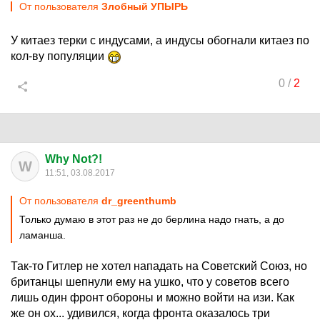
От пользователя
Злобный УПЫРЬ
У китаез терки с индусами, а индусы обогнали китаез по
кол-ву популяции
0
/
2
Why Not?!
W
11:51, 03.08.2017
От пользователя
dr_greenthumb
Только думаю в этот раз не до берлина надо гнать, а до
ламанша.
Так-то Гитлер не хотел нападать на Советский Союз, но
британцы шепнули ему на ушко, что у советов всего
лишь один фронт обороны и можно войти на изи. Как
же он ох... удивился, когда фронта оказалось три