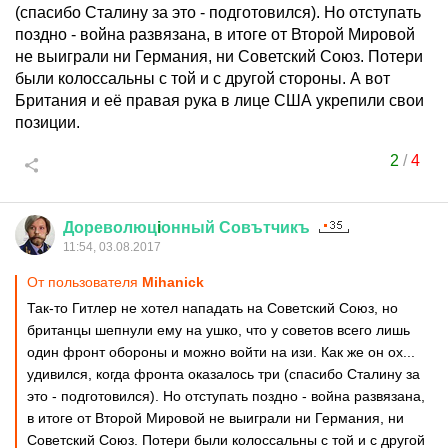
(спасибо Сталину за это - подготовился). Но отступать
поздно - война развязана, в итоге от Второй Мировой
не выиграли ни Германия, ни Советский Союз. Потери
были колоссальны с той и с другой стороны. А вот
Британия и её правая рука в лице США укрепили свои
позиции.
2
/
4
Дореволюц
i
онный
Совътчикъ
11:54, 03.08.2017
От пользователя
Mihanick
Так-то Гитлер не хотел нападать на Советский Союз, но
британцы шепнули ему на ушко, что у советов всего лишь
один фронт обороны и можно войти на изи. Как же он ох...
удивился, когда фронта оказалось три (спасибо Сталину за
это - подготовился). Но отступать поздно - война развязана,
в итоге от Второй Мировой не выиграли ни Германия, ни
Советский Союз. Потери были колоссальны с той и с другой