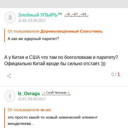
Злобный
УПЫРЬ
™
З
11:46, 03.08.2017
От пользователя
Дореволюцiонный Совътчикъ
А как же ядерный паритет?
А у Китая и США что там по боеголовкам и паритету?
Официально Китай вроде бы сильно отстаёт. )))
0
/
1
Iz_Ovraga
I
11:47, 03.08.2017
От пользователя
re-on
это просто какой-то новый химический элемент
менделеева...