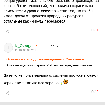
общий уровень жизни за счёт реального производства
и разработки технологий, есть задача сохранить на
приемлемом уровне качество жизни тех, кто как бы
имеет доход от продажи природных ресурсов,
остальные как - нибудь перебьются.
0
/
1
Iz_Ovraga
I
11:46, 03.08.2017
От пользователя
Дореволюцiонный Совътчикъ
А как же ядерный паритет? Что-то вы преувеличиваете.
Да ничо не приувиличиваю, системы про уже в южной
кореи стоят, так что все хорошо.
0
/
2