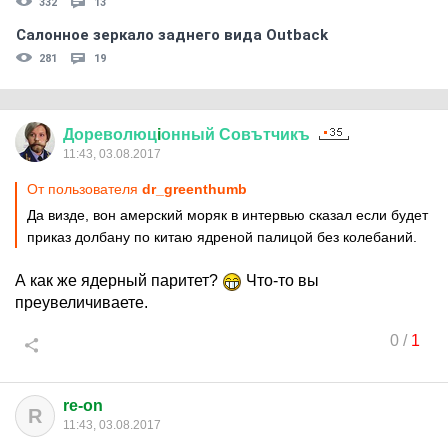
332
13
Салонное зеркало заднего вида Outback
281
19
Дореволюц
i
онный
Совътчикъ
11:43, 03.08.2017
От пользователя
dr_greenthumb
Да визде, вон амерский моряк в интервью сказал если будет
приказ долбану по китаю ядреной палицой без колебаний.
А как же ядерный паритет?
Что-то вы
преувеличиваете.
0
/
1
re-on
R
11:43, 03.08.2017