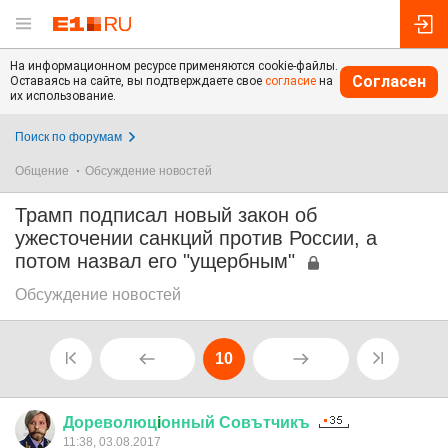
На информационном ресурсе применяются cookie-файлы.
Согласен
Оставаясь на сайте, вы подтверждаете свое
согласие
на
их использование.
Поиск по форумам
Общение
Обсуждение новостей
Трамп подписал новый закон об
ужесточении санкций против России, а
потом назвал его "ущербным"
Обсуждение новостей
10
Дореволюц
i
онный
Совътчикъ
11:38, 03.08.2017