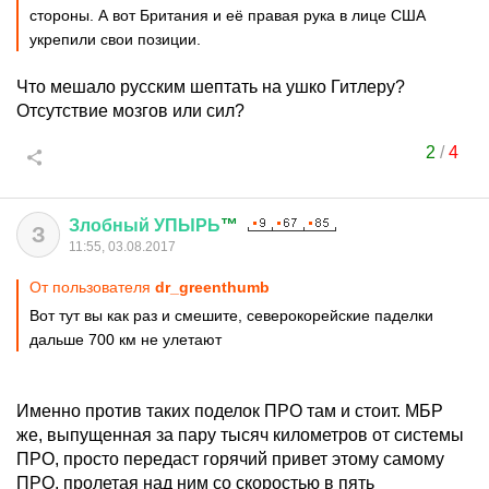
стороны. А вот Британия и её правая рука в лице США
укрепили свои позиции.
Что мешало русским шептать на ушко Гитлеру?
Отсутствие мозгов или сил?
2
/
4
Злобный
УПЫРЬ
™
З
11:55, 03.08.2017
От пользователя
dr_greenthumb
Вот тут вы как раз и смешите, северокорейские паделки
дальше 700 км не улетают
Именно против таких поделок ПРО там и стоит. МБР
же, выпущенная за пару тысяч километров от системы
ПРО, просто передаст горячий привет этому самому
ПРО, пролетая над ним со скоростью в пять