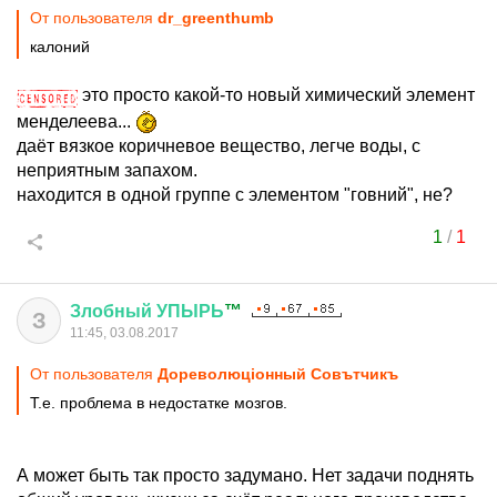
От пользователя
dr_greenthumb
калоний
это просто какой-то новый химический элемент
менделеева...
даёт вязкое коричневое вещество, легче воды, с
неприятным запахом.
находится в одной группе с элементом "говний", не?
1
/
1
Злобный
УПЫРЬ
™
З
11:45, 03.08.2017
От пользователя
Дореволюцiонный Совътчикъ
Т.е. проблема в недостатке мозгов.
А может быть так просто задумано. Нет задачи поднять