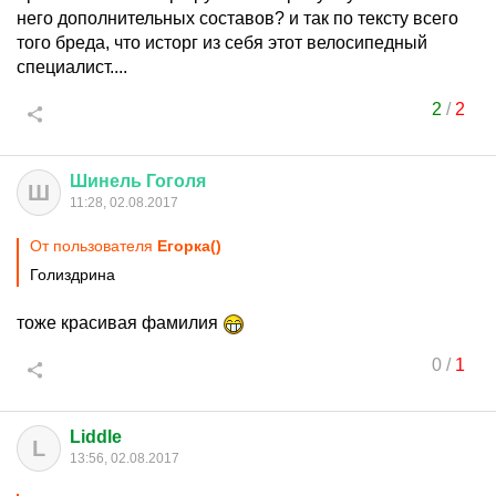
него дополнительных составов? и так по тексту всего
того бреда, что исторг из себя этот велосипедный
специалист....
2
/
2
Шинель
Гоголя
Ш
11:28, 02.08.2017
От пользователя
Егорка()
Голиздрина
тоже красивая фамилия
0
/
1
Liddle
L
13:56, 02.08.2017