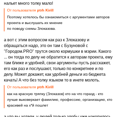
нальет много толку мало!
От пользователя
ptrh Kirill
Поэтому хотелось бы ознакомиться с аргументами авторов
проекта и выслушать их мнение
по поводу схемы Злоказова.
а вот с этим вопросом как раз к Злоказову и
обращаться надо, это он там с Бузуновой с
"Городом.PRO" трутся около кормушки в мэрии. Какого
... он тогда по делу не обратится к авторам проекта, ему
там ближе и удобней, свои аргументы пусть расскажет,
его как раз и послушают, только по конкретнее и по
делу. Может докажет, как удобней деньги из бюджета
качать! А что без толку языком то в инете молоть.
От пользователя
ptrh Kirill
как на красную тряпку (Злоказов) кто на что горазд - кто
лучше выковеркает фамилию, профессию, организацию, кто
красивей на х*й пошлет
а что вы хотели, у людей только злобы уже накопилось