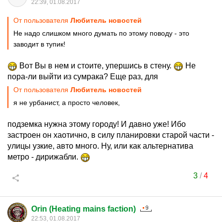
22:39, 01.08.2017
От пользователя
Любитель новостей
Не надо слишком много думать по этому поводу - это
заводит в тупик!
Вот Вы в нем и стоите, упершись в стену.
Не
пора-ли выйти из сумрака? Еще раз, для
От пользователя
Любитель новостей
я не урбанист, а просто человек,
подземка нужна этому городу! И давно уже! Ибо
застроен он хаотично, в силу планировки старой части -
улицы узкие, авто много. Ну, или как альтернатива
метро - дирижабли.
3
/
4
Orin (Heating mains faction)
22:53, 01.08.2017