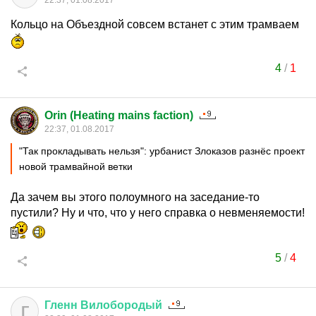
22:37, 01.08.2017
Кольцо на Объездной совсем встанет с этим трамваем
4
/
1
Orin (Heating mains faction)
22:37, 01.08.2017
"Так прокладывать нельзя": урбанист Злоказов разнёс проект
новой трамвайной ветки
Да зачем вы этого полоумного на заседание-то
пустили? Ну и что, что у него справка о невменяемости!
5
/
4
Гленн
Вилобородый
Г