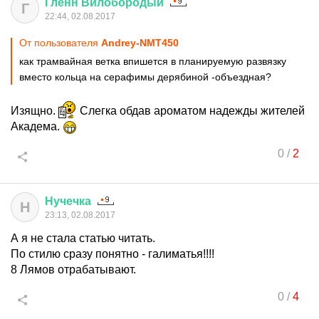
Гленн
Вилобородый
Г
22:44, 02.08.2017
От пользователя
Andrеy-NMT450
как трамвайная ветка впишется в планируемую развязку
вместо кольца на серафимы дерябиной -объездная?
Изящно.
Слегка обдав ароматом надежды жителей
Академа.
0
/
2
Нучечка
Н
23:13, 02.08.2017
А я не стала статью читать.
По стилю сразу понятно - галиматья!!!!
8 Лямов отрабатывают.
0
/
4