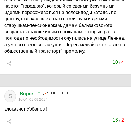
на этот "город.pro", который со своими безумными
идеями пересаживаться на велосипеды катаясь по
центру, включая всех: мам с коляскам и детьми,
старушкам-пенсионеркам, дамам бальзаковского
возраста, а так же иным горожанам, которые раз в
полгода по необходимости очутились на улице Ленина,
а уж про призывы-лозунги "Пересаживайтесь с авто на
общественный транспорт" промолчу.
10
/
4
:Super: ™
S
16:04, 01.08.2017
злоказист Урбанов !
16
/
2