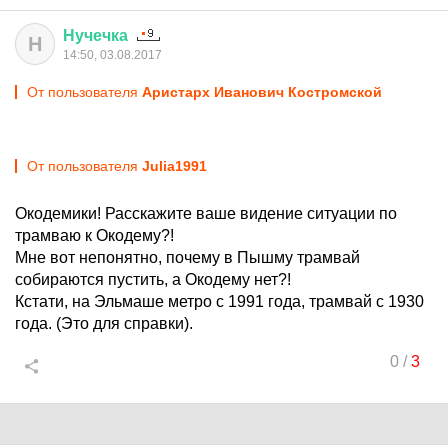
Нучечка
Н
14:50, 03.08.2017
От пользователя
Аристарх Иванович Костромской
От пользователя
Julia1991
Окодемики! Расскажите ваше видение ситуации по
трамваю к Окодему?!
Мне вот непонятно, почему в Пышму трамвай
собираются пустить, а Окодему нет?!
Кстати, на Эльмаше метро с 1991 года, трамвай с 1930
года. (Это для справки).
0
/
3