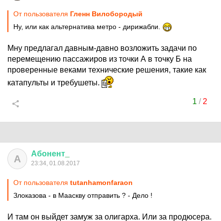
От пользователя
Гленн Вилобородый
Ну, или как альтернатива метро - дирижабли.
Мну предлагал давным-давно возложить задачи по
перемещению пассажиров из точки А в точку Б на
проверенные веками технические решения, такие как
катапульты и требушеты.
1
/
2
Абонент
_
А
23:34, 01.08.2017
От пользователя
tutanhamonfaraon
Злоказова - в Мааскву отправить ? - Дело !
И там он выйдет замуж за олигарха. Или за продюсера.