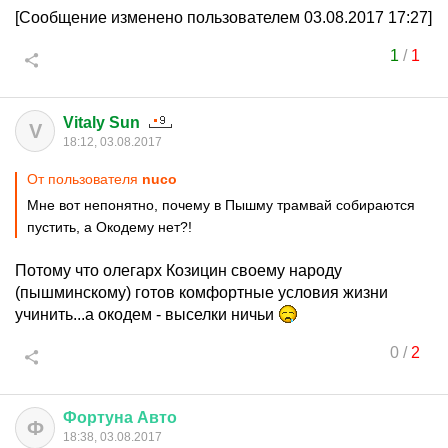
[Сообщение изменено пользователем 03.08.2017 17:27]
1
/
1
Vitaly Sun
V
18:12, 03.08.2017
От пользователя
nuco
Мне вот непонятно, почему в Пышму трамвай собираются
пустить, а Окодему нет?!
Потому что олегарх Козицин своему народу
(пышминскому) готов комфортные условия жизни
учинить...а окодем - выселки ничьи
0
/
2
Фортуна
Авто
Ф
18:38, 03.08.2017