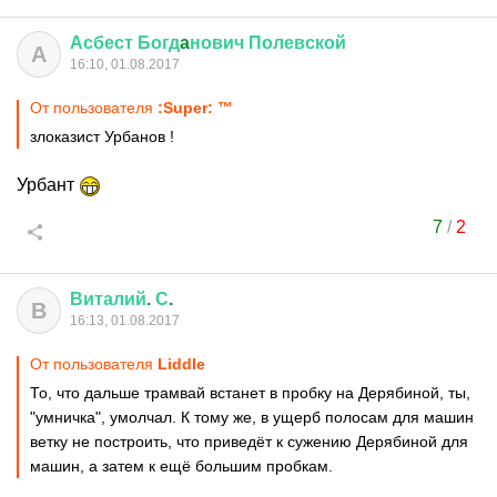
Асбест
Богд
a
нович
Полевской
А
16:10, 01.08.2017
От пользователя
:Super: ™
злоказист Урбанов !
Урбант
7
/
2
Виталий
.
С
.
В
16:13, 01.08.2017
От пользователя
Liddle
То, что дальше трамвай встанет в пробку на Дерябиной, ты,
"умничка", умолчал. К тому же, в ущерб полосам для машин
ветку не построить, что приведёт к сужению Дерябиной для
машин, а затем к ещё большим пробкам.