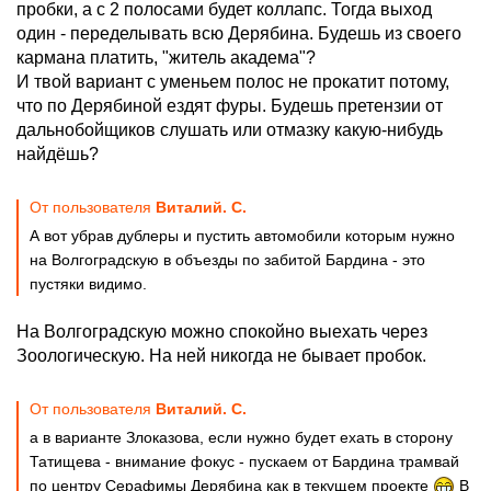
пробки, а с 2 полосами будет коллапс. Тогда выход
один - переделывать всю Дерябина. Будешь из своего
кармана платить, "житель академа"?
И твой вариант с уменьем полос не прокатит потому,
что по Дерябиной ездят фуры. Будешь претензии от
дальнобойщиков слушать или отмазку какую-нибудь
найдёшь?
От пользователя
Виталий. С.
А вот убрав дублеры и пустить автомобили которым нужно
на Волгоградскую в объезды по забитой Бардина - это
пустяки видимо.
На Волгоградскую можно спокойно выехать через
Зоологическую. На ней никогда не бывает пробок.
От пользователя
Виталий. С.
а в варианте Злоказова, если нужно будет ехать в сторону
Татищева - внимание фокус - пускаем от Бардина трамвай
по центру Серафимы Дерябина как в текущем проекте
В