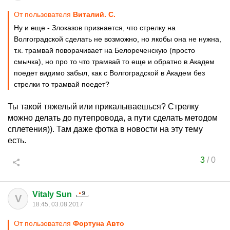
От пользователя
Виталий. С.
Ну и еще - Злоказов признается, что стрелку на
Волгоградской сделать не возможно, но якобы она не нужна,
т.к. трамвай поворачивает на Белореченскую (просто
смычка), но про то что трамвай то еще и обратно в Академ
поедет видимо забыл, как с Волгоградской в Академ без
стрелки то трамвай поедет?
Ты такой тяжелый или прикалываешься? Стрелку
можно делать до путепровода, а пути сделать методом
сплетения)). Там даже фотка в новости на эту тему
есть.
3
/
0
Vitaly Sun
V
18:45, 03.08.2017
От пользователя
Фортуна Авто