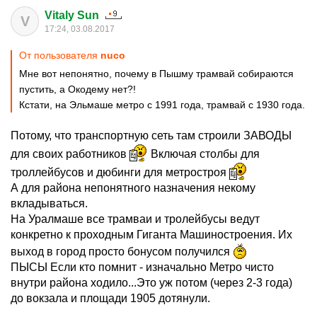
Vitaly Sun
V
17:24, 03.08.2017
От пользователя
nuco
Мне вот непонятно, почему в Пышму трамвай собираются
пустить, а Окодему нет?!
Кстати, на Эльмаше метро с 1991 года, трамвай с 1930 года.
Потому, что транспортную сеть там строили ЗАВОДЫ
для своих работников
Включая столбы для
троллейбусов и дюбинги для метростроя
А для района непонятного назначения некому
вкладываться.
На Уралмаше все трамваи и тролейбусы ведут
конкретно к проходным Гиганта Машиностроения. Их
выход в город просто бонусом получился
ПЫСЫ Если кто помнит - изначально Метро чисто
внутри района ходило...Это уж потом (через 2-3 года)
до вокзала и площади 1905 дотянули.