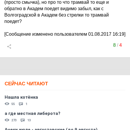
(просто смычка), но про то что трамвай то еще и
обратно в Академ поедет видимо забыл, как с
Волгоградской в Академ без стрелки то трамвай
поедет?
[Сообщение изменено пользователем 01.08.2017 16:19]
8
/
4
СЕЙЧАС ЧИТАЮТ
Нашла котёнка
55
1
а где местная либерота?
273
13
Анеки июле - августовские (до 9 августа)