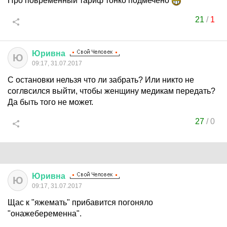
Про повременный тариф тонко подмечено
21
/
1
Юривна
Ю
09:17, 31.07.2017
С остановки нельзя что ли забрать? Или никто не
соглвсился выйти, чтобы женщину медикам передать?
Да быть того не может.
27
/
0
Юривна
Ю
09:17, 31.07.2017
Щас к "яжемать" прибавится погоняло
"онажебеременна".