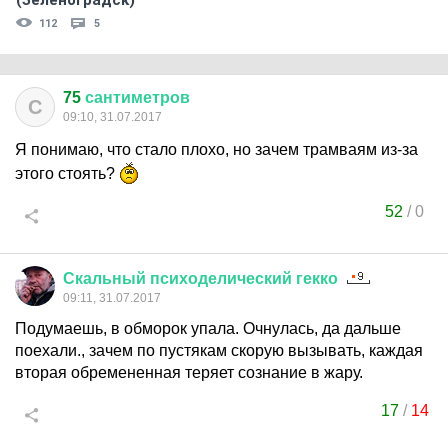
(Зеленоградск)
112
5
75
сантиметров
С
09:10, 31.07.2017
Я понимаю, что стало плохо, но зачем трамваям из-за
этого стоять?
52
/
0
Скальный
психоделический
гекко
09:11, 31.07.2017
Подумаешь, в обморок упала. Очнулась, да дальше
поехали., зачем по пустякам скорую вызывать, каждая
вторая обремененная теряет сознание в жару.
17
/
14