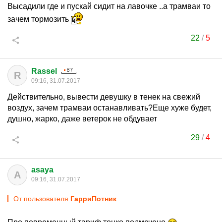
Высадили где и пускай сидит на лавочке ..а трамваи то
зачем тормозить
22
/
5
Rassel
R
09:16, 31.07.2017
Действительно, вывести девушку в тенек на свежий
воздух, зачем трамваи останавливать?Еще хуже будет,
душно, жарко, даже ветерок не обдувает
29
/
4
asaya
A
09:16, 31.07.2017
От пользователя
ГарриПотник