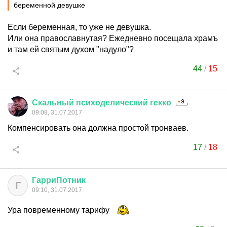
беременной девушке
Если беременная, то уже не девушка.
Или она православнутая? Ежедневно посещала храмъ
и там ей святым духом "надуло"?
44
/
15
Скальный
психоделический
гекко
09:08, 31.07.2017
Компенсировать она должна простой тронваев.
17
/
18
ГарриПотник
Г
09:10, 31.07.2017
Ура повременному тарифу