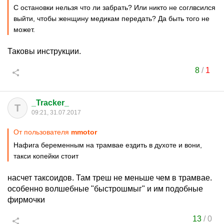
С остановки нельзя что ли забрать? Или никто не соглвсился
выйти, чтобы женщину медикам передать? Да быть того не
может.
Таковы инструкции.
8
/
1
_Tracker_
T
09:21, 31.07.2017
От пользователя
mmotor
Нафига беременным на трамвае ездить в духоте и вони,
такси копейки стоит
насчет таксоидов. Там треш не меньше чем в трамвае.
особенно волшебные "быстрошмыг" и им подобные
фирмочки
13
/
0