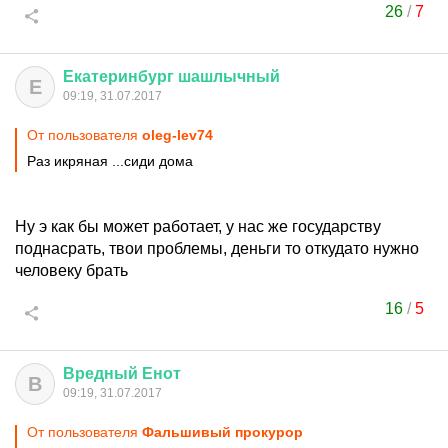
26
/
7
Екатеринбург
шашлычный
Е
09:19, 31.07.2017
От пользователя
oleg-lev74
Раз икряная ...сиди дома
Ну э как бы может работает, у нас же государству
поднасрать, твои проблемы, деньги то откудато нужно
человеку брать
16
/
5
Вредный
Енот
В
09:19, 31.07.2017
От пользователя
Фальшивый прокурор