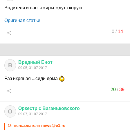
Водители и пассажиры ждут скорую.
Оригинал статьи
0
/
14
Вредный
Енот
В
09:05, 31.07.2017
Раз икряная ...сиди дома
20
/
39
Оркестр
с
Ваганьковского
О
09:07, 31.07.2017
От пользователя
news@e1.ru