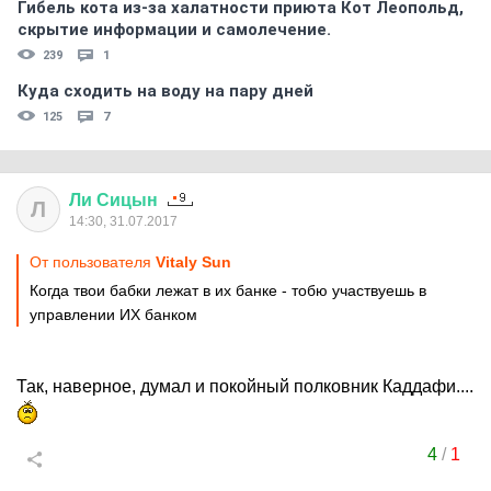
Гибель кота из-за халатности приюта Кот Леопольд,
скрытиe информации и самолечение.
239
1
Куда сходить на воду на пару дней
125
7
Ли
Сицын
Л
14:30, 31.07.2017
От пользователя
Vitaly Sun
Когда твои бабки лежат в их банке - тобю участвуешь в
управлении ИХ банком
Так, наверное, думал и покойный полковник Каддафи....
4
/
1