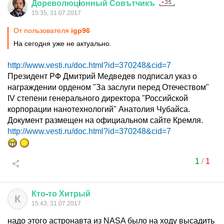
Дореволюц
i
онный
Совътчикъ
15:35, 31.07.2017
От пользователя
igp96
На сегодня уже не актуально.
http://www.vesti.ru/doc.html?id=370248&cid=7
Президент РФ Дмитрий Медведев подписал указ о
награждении орденом "За заслуги перед Отечеством"
IV степени генерального директора "Российской
корпорации нанотехнологий" Анатолия Чубайса.
Документ размещен на официальном сайте Кремля.
http://www.vesti.ru/doc.html?id=370248&cid=7
1
/
1
Кто
-
то
Хитрый
К
15:43, 31.07.2017
надо этого астронавта из NASA было на ходу высадить