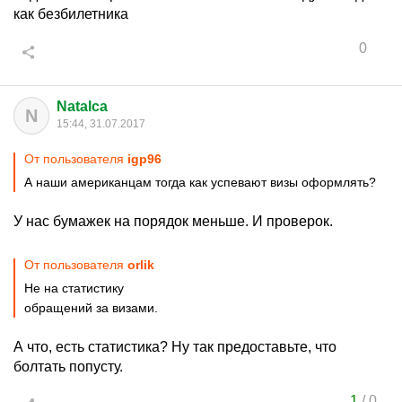
как безбилетника
0
Natalca
N
15:44, 31.07.2017
От пользователя
igp96
А наши американцам тогда как успевают визы оформлять?
У нас бумажек на порядок меньше. И проверок.
От пользователя
orlik
Не на статистику
обращений за визами.
А что, есть статистика? Ну так предоставьте, что
болтать попусту.
1
/
0