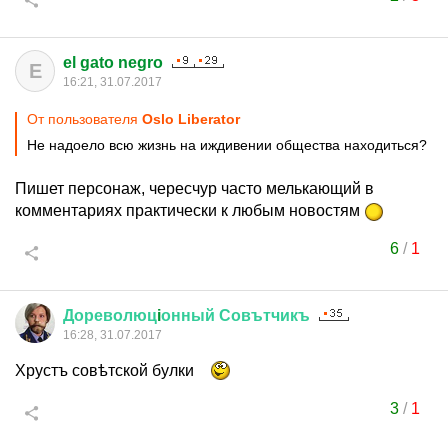
el gato negro
E
16:21, 31.07.2017
От пользователя
Oslo Liberator
Не надоело всю жизнь на иждивении общества находиться?
Пишет персонаж, чересчур часто мелькающий в
комментариях практически к любым новостям
6
/
1
Дореволюц
i
онный
Совътчикъ
16:28, 31.07.2017
Хрустъ совѣтской булки
3
/
1