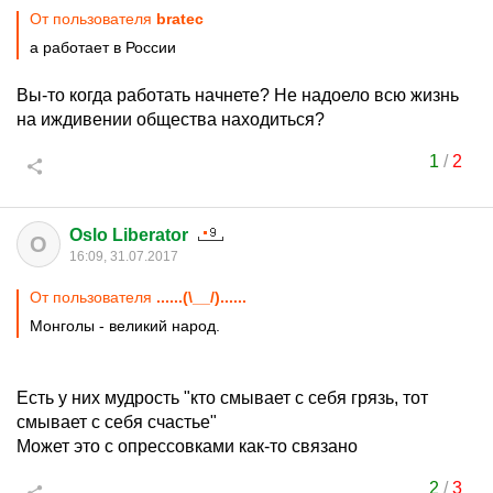
От пользователя
bratec
а работает в России
Вы-то когда работать начнете? Не надоело всю жизнь
на иждивении общества находиться?
1
/
2
Oslo Liberator
O
16:09, 31.07.2017
От пользователя
......(\__/)......
Монголы - великий народ.
Есть у них мудрость "кто смывает с себя грязь, тот
смывает с себя счастье"
Может это с опрессовками как-то связано
2
/
3