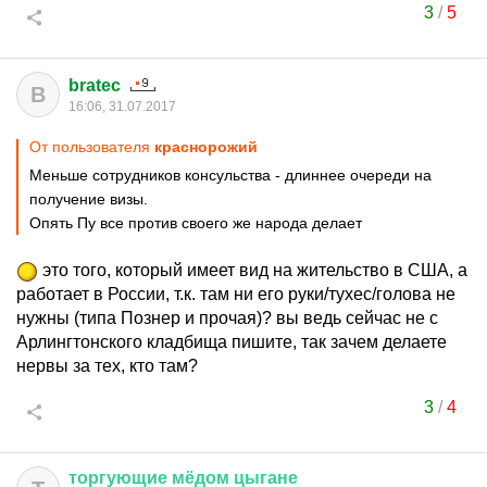
3
/
5
bratec
B
16:06, 31.07.2017
От пользователя
краснорожий
Меньше сотрудников консульства - длиннее очереди на
получение визы.
Опять Пу все против своего же народа делает
это того, который имеет вид на жительство в США, а
работает в России, т.к. там ни его руки/тухес/голова не
нужны (типа Познер и прочая)? вы ведь сейчас не с
Арлингтонского кладбища пишите, так зачем делаете
нервы за тех, кто там?
3
/
4
торгующие
мёдом
цыгане