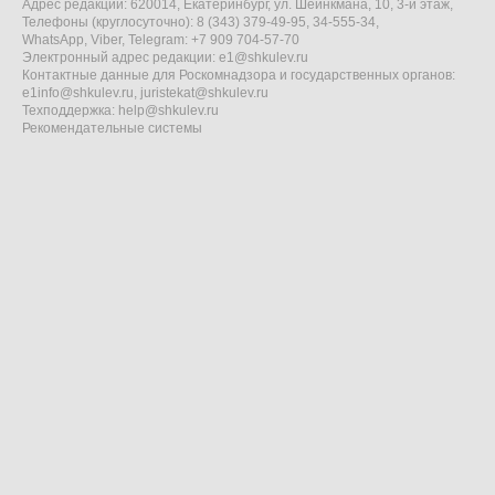
Адрес редакции: 620014, Екатеринбург, ул. Шейнкмана, 10, 3-й этаж,
Телефоны (круглосуточно): 8 (343) 379-49-95, 34-555-34,
WhatsApp, Viber, Telegram: +7 909 704-57-70
Электронный адрес редакции:
e1@shkulev.ru
Контактные данные для Роскомнадзора и государственных органов:
e1info@shkulev.ru
,
juristekat@shkulev.ru
Техподдержка:
help@shkulev.ru
Рекомендательные системы