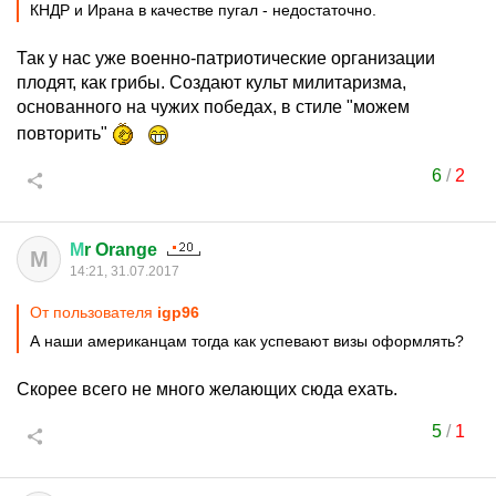
КНДР и Ирана в качестве пугал - недостаточно.
Так у нас уже военно-патриотические организации
плодят, как грибы. Создают культ милитаризма,
основанного на чужих победах, в стиле "можем
повторить"
6
/
2
М
r Orange
М
14:21, 31.07.2017
От пользователя
igp96
А наши американцам тогда как успевают визы оформлять?
Cкорее всего не много желающих сюда ехать.
5
/
1