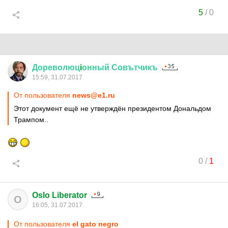
5
/
0
Дореволюц
i
онный
Совътчикъ
15:59, 31.07.2017
От пользователя
news@e1.ru
Этот документ ещё не утверждён президентом Дональдом
Трампом..
0
/
1
Oslo Liberator
O
16:05, 31.07.2017
От пользователя
el gato negro