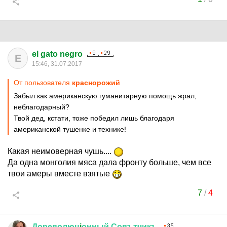
el gato negro
E
15:46, 31.07.2017
От пользователя
краснорожий
Забыл как американскую гуманитарную помощь жрал,
неблагодарный?
Твой дед, кстати, тоже победил лишь благодаря
американской тушенке и технике!
Какая неимоверная чушь....
Да одна монголия мяса дала фронту больше, чем все
твои амеры вместе взятые
7
/
4
Дореволюц
i
онный
Совътчикъ