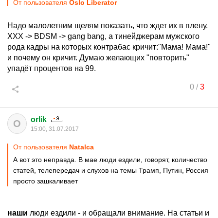
От пользователя
Oslo Liberator
Надо малолетним щелям показать, что ждет их в плену.
XXX -> BDSM -> gang bang, а тинейджерам мужского
рода кадры на которых контрабас кричит:"Мама! Мама!"
и почему он кричит. Думаю желающих "повторить"
упадёт процентов на 99.
0
/
3
orlik
O
15:00, 31.07.2017
От пользователя
Natalca
А вот это неправда. В мае люди ездили, говорят, количество
статей, телепередач и слухов на темы Трамп, Путин, Россия
просто зашкаливает
наши
люди ездили - и обращали внимание. На статьи и