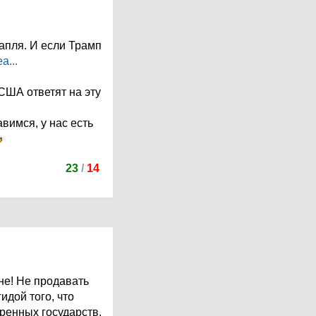
капля. И если Трамп
a...
ША ответят на эту
вимся, у нас есть
23
/
14
не! Не продавать
идой того, что
ренных государств,