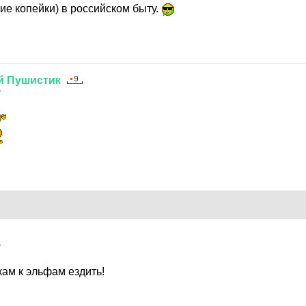
ие копейки) в российском быту.
й
Пушистик
7
7
ам к эльфам ездить!