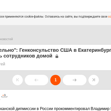
се применяются cookie-файлы. Оставаясь на сайте, вы подтверждаете свое
с
новостей
ельно": Генконсульство США в Екатеринбур
ь сотрудников домой
тей
1
7
канской дипмиссии в России прокомментировал Владимир 