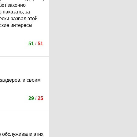
ают законно
 наказать, за
ски развал этой
еские интересы
51
/
51
кандеров..и своим
29
/
25
е обслуживали этих