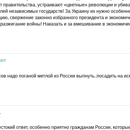
т правительства, устраивают «цветные» революции и убив
ей независимых государств! За Украину их нужно особенно
ию, свержение законно избранного президента и экономиче
а разжигание войны! Наказать и за вмешивание в экономич
нот
7
сов надо поганой метлой из России выпнуть..посадить на ис
7
стокий ответ, особенно приятно гражданам России, которы