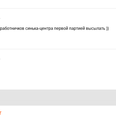
7
работничков синька-центра первой партией высылать ))
7
Т