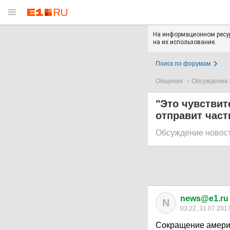
На информационном ресур
на их использование.
Поиск по форумам
Общение
Обсуждение 
"Это чувствит
отправит част
Обсуждение новос
news@e1.ru
N
03:22, 31.07.201
Сокращение амери