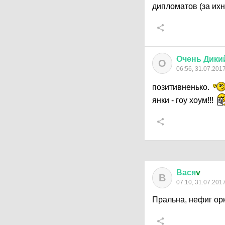
дипломатов (за ихн
Очень
Дики
О
06:56, 31.07.201
позитивненько.
янки - гоу хоум!!!
Вася
v
В
07:10, 31.07.201
Пральна, нефиг орк