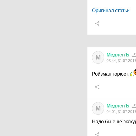
Оригинал статьи
МедленЪ
М
03:44, 31.07.201
Ройзман горюет.
МедленЪ
М
04:01, 31.07.201
Надо бы ещё экску