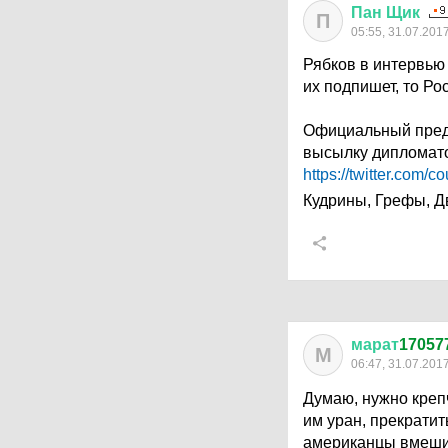
Пан
Щик
П
05:55, 31.07.201
Рябков в интервью 
их подпишет, то Ро
Официальный пред
высылку дипломато
https://twitter.com/
Кудрины, Грефы, Д
марат
17057
М
06:47, 31.07.201
Думаю, нужно креп
им уран, прекратит
американцы вмешив