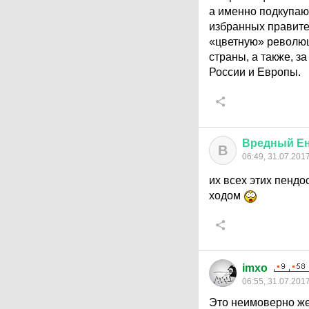
а именно подкупаю
избранных правител
«цветную» революц
страны, а также, з
России и Европы.
Вредный
Е
В
06:49, 31.07.201
их всех этих пендо
ходом
imxo
06:55, 31.07.201
Это неимоверно же