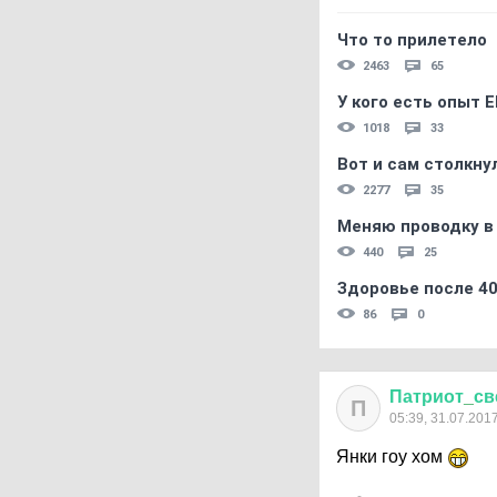
Что то прилетело
2463
65
У кого есть опыт E
1018
33
Вот и сам столкнул
2277
35
Меняю проводку в
440
25
Здоровье после 4
86
0
Патриот
_
св
П
05:39, 31.07.201
Янки гоу хом