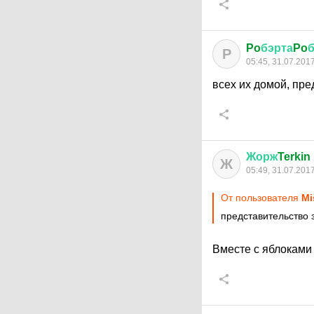
Po
бэрта
Po
P
05:45, 31.07.201
всех их домой, пре
Жорж
Terkin
Ж
05:49, 31.07.201
От пользователя
Mi
представительство 
Вместе с яблокам