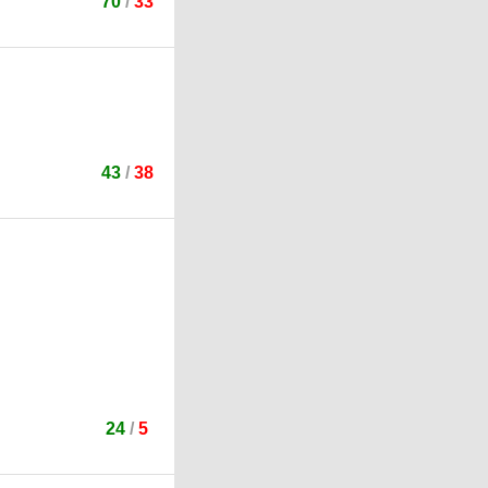
70
/
33
43
/
38
24
/
5