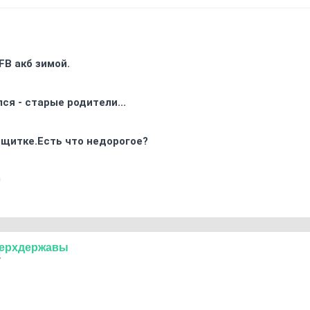
FB акб зимой.
ся - старые родители...
 щитке.Есть что недорогое?
0
ерхдержавы
7