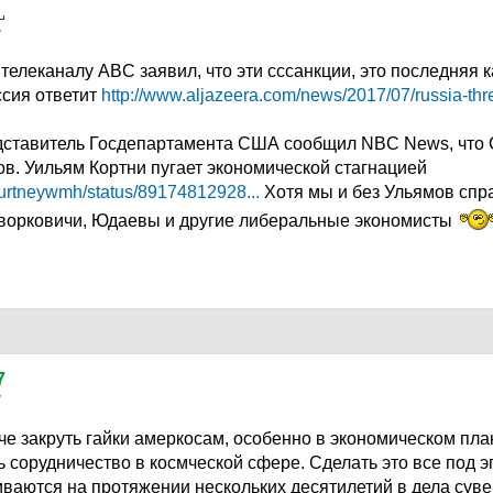
7
телеканалу ABC заявил, что эти сссанкции, это последняя 
ссия ответит
http://www.aljazeera.com/news/2017/07/russia-thre
ставитель Госдепартамента США сообщил NBC News, что С
в. Уильям Кортни пугает экономической стагнацией
courtneywmh/status/89174812928...
Хотя мы и без Ульямов спра
ворковичи, Юдаевы и другие либеральные экономисты
7
7
че закруть гайки амеркосам, особенно в экономическом пла
ь сорудничество в космческой сфере. Сделать это все под эг
аются на протяжении нескольких десятилетий в дела суве