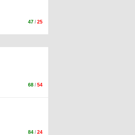
47
/
25
68
/
54
84
/
24