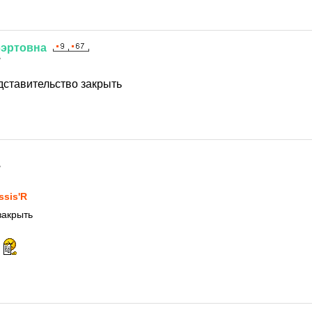
бэртовна
7
дставительство закрыть
7
ssis'R
закрыть
и