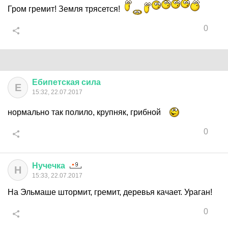
Гром гремит! Земля трясется!
0
Ебипетская
сила
Е
15:32, 22.07.2017
нормально так полило, крупняк, грибной
0
Нучечка
Н
15:33, 22.07.2017
На Эльмаше штормит, гремит, деревья качает. Ураган!
0