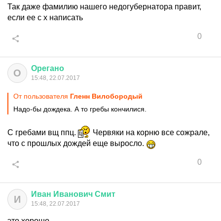
Так даже фамилию нашего недогубернатора правит,
если ее с х написать
0
Орегано
О
15:48, 22.07.2017
От пользователя
Гленн Вилобородый
Надо-бы дождека. А то гребы кончилися.
С гребами вщ ппц.
Червяки на корню все сожрале,
что с прошлых дождей еще выросло.
0
Иван
Иванович
Смит
И
15:48, 22.07.2017
это хорошо