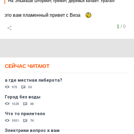
На Эльмаше штормит, гремит, деревья качает. Ураган!
это вам пламенный привет с Виза
1
/
0
СЕЙЧАС ЧИТАЮТ
а где местная либерота?
973
50
Город без воды
1528
48
Что то прилетело
3931
74
Электрики вопрос к вам