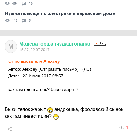
404
16
Нужна помощь по электрике в каркасном доме
113
5
Модераторшапиздаштопаная
М
15:37, 22.07.2017
От пользователя
Alexcey
Автор: Alexcey (Отправить письмо) (ЛС)
Дата: 22 Июля 2017 08:57
как там пляш агонь? быков жарят?
Быки телок жарыт
андрюшка, фроловский сынок,
как там инвестиции?
0
/
1