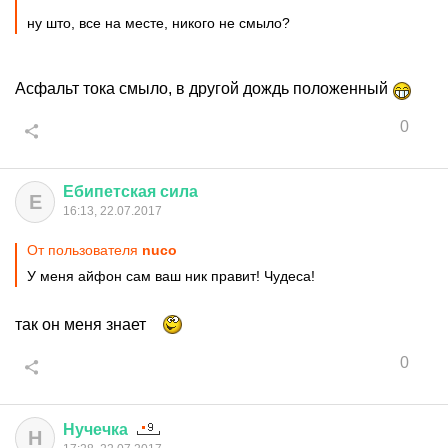
ну што, все на месте, никого не смыло?
Асфальт тока смыло, в другой дождь положенный
0
Ебипетская
сила
Е
16:13, 22.07.2017
От пользователя
nuco
У меня айфон сам ваш ник правит! Чудеса!
так он меня знает
0
Нучечка
Н