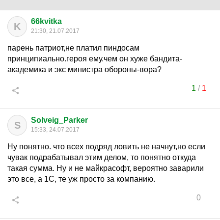
66kvitka
K
21:30, 21.07.2017
парень патриот,не платил пиндосам
принципиально.героя ему.чем он хуже бандита-
академика и экс министра обороны-вора?
1
/
1
Solveig_Parker
S
15:33, 24.07.2017
Ну понятно. что всех подряд ловить не начнут,но если
чувак подрабатывал этим делом, то понятно откуда
такая сумма. Ну и не майкрасофт, вероятно заварили
это все, а 1С, те уж просто за компанию.
0