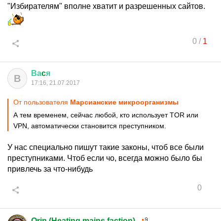
"Избирателям" вполне хватит и разрешенных сайтов.
0
/
1
Ва
c
я
В
17:16, 21.07.2017
От пользователя
Марсианские микроорганизмы
А тем временем, сейчас любой, кто использует TOR или
VPN, автоматически становится преступником.
У нас специально пишут такие законы, чтоб все были
преступниками. Чтоб если чо, всегда можно было бы
привлечь за что-нибудь
0
Orin (Heating mains faction)