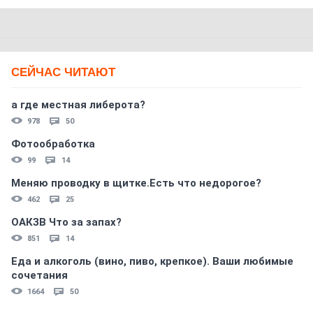
СЕЙЧАС ЧИТАЮТ
а где местная либерота?
978
50
Фотообработка
99
14
Меняю проводку в щитке.Есть что недорогое?
462
25
ОАКЗВ Что за запах?
851
14
Еда и алкоголь (вино, пиво, крепкое). Ваши любимые
сочетания
1664
50