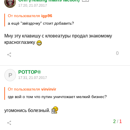
17:20, 21.07.2017
От пользователя
igp96
а ещё "звёздочку" стоит добавить?
Мну эту клавишу с кловеатуры продал знакомому
красноглазику
0
POTTOP®
P
17:31, 21.07.2017
От пользователя
virvirvir
где вой о том что путин уничтожает мелкий бизнес?
угомонись болезный.
2
/
1