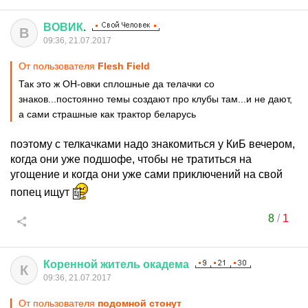
ВОВИК
.
В
09:36, 21.07.2017
От пользователя
Flesh Field
Так это ж ОН-овки сплошные да телачки со
знаков...постоянно темы создают про клубы там...и не дают,
а сами страшные как трактор беларусь
поэтому с телкачками надо знакомиться у КиБ вечером,
когда они уже подшофе, чтобы не тратиться на
угощение и когда они уже сами приключений на свой
попец ищут
8
/
1
Коренной
житель
окадема
К
09:36, 21.07.2017
От пользователя
подомной стонут