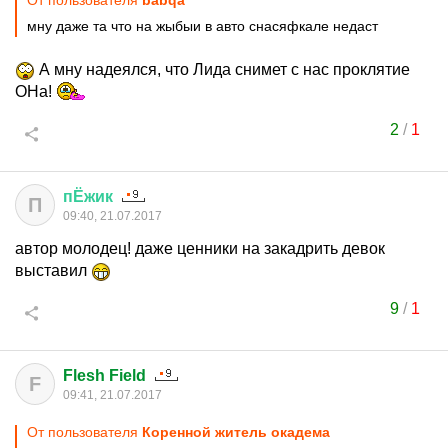
От пользователя
babqa
мну даже та что на жыбыи в авто снасяфкале недаст
А мну надеялся, что Лида снимет с нас проклятие
ОНа!
2
/
1
пЁжик
П
09:40, 21.07.2017
автор молодец! даже ценники на закадрить девок
выставил
9
/
1
Flesh Field
F
09:41, 21.07.2017
От пользователя
Коренной житель окадема