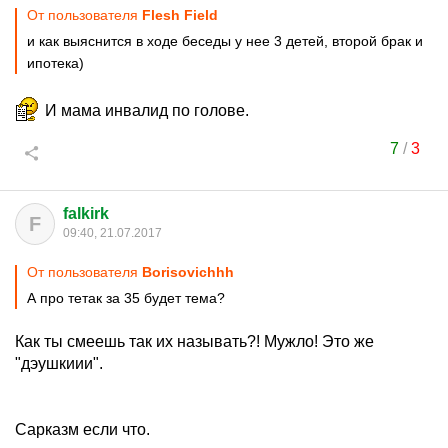
От пользователя
Flesh Field
и как выяснится в ходе беседы у нее 3 детей, второй брак и
ипотека)
И мама инвалид по голове.
7
/
3
falkirk
F
09:40, 21.07.2017
От пользователя
Borisovichhh
А про тетак за 35 будет тема?
Как ты смеешь так их называть?! Мужло! Это же
"дэушкиии".
Сарказм если что.