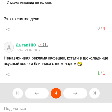
И мама инвалид по голове.
Это то святое дело...
0
/
4
Да
так
НЮ
Д
09:42, 21.07.2017
Ненавязчивая реклама кафешек, кстати в шоколаднице
вкусный кофе и блинчики с шоколадом
1
/
1
4
Поделиться