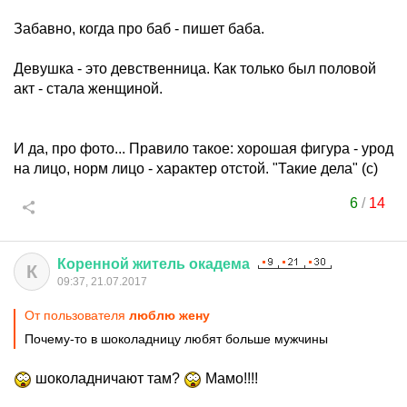
Забавно, когда про баб - пишет баба.
Девушка - это девственница. Как только был половой
акт - стала женщиной.
И да, про фото... Правило такое: хорошая фигура - урод
на лицо, норм лицо - характер отстой. "Такие дела" (с)
6
/
14
Коренной
житель
окадема
К
09:37, 21.07.2017
От пользователя
люблю жену
Почему-то в шоколадницу любят больше мужчины
шоколадничают там?
Мамо!!!!