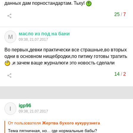
данных дам порностандартам. Тьху!
25
/
7
масло
из
под
на
бани
М
09:38, 21.07.2017
Во первых,девки практически все страшные,во вторых
одни в основном нищебродки,по питику готовы тратить
,и зачем ваще журналюги это новость сделали
14
/
2
igp96
I
09:38, 21.07.2017
От пользователя
Жертва бухого кукурузнега
Тема пятничная, но... где нормальные бабы?