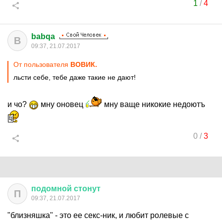
1
/
4
babqa
B
09:37, 21.07.2017
От пользователя
ВОВИК.
льсти себе, тебе даже такие не дают!
и чо?
мну оновец
мну ваще никокие недоютъ
0
/
3
подомной
стонут
П
09:37, 21.07.2017
"близняшка" - это ее секс-ник, и любит ролевые с