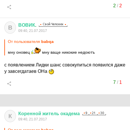
2
/
2
ВОВИК
.
В
09:40, 21.07.2017
От пользователя
babqa
мну оновец
мну ваще никокие недоютъ
с появлением Лидки шанс совокупиться появился даже
у завсегдатаев ОНа
7
/
1
Коренной
житель
окадема
К
09:40, 21.07.2017