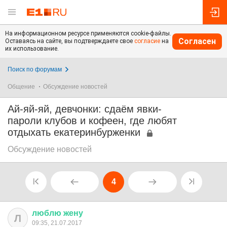
На информационном ресурсе применяются cookie-файлы.
Согласен
Оставаясь на сайте, вы подтверждаете свое
согласие
на
их использование.
Поиск по форумам
Общение
Обсуждение новостей
Ай-яй-яй, девчонки: сдаём явки-
пароли клубов и кофеен, где любят
отдыхать екатеринбурженки
Обсуждение новостей
4
люблю
жену
Л
09:35, 21.07.2017