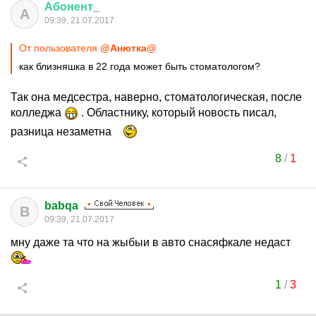
Абонент
_
А
09:39, 21.07.2017
От пользователя
@Анютка@
как близняшка в 22 года может быть стоматологом?
Так она медсестра, наверно, стоматологическая, после
колледжа
. Областнику, который новость писал,
разница незаметна
8
/
1
babqa
B
09:39, 21.07.2017
мну даже та что на жыбыи в авто снасяфкале недаст
1
/
3