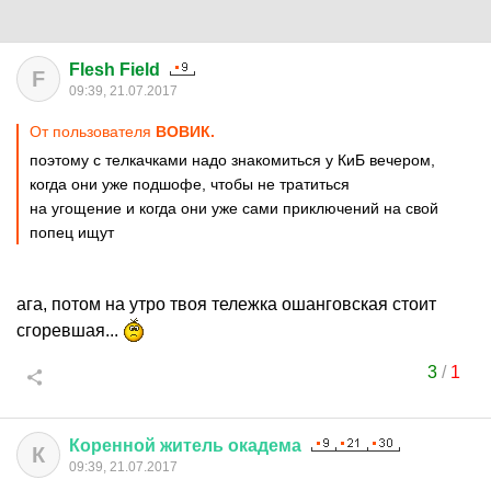
Flesh Field
F
09:39, 21.07.2017
От пользователя
ВОВИК.
поэтому с телкачками надо знакомиться у КиБ вечером,
когда они уже подшофе, чтобы не тратиться
на угощение и когда они уже сами приключений на свой
попец ищут
ага, потом на утро твоя тележка ошанговская стоит
сгоревшая...
3
/
1
Коренной
житель
окадема
К
09:39, 21.07.2017