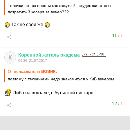
Телочки не так просты как кажутся! - студентки готовы
потратить 3 косаря за вечер???
Так не свои же
11
/
1
Коренной
житель
окадема
К
09:36, 21.07.2017
От пользователя
ВОВИК.
поэтому с телкачками надо знакомиться у КиБ вечером
Либо на вокзале, с бутылкой вискаря
12
/
1