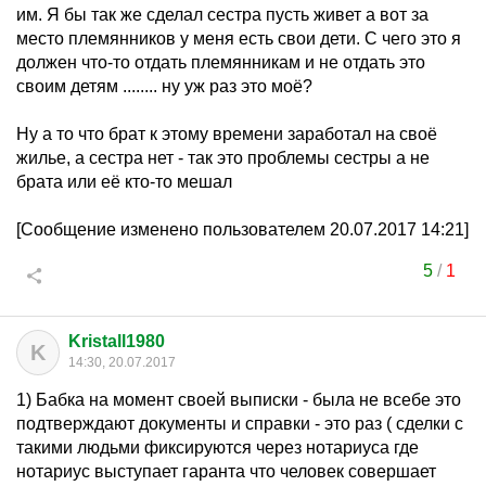
им. Я бы так же сделал сестра пусть живет а вот за
место племянников у меня есть свои дети. С чего это я
должен что-то отдать племянникам и не отдать это
своим детям ........ ну уж раз это моё?
Ну а то что брат к этому времени заработал на своё
жилье, а сестра нет - так это проблемы сестры а не
брата или её кто-то мешал
[Сообщение изменено пользователем 20.07.2017 14:21]
5
/
1
Kristall1980
K
14:30, 20.07.2017
1) Бабка на момент своей выписки - была не всебе это
подтверждают документы и справки - это раз ( сделки с
такими людьми фиксируются через нотариуса где
нотариус выступает гаранта что человек совершает