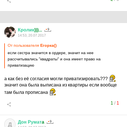
Кролик
)))...
14:53, 20.07.2017
От пользователя
Егорка()
если сестра значится в ордере, значит на нее
рассчитывались "квадраты" и она имеет право на
приватизацию
а как без её согласия могли приватизировать???
значит она была выписана из квартиры если вообще
там была прописана
1
/
1
Дон
Румат
a
Д