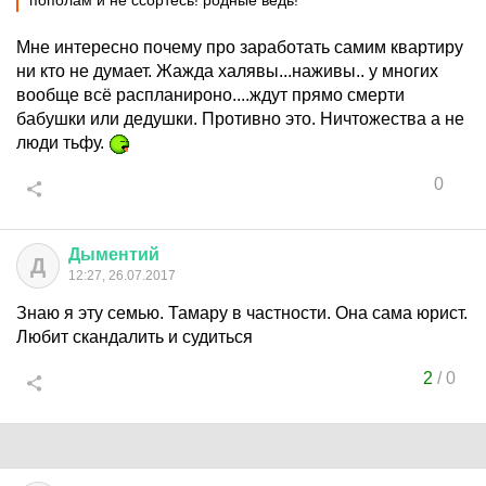
пополам и не ссортесь! родные ведь!
Мне интересно почему про заработать самим квартиру
ни кто не думает. Жажда халявы...наживы.. у многих
вообще всё распланироно....ждут прямо смерти
бабушки или дедушки. Противно это. Ничтожества а не
люди тьфу.
0
Дыментий
Д
12:27, 26.07.2017
Знаю я эту семью. Тамару в частности. Она сама юрист.
Любит скандалить и судиться
2
/
0