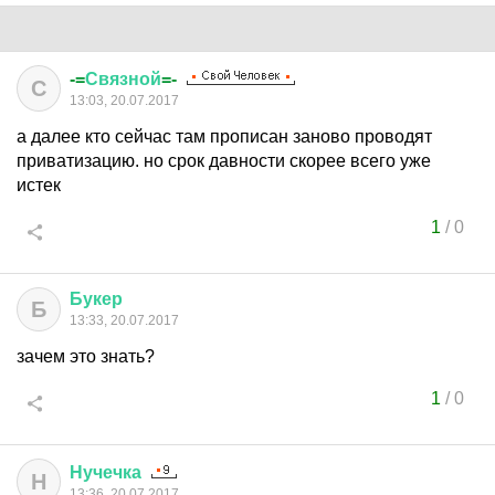
-=
Связной
=-
С
13:03, 20.07.2017
а далее кто сейчас там прописан заново проводят
приватизацию. но срок давности скорее всего уже
истек
1
/
0
Букер
Б
13:33, 20.07.2017
зачем это знать?
1
/
0
Нучечка
Н
13:36, 20.07.2017