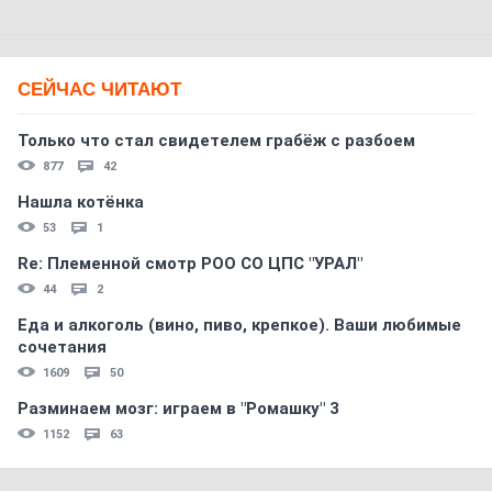
СЕЙЧАС ЧИТАЮТ
Только что стал свидетелем грабёж с разбоем
877
42
Нашла котёнка
53
1
Re: Племеннoй смoтр РOO CO ЦПС "УРАЛ"
44
2
Еда и алкоголь (вино, пиво, крепкое). Ваши любимые
сочетания
1609
50
Разминаем мозг: играем в "Ромашку" 3
1152
63