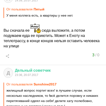
14:59, 20.07.2017
От пользователя
Пятый
У меня коллега есть, а квартиры у нее нет.
Вы сначала ее
сюда выложите, а потом
подумаем куда ее приютить. Может к Еноту на
теплотрассу, в конце концов нельзя оставить человека
на улице
3
/
0
Дельный
советчик
Д
23:36, 20.07.2017
От пользователя
Sunshine2017
жилищный вопрос портит всех! в лучшем случае, если
несколько наследников, то fвсё делится поровну и никаких
перетягиваний одеял на себя! делите хату полюбовно,