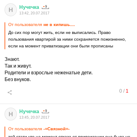
Нучечка
Н
13:42, 20.07.2017
От пользователя
не в кипишь....
До сих пор могут жить, если не выписались. Право
пользования квартирой за ними сохраняется пожизненно,
если на момент приватизации они были прописаны
Знают.
Так и живут.
Родители и взрослые неженатые дети.
Без внуков.
0
/
1
Нучечка
Н
13:45, 20.07.2017
От пользователя
-=Связной=-
той стати что на момент отказа от приваизации она была не