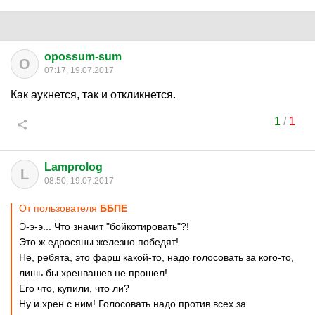
opossum-sum
O
07:17, 19.07.2017
Как аукнется, так и откликнется.
1
/
1
Lamprolog
L
08:50, 19.07.2017
От пользователя
ББПЕ
Э-э-э... Что значит "бойкотировать"?!
Это ж едросяны железно победят!
Не, ребята, это фарш какой-то, надо голосовать за кого-то,
лишь бы хренвашев не прошел!
Его что, купили, что ли?
Ну и хрен с ним! Голосовать надо против всех за