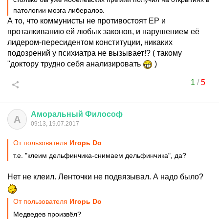
патологии мозга либералов.
А то, что коммунисты не противостоят ЕР и
проталкиванию ей любых законов, и нарушением её
лидером-пересидентом конституции, никаких
подозрений у психиатра не вызывает!? ( такому
"доктору трудно себя анализировать
)
1
/
5
Аморальный
Философ
А
09:13, 19.07.2017
От пользователя
Игорь Do
т.е. "клеим дельфинчика-снимаем дельфинчика", да?
Нет не клеил. Ленточки не подвязывал. А надо было?
От пользователя
Игорь Do
Медведев произвёл?