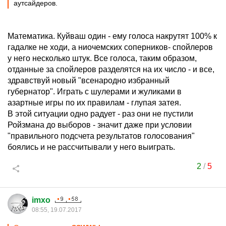
аутсайдеров.
Математика. Куйваш один - ему голоса накрутят 100% к
гадалке не ходи, а ниочемских соперников- спойлеров
у него несколько штук. Все голоса, таким образом,
отданные за спойлеров разделятся на их число - и все,
здравствуй новый "всенародно избранный
губернатор". Играть с шулерами и жуликами в
азартные игры по их правилам - глупая затея.
В этой ситуации одно радует - раз они не пустили
Ройзмана до выборов - значит даже при условии
"правильного подсчета результатов голосования"
боялись и не рассчитывали у него выиграть.
2
/
5
imxo
08:55, 19.07.2017