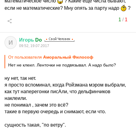
математическое число
? Какие еще числа бывают,
если не математические? Мну опять за парту надо
?
1
/
1
Игорь
Do
И
09:52, 19.07.2017
От пользователя
Аморальный Философ
Нет не клеил. Ленточки не подвязывал. А надо было?
ну нет, так нет.
я просто вспоминал, когда Ройзмана мэром выбрали,
как тут наперегонки писАли, что дельфинчиков
наклеили.
не понимал , зачем это всё?
такие в первую очередь и снимают, если что.
сущность такая, "по ветру".