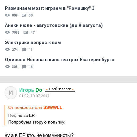
Разминаем мозг: играем в "Ромашку" 3
809
50
Анеки июле - августовские (до 9 августа)
7082
47
Электрики вопрос к вам
274
11
Одиссея Нолана в кинотеатрах Екатеринбурга
308
16
Игорь
Do
И
01:02, 19.07.2017
От пользователя
SSWWLL
Нет, не за ЕР.
Попробуем вторую попытку:
ну а в ЕР кто, не коммунисты?