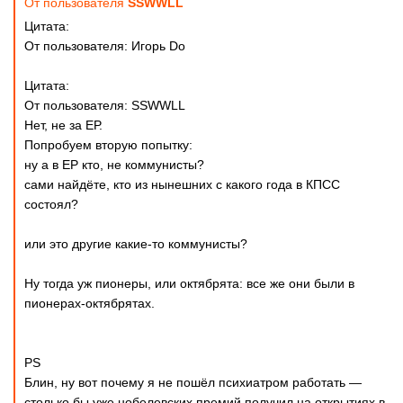
От пользователя
SSWWLL
Цитата:
От пользователя: Игорь Do
Цитата:
От пользователя: SSWWLL
Нет, не за ЕР.
Попробуем вторую попытку:
ну а в ЕР кто, не коммунисты?
сами найдёте, кто из нынешних с какого года в КПСС
состоял?
или это другие какие-то коммунисты?
Ну тогда уж пионеры, или октябрята: все же они были в
пионерах-октябрятах.
PS
Блин, ну вот почему я не пошёл психиатром работать —
столько бы уже нобелевских премий получил на открытиях в