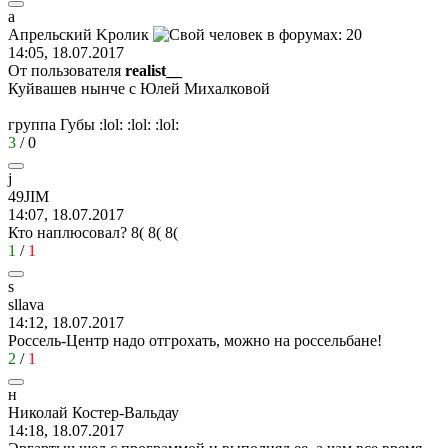
a
A
прельский
K
ролик
14:05, 18.07.2017
От пользователя
realist__
Куйвашев нынче с Юлей Михалковой
группа Губы
:lol:
:lol:
:lol:
3
/
0
j
49JIM
14:07, 18.07.2017
Кто наплюсовал?
8(
8(
8(
1
/
1
s
sllava
14:12, 18.07.2017
Россель-Центр надо отгрохать, можно на россельбане!
2
/
1
н
Николай
Костер
-
Вальдау
14:18, 18.07.2017