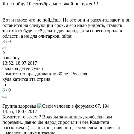
Я не пойду 10 сентября, мне такой не нужен!!!
Вот и плохо что не пойдёшь. На это они и рассчитывают, и он
останется на следующий срок, а его надо убирать, ставить
таких кто будет всё делать для народа, для своего города и
области, а не для олигархов.
:ultra:
3
/
0
b
bamaboy
13:52, 18.07.2017
свадьба детей судьи
комитет по празднованию 80 лет Росселя
куда катится эта страна
:-(
8
/
0
г
Группа
здоровья
13:55, 18.07.2017
Комитет то зачем ? Водяры затарились , колбаски там
порезали...давно бы народ спросили и без Комитета
расскажем
:-)
......цыган , наверно , с медведем позовут
;-)
...медведь нынче в тренде...................