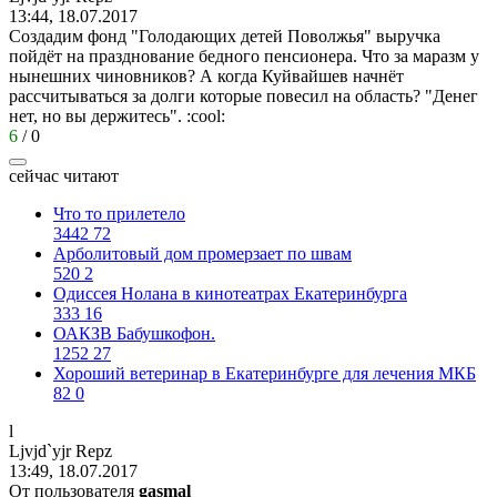
13:44, 18.07.2017
Создадим фонд "Голодающих детей Поволжья" выручка
пойдёт на празднование бедного пенсионера. Что за маразм у
нынешних чиновников? А когда Куйвайшев начнёт
рассчитываться за долги которые повесил на область? "Денег
нет, но вы держитесь".
:cool:
6
/
0
сейчас читают
Что то прилетело
3442
72
Арболитовый дом промерзает по швам
520
2
Одиссея Нолана в кинотеатрах Екатеринбурга
333
16
ОАКЗВ Бабушкофон.
1252
27
Хороший ветеринар в Екатеринбурге для лечения МКБ
82
0
l
Ljvjd`yjr Repz
13:49, 18.07.2017
От пользователя
gasmal