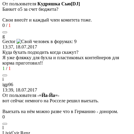
От пользователя
Кудряшка Сью[DJ]
Банкет о5 за счет бюджета?
Свои внесёт и каждый член комитета тоже.
0
/
1
g
Gector
13:37, 18.07.2017
Куда бухать подходить когда скажут?
Я уже фляжку для бухла и пластиковых контейнеров для
корма приготовил!!
1
/
1
i
igp96
13:39, 18.07.2017
От пользователя
-=Йа-Йа=-
вот сейчас немного на Росселе решил выехать.
Выехать на нём можно разве что в Германию - донором.
0
l
Ljvjd`yjr Repz