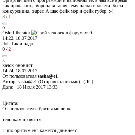
Эргартыч шел с программой и выполнял ее, а чам все время
как проказница ворона вставлял ему палки в колеса. Была
конкуренция.
:super:
А щас фейк мэр и фейк губер.
:-(
3
/
1
o
Oslo Liberator
14:22, 18.07.2017
:lol:
Так и надо!
0
/
2
к
качок
-
ононист
14:24, 18.07.2017
От пользователя
sasha@e1
Автор: sasha@e1 (Отправить письмо) (ЛС)
Дата: 18 Июля 2017 13:33
Цитата:
От пользователя: бритая мошонка
телочкам нравится
Типо бритым енг кажется длиннее?