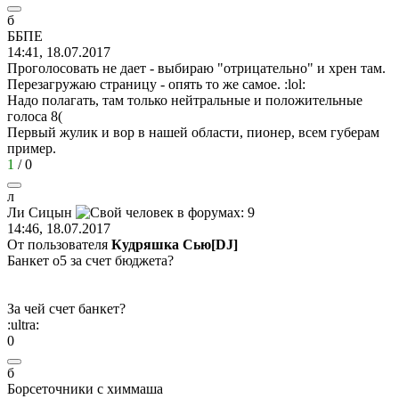
б
ББПЕ
14:41, 18.07.2017
Проголосовать не дает - выбираю "отрицательно" и хрен там.
Перезагружаю страницу - опять то же самое.
:lol:
Надо полагать, там только нейтральные и положительные
голоса
8(
Первый жулик и вор в нашей области, пионер, всем губерам
пример.
1
/
0
л
Ли
Сицын
14:46, 18.07.2017
От пользователя
Кудряшка Сью[DJ]
Банкет о5 за счет бюджета?
За чей счет банкет?
:ultra:
0
б
Борсеточники
с
химмаша