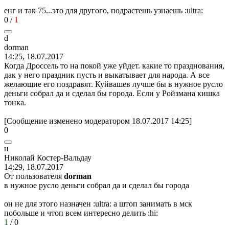
енг и так 75...это для другого, подрастешь узнаешь
:ultra:
0
/
1
d
dorman
14:25, 18.07.2017
Когда Дроссель то на покой уже уйдет. какие то празднования,
дак у него праздник пусть и выкатывает для народа. А все
желающие его поздравят. Куйвашев лучше бы в нужное русло
деньги собрал да и сделал бы города. Если у Ройзмана кишка
тонка.
[Сообщение изменено модератором 18.07.2017 14:25]
0
н
Николай
Костер
-
Вальдау
14:29, 18.07.2017
От пользователя
dorman
в нужное русло деньги собрал да и сделал бы города
он не для этого назначен
:ultra:
а штоп занимать в мск
побольше и чтоп всем интересно делить
:hi:
1
/
0