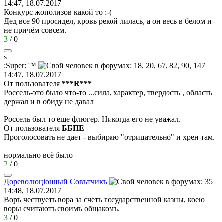
14:47, 18.07.2017
Конкурс жополизов какой то
:-(
Дед все 90 просидел, кровь рекой лилась, а он весь в белом и
не причём совсем.
3
/
0
s
:Super: ™
14:47, 18.07.2017
От пользователя
***R***
Россель-это было что-то ...сила, характер, твердость , область
держал и в обиду не давал
Россель был то еще флюгер. Никогда его не уважал.
От пользователя
ББПЕ
Проголосовать не дает - выбираю "отрицательно" и хрен там.
нормально всё было
2
/
0
Дореволюц
i
онный
Совътчикъ
14:48, 18.07.2017
Воръ чествуетъ вора за счетъ государственной казны, коею
воры считаютъ своимъ общакомъ.
3
/
0