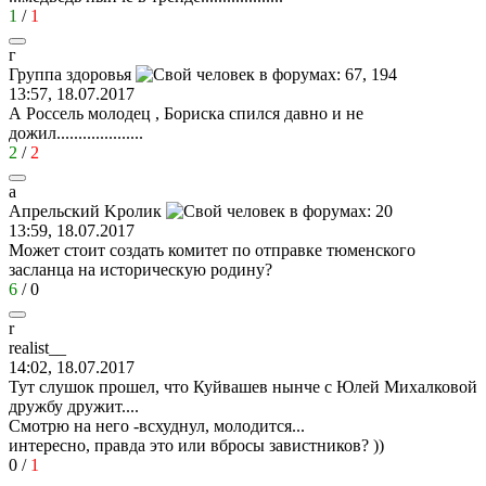
1
/
1
г
Группа
здоровья
13:57, 18.07.2017
А Россель молодец , Бориска спился давно и не
дожил....................
2
/
2
a
A
прельский
K
ролик
13:59, 18.07.2017
Может стоит создать комитет по отправке тюменского
засланца на историческую родину?
6
/
0
r
realist__
14:02, 18.07.2017
Тут слушок прошел, что Куйвашев нынче с Юлей Михалковой
дружбу дружит....
Смотрю на него -всхуднул, молодится...
интересно, правда это или вбросы завистников? ))
0
/
1