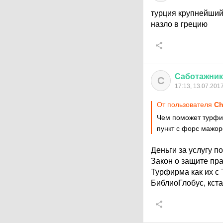
турция крупнейший
назло в грецию
Саботажник
С
17:13, 13.07.201
От пользователя
Ch
Чем поможет турфир
пункт с форс мажо
Деньги за услугу п
Закон о защите пр
Турфирма как их с 
БиблиоГлобус, кста