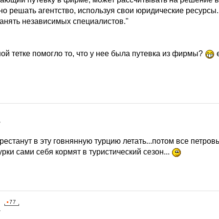
о решать агентство, используя свои юридические ресурсы. Е
нанять независимых специалистов."
ной тетке помогло то, что у нее была путевка из фирмы?
е
7
естанут в эту говнянную турцию летать...потом все петров
урки сами себя кормят в туристический сезон...
7