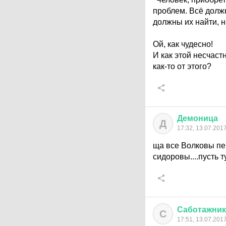
проблем. Всё должн
должны их найти, 
Ой, как чудесно!
И как этой несчаст
как-то от этого?
Демоница
Д
17:32, 13.07.201
ща все Волковы пер
сидоровы....пусть т
Саботажник
С
17:51, 13.07.201