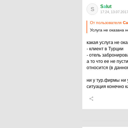
S
а
lut
S
17:24, 13.07.201
От пользователя
Са
Услуга не оказана н
какая услуга не ок
- клиент в Турции
- отель заброниров
а то что ее не пус
относится (в данно
ни у тур.фирмы ни 
ситуация конечно к