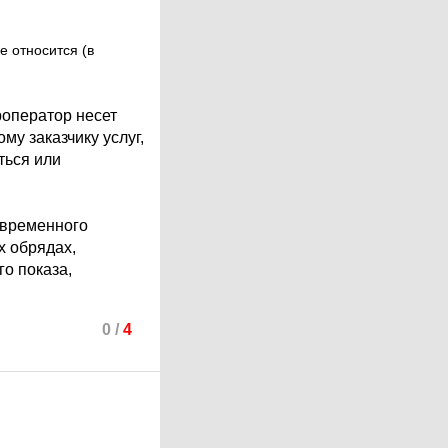
е относится (в
роператор несет
му заказчику услуг,
ться или
 временного
х обрядах,
го показа,
0
/
4