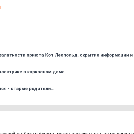
Т
 халатности приюта Кот Леопольд, скрытиe информации и
электрике в каркасном доме
ся - старые родители...
7
тающий путёвку в фирме, может рассчитывать на решение 