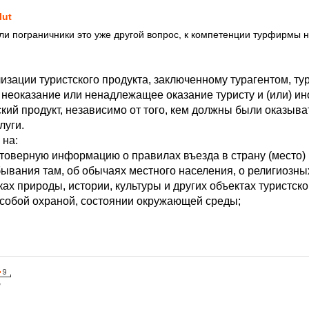
lut
или пограничники это уже другой вопрос, к компетенции турфирмы н
изации туристского продукта, заключенному турагентом, ту
 неоказание или ненадлежащее оказание туристу и (или) ино
кий продукт, независимо от того, кем должны были оказыва
луги.
 на:
товерную информацию о правилах въезда в страну (место)
ывания там, об обычаях местного населения, о религиозны
ах природы, истории, культуры и других объектах туристско
собой охраной, состоянии окружающей среды;
7