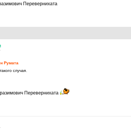
разимович Перевернихата
и
7
н Руматa
такого случая.
бразимович Перевернихата
7