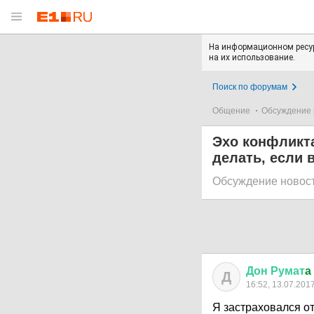
На информационном ресур
на их использование.
Поиск по форумам
Общение
Обсуждение 
Эхо конфликта
делать, если 
Обсуждение новос
Дон
Румат
a
Д
16:52, 13.07.201
Я застраховался от