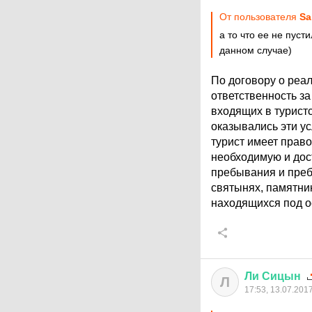
От пользователя
Sа
а то что ее не пуст
данном случае)
По договору о реал
ответственность за
входящих в туристс
оказывались эти ус
турист имеет право
необходимую и дос
пребывания и преб
святынях, памятник
находящихся под о
Ли
Сицын
Л
17:53, 13.07.201