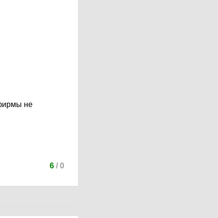
рфирмы не
6
/
0