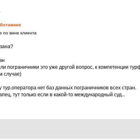
7
ботажник
е по вине клиента
азана?
ан
тили пограничники это уже другой вопрос, к компетенции ту
м случае)
у тур.оператора нет баз данных пограничников всех стран.
апец, тут только если в какой-то международный суд...