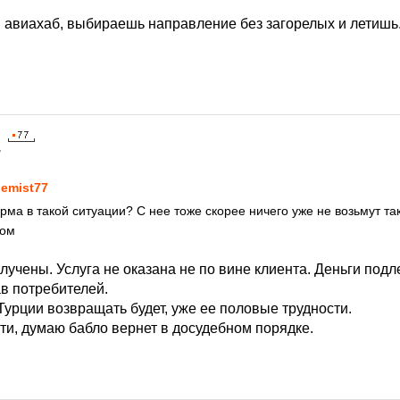
 авиахаб, выбираешь направление без загорелых и летишь
7
emist77
ма в такой ситуации? С нее тоже скорее ничего уже не возьмут так
ром
олучены. Услуга не оказана не по вине клиента. Деньги подл
ав потребителей.
Турции возвращать будет, уже ее половые трудности.
ти, думаю бабло вернет в досудебном порядке.