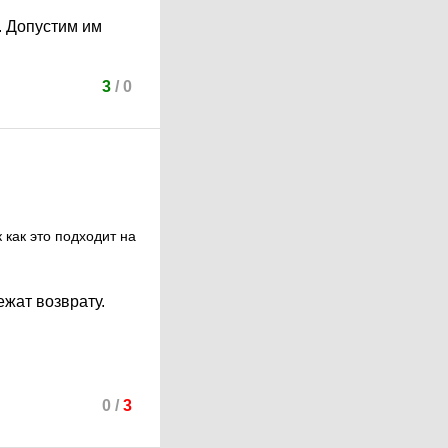
. Допустим им
3
/
0
 как это подходит на
ежат возврату.
0
/
3