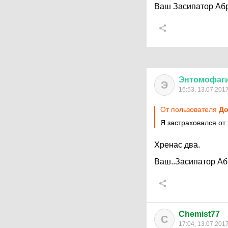
Ваш Засипатор Аб
Энтомофаг
Э
16:53, 13.07.201
От пользователя
До
Я застраховался от 
Хренас два.
Ваш..Засипатор А
Chemist77
C
17:04, 13.07.201