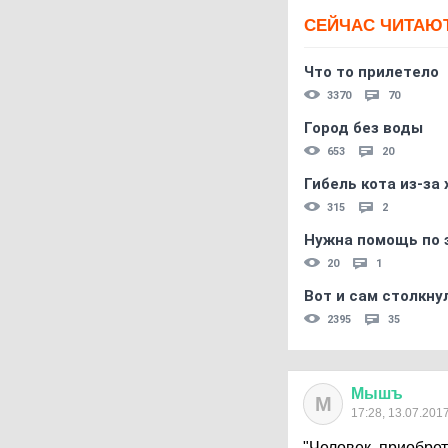
СЕЙЧАС ЧИТАЮ
Что то прилетело
3370
70
Город без воды
653
20
Гибель кота из-за
315
2
Нужна помощь по 
20
1
Вот и сам столкнул
2395
35
Мышъ
М
17:28, 13.07.201
"Человек, приобре