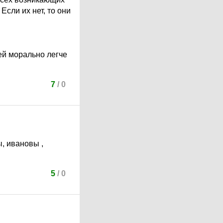
сли их нет, то они
й морально легче
7
/
0
ы, ивановы ,
5
/
0