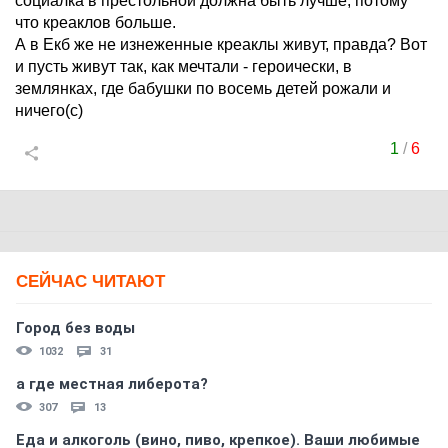
социалка в престольной должна быть лучше, потому
что креаклов больше.
А в Екб же не изнеженные креаклы живут, правда? Вот
и пусть живут так, как мечтали - героически, в
землянках, где бабушки по восемь детей рожали и
ничего(с)
1
/
6
СЕЙЧАС ЧИТАЮТ
Город без воды
1032
31
а где местная либерота?
307
13
Еда и алкоголь (вино, пиво, крепкое). Ваши любимые