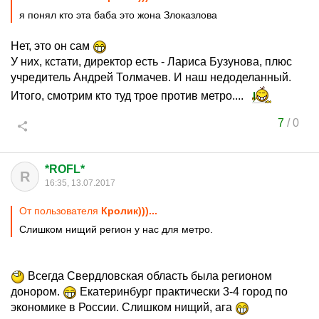
я понял кто эта баба это жона Злоказлова
Нет, это он сам
У них, кстати, директор есть - Лариса Бузунова, плюс
учредитель Андрей Толмачев. И наш недоделанный.
Итого, смотрим кто туд трое против метро....
7
/
0
*ROFL*
R
16:35, 13.07.2017
От пользователя
Кролик)))...
Слишком нищий регион у нас для метро.
Всегда Свердловская область была регионом
донором.
Екатеринбург практически 3-4 город по
экономике в России. Слишком нищий, ага