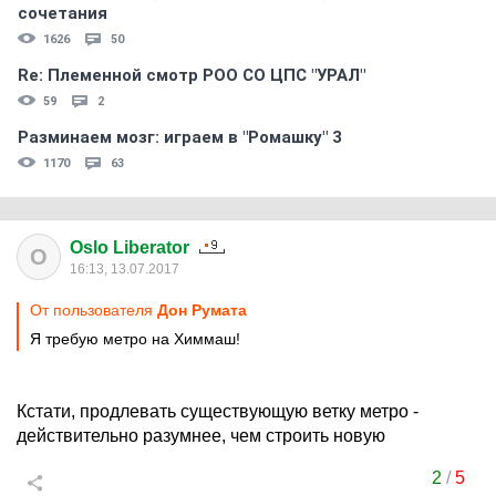
сочетания
1626
50
Re: Племеннoй смoтр РOO CO ЦПС "УРАЛ"
59
2
Разминаем мозг: играем в "Ромашку" 3
1170
63
Oslo Liberator
O
16:13, 13.07.2017
От пользователя
Дон Руматa
Я требую метро на Химмаш!
Кстати, продлевать существующую ветку метро -
действительно разумнее, чем строить новую
2
/
5