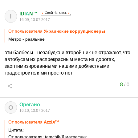
IDI
А
N™
I
16:09, 13.07.2017
От пользователя
Украинские коррупционеры
Метро - реальнее
эти балбесы - незабудка и второй ник не отражают, что
автобусам их распрекрасным места на дорогах,
заоптимизированными нашими доблестными
градостроителями просто нет
8
/
0
Орегано
О
16:10, 13.07.2017
От пользователя
Azziя™
Цитата:
От пользователя: temchik-][ матрасник