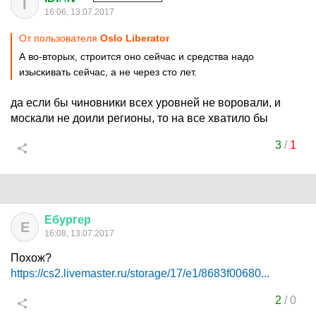
I
16:06, 13.07.2017
От пользователя
Oslo Liberator
А во-вторых, строится оно сейчас и средства надо
изыскивать сейчас, а не через сто лет.
да если бы чиновники всех уровней не воровали, и
москали не доили регионы, то на все хватило бы
3
/
1
Ебургер
Е
16:08, 13.07.2017
Похож?
https://cs2.livemaster.ru/storage/17/e1/8683f00680...
2
/
0