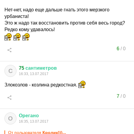
Нет-нет, надо еще дальше гнать этого мерзкого
урбаниста!
Это ж надо так восстановить против себя весь город?
Редко кому удавалось!
6
/
0
75
сантиметров
С
16:33, 13.07.2017
Злокозлов - козлина редкостная.
7
/
0
Орегано
О
16:35, 13.07.2017
От пользователя
Кролик)))...