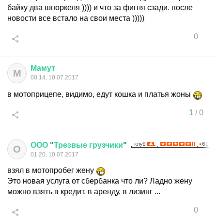
байку два шноркеля )))) и что за фигня сзади. после
новости все встало на свои места )))))
0
Мамут
М
00:14, 10.07.2017
в мотоприцепе, видимо, едут кошка и платья жоны
1
/
0
ООО
"
Трезвые
грузчики
"
О
01:20, 10.07.2017
взял в мотопробег жену
Это новая услуга от сбербанка что ли? Ладно жену
можно взять в кредит, в аренду, в лизинг ...
0