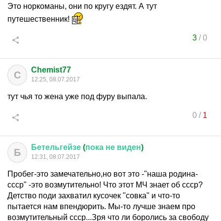
Это норкоманы, они по кругу ездят. А тут
путешественник!
3
/
0
Chemist77
C
12:25, 08.07.2017
тут чья то жена уже под фуру выпала.
0
/
1
Бетельгейзе
(
пока
не
виден
)
Б
12:31, 08.07.2017
Пробег-это замечательно,но вот это -"наша родина-
ссср" -это возмутительно! Что этот МЧ знает об ссср?
Детство поди захватил кусочек "совка" и что-то
пытается нам впендюрить. Мы-то лучше знаем про
возмутительный ссср...Зря что ли боролись за свободу