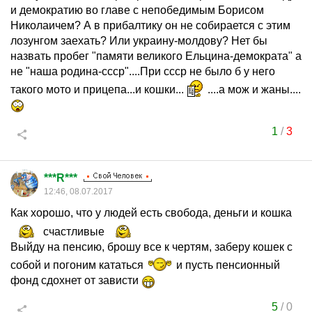
и демократию во главе с непобедимым Борисом
Николаичем? А в прибалтику он не собирается с этим
лозунгом заехать? Или украину-молдову? Нет бы
назвать пробег "памяти великого Ельцина-демократа" а
не "наша родина-ссср"....При ссср не было б у него
такого мото и прицепа...и кошки...
....а мож и жаны....
1
/
3
***R***
12:46, 08.07.2017
Как хорошо, что у людей есть свобода, деньги и кошка
счастливые
Выйду на пенсию, брошу все к чертям, заберу кошек с
собой и погоним кататься
и пусть пенсионный
фонд сдохнет от зависти
5
/
0