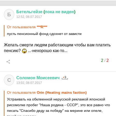
Бетельгейзе
(
пока
не
виден
)
Б
12:52, 08.07.2017
От пользователя
***R***
пусть пенсионный фонд сдохнет от зависти
Желать смерти людям работающим чтобы вам платить
пенсию?
...-нехорошо как-то...
2
/
2
Соломон
Моисеевич
С
13:02, 08.07.2017
От пользователя
Orin (Heating mains faction)
Устраивать на обклеенной нерусской рекламой японской
рисомолке пробег "Наша родина - СССР", это все равно что
песать "Спасибо деду за победу" на мерине или опеле,