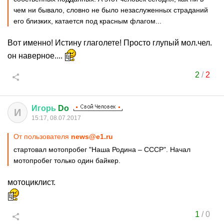
чем ни бывало, словно не было незаслуженных страданий
его близких, катается под красным флагом...
Вот именно! Истину глаголете! Просто глупый мол.чел.
он наверное....
2
/
2
Игорь
Do
И
15:17, 08.07.2017
От пользователя
news@e1.ru
стартовал мотопробег "Наша Родина – СССР". Начал
мотопробег только один байкер.
мотоциклист.
1
/
0