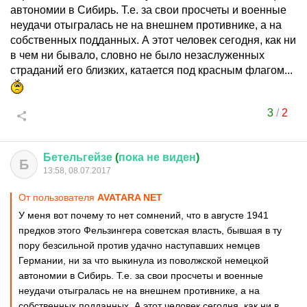
автономии в Сибирь. Т.е. за свои просчеты и военные
неудачи отыгралась не на внешнем противнике, а на
собственных подданных. А этот человек сегодня, как ни
в чем ни бывало, словно не было незаслуженных
страданий его близких, катается под красным флагом...
3
/
2
Бетельгейзе
(
пока
не
виден
)
Б
13:58, 08.07.2017
От пользователя
AVATARA NET
У меня вот почему то нет сомнений, что в августе 1941
предков этого Фельзингера советская власть, бывшая в ту
пору безсильной против удачно наступавших немцев
Германии, ни за что выкинула из поволжской немецкой
автономии в Сибирь. Т.е. за свои просчеты и военные
неудачи отыгралась не на внешнем противнике, а на
собственных подданных. А этот человек сегодня, как ни в