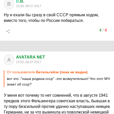
В
.B.
В
13:36, 08.07.2017
Ну и ехали бы сразу в свой СССР прямым ходом,
вместо того, чтобы по России побираться.
4
/
4
AVATARA NET
A
13:52, 08.07.2017
От пользователя
Бетельгейзе (пока не виден)
вот это -"наша родина-ссср" -это возмутительно! Что этот МЧ
знает об ссср?
У меня вот почему то нет сомнений, что в августе 1941
предков этого Фельзингера советская власть, бывшая в
ту пору безсильной против удачно наступавших немцев
Германии, ни за что выкинула из поволжской немецкой