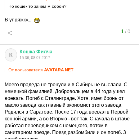
Но кошек то зачем м собой?
В упряжку....
1
/
0
Кошка
Филча
К
15:36, 08.07.2017
От пользователя
AVATARA NET
Моего прадеда не тронули и в Сибирь не выслали. С
немецкой фамилией. Добровольцем в 44 года ушел
воевать. Погиб с Сталинграде. Хотя, имел бронь от
масло завода как главный экономист этого завода.
Родился в Саратове. После 17 года воевал в Первой
конной армии, а во Вторую - вот так. Сначала в штабе
работал переводчиком с немецкого, потом в
санитарном поезде. Поезд разбомбили и он погиб. 3