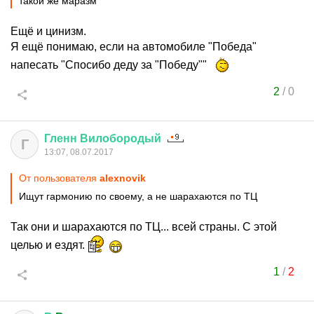
такой же маразм
Ещё и цинизм.
Я ещё понимаю, если на автомобиле "Победа"
напесать "Спосибо деду за "Победу""
2
/
0
Гленн
Вилобородый
Г
13:07, 08.07.2017
От пользователя
alexnovik
Ищут гармонию по своему, а не шарахаются по ТЦ
Так они и шарахаются по ТЦ... всей страны. С этой
целью и ездят.
1
/
2