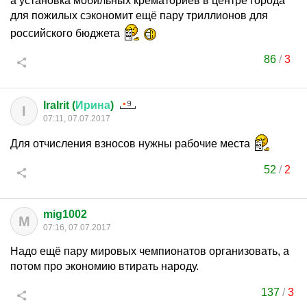
а установка мобильных крематориев в центре города
для пожилых сэкономит ещё пару триллионов для
российского бюджета
86
/
3
IraIrit (
Ирина
)
I
07:11, 07.07.2017
Для отчисления взносов нужны рабочие места
52
/
2
mig1002
M
07:16, 07.07.2017
Надо ещё пару мировых чемпионатов организовать, а
потом про экономию втирать народу.
137
/
3