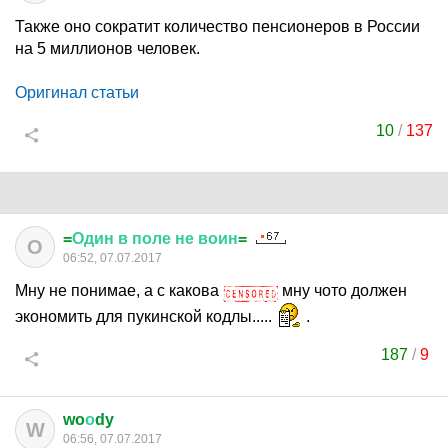
Также оно сократит количество пенсионеров в России
на 5 миллионов человек.
Оригинал статьи
10
/
137
=
Один
в
поле
не
воин
=
О
06:52, 07.07.2017
Мну не понимае, а с какова
мну чото должен
экономить для пукинской кодлы.....
.
187
/
9
wo
о
dy
W
06:56, 07.07.2017