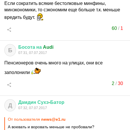
Если сократить всякие бестолковые минфины,
минэкономики, то сэкономим еще больше т.к. меньше
вредить будут.
60
/
1
Босота
на
Audi
Б
07:31, 07.07.2017
Пенсионеров очень много на улицах, они все
заполонили
2
/
30
Дамдин
Сухэ
-
Батор
Д
07:32, 07.07.2017
От пользователя
news@e1.ru
А воевать и воровать меньше не пробовали?