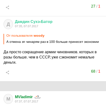
27
/
1
Дамдин
Сухэ
-
Батор
Д
07:35, 07.07.2017
От пользователя
woоdy
А отмена зп чинарям раз в 100 больше принесет экономии
Да просто сокращение армии чиновников. которых в
разы больше. чем в СССР, уже сэкономит немалые
деньги.
68
/
1
MVladimir
M
07:37, 07.07.2017