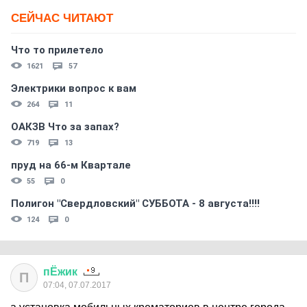
СЕЙЧАС ЧИТАЮТ
Что то прилетело
1621
57
Электрики вопрос к вам
264
11
ОАКЗВ Что за запах?
719
13
пруд на 66-м Квартале
55
0
Полигон "Свердловский" СУББОТА - 8 августа!!!!
124
0
пЁжик
П
07:04, 07.07.2017