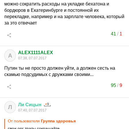
можно сократить расходы на укладке бехатона и
бордюров в Екатеринбурге и постоянной их
перекладке, например и на зарплате человека, который
за это отвечает
41
/
1
ALEX1111ALEX
A
07:38, 07.07.2017
Путин ты не просто должен уйти, а должен сесть на
скамью подсудимых с дружками своими...
95
/
9
Ли
Сицын
Л
07:40, 07.07.2017
От пользователя
Группа здоровья
свои орг траты сокращайте