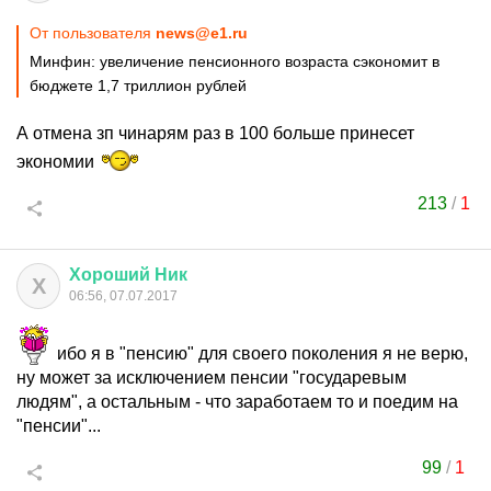
От пользователя
news@e1.ru
Минфин: увеличение пенсионного возраста сэкономит в
бюджете 1,7 триллион рублей
А отмена зп чинарям раз в 100 больше принесет
экономии
213
/
1
Хороший
Ник
Х
06:56, 07.07.2017
ибо я в "пенсию" для своего поколения я не верю,
ну может за исключением пенсии "государевым
людям", а остальным - что заработаем то и поедим на
"пенсии"...
99
/
1