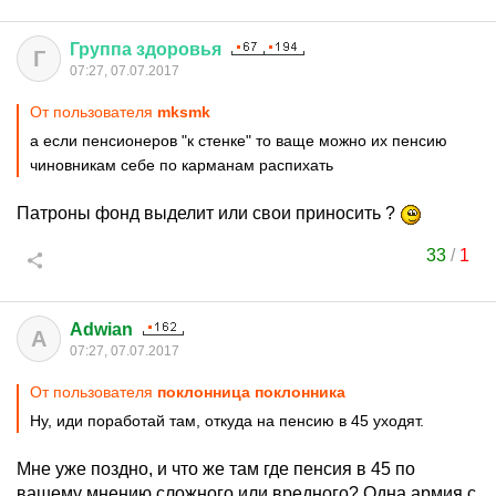
Группа
здоровья
Г
07:27, 07.07.2017
От пользователя
mksmk
а если пенсионеров "к стенке" то ваще можно их пенсию
чиновникам себе по карманам распихать
Патроны фонд выделит или свои приносить ?
33
/
1
Adwian
A
07:27, 07.07.2017
От пользователя
поклонница поклонника
Ну, иди поработай там, откуда на пенсию в 45 уходят.
Мне уже поздно, и что же там где пенсия в 45 по
вашему мнению сложного или вредного? Одна армия с