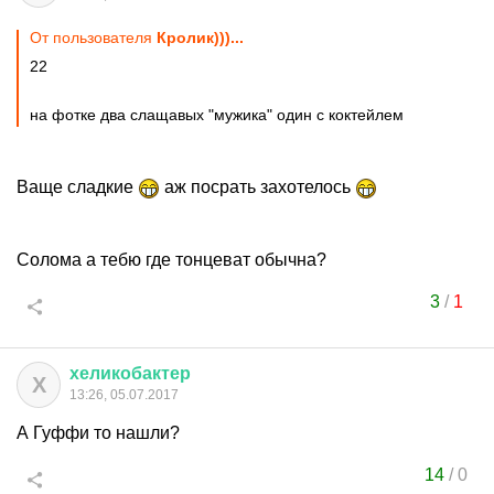
От пользователя
Кролик)))...
22
на фотке два слащавых "мужика" один с коктейлем
Ваще сладкие
аж посрать захотелось
Солома а тебю где тонцеват обычна?
3
/
1
хеликобактер
Х
13:26, 05.07.2017
А Гуффи то нашли?
14
/
0