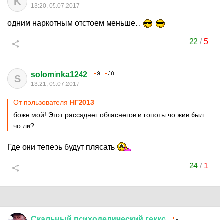
K
13:20, 05.07.2017
одним наркотным отстоем меньше...
22
/
5
solominka1242
S
13:21, 05.07.2017
От пользователя
НГ2013
боже мой! Этот рассаднег обласнегов и гопоты чо жив был
чо ли?
Где они теперь будут плясать
24
/
1
Скальный
психоделический
гекко