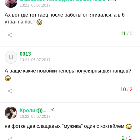
13:21, 05.07.2017
Ах вот где тот гаец после работы оттягивался, а в 6
утра- на пост
11
/
0
0013
U
13:21, 05.07.2017
А ваще какие помойки теперь популярны доя танцев?
10
/
2
Кролик
)))...
13:22, 05.07.2017
на фотке два слащавых "мужика" один с коктейлем
2
/
1