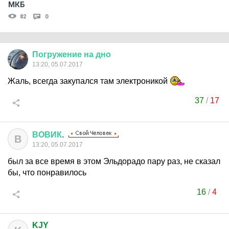
МКБ
82
0
Погружение
на
дно
13:20, 05.07.2017
Жаль, всегда закупался там электроникой
37
/
17
ВОВИК
.
В
13:20, 05.07.2017
был за все время в этом Эльдорадо пару раз, не сказал
бы, что понравилось
16
/
4
KJY