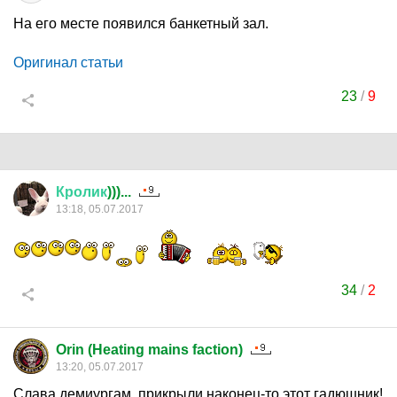
На его месте появился банкетный зал.
Оригинал статьи
23
/
9
Кролик
)))...
13:18, 05.07.2017
34
/
2
Orin (Heating mains faction)
13:20, 05.07.2017
Слава демиургам, прикрыли наконец-то этот гадюшник!