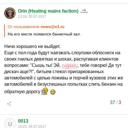
Orin (Heating mains faction)
13:24, 05.07.2017
От пользователя
news@e1.ru
На его месте появился банкетный зал.
Ничо хорошего не выйдет.
Еще с пол-года будут наезжать слоупоки-облоснеги на
своих гнилых девятках и шохах, распугивая клиентов
вопросами: "Сышь ты! Эй,
, тебе говорю! Де тут
дискач аще?!", битьем стекол припаркованных
автомобилей с целью поживы и порчей кузовов этих же
автомобилей в безуспешных попытках слить бензин на
обратную дорогу
37
/
3
0013
U
13:25, 05.07.2017