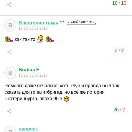
10
/
10
Властелин
тьмы
™
В
13:22, 05.07.2017
как так то
3
/
2
Brabus E
B
13:23, 05.07.2017
Немного даже печально, хоть клуб и правда был так
сказать для гопагитбригад, но всё же история
Екатеринбурга, эпоха 90-х
26
/
2
пупочек