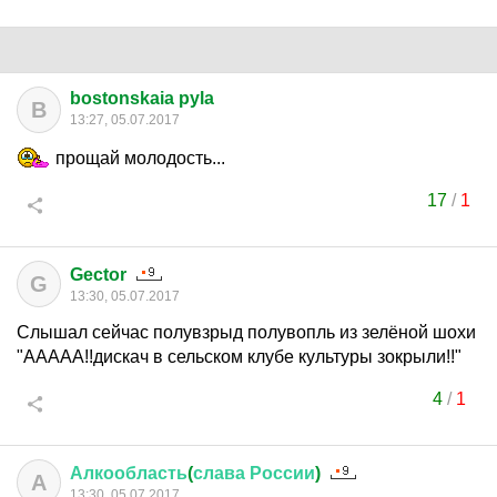
bostonskaia pyla
B
13:27, 05.07.2017
прощай молодость...
17
/
1
Gector
G
13:30, 05.07.2017
Слышал сейчас полувзрыд полувопль из зелёной шохи
"ААААА!!дискач в сельском клубе культуры зокрыли!!"
4
/
1
Алкообласть
(
слава
России
)
А
13:30, 05.07.2017