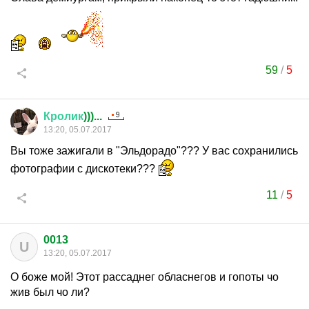
59
/
5
Кролик
)))...
13:20, 05.07.2017
Вы тоже зажигали в "Эльдорадо"??? У вас сохранились
фотографии с дискотеки???
11
/
5
0013
U
13:20, 05.07.2017
О боже мой! Этот рассаднег обласнегов и гопоты чо
жив был чо ли?