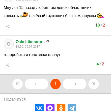
Мну лет 15 назад любил там девок областнячих
снимать
весёлый гадюжник был,земляпухом
18
/
2
Oslo Liberator
O
13:30, 05.07.2017
гопоребята и гопотелки плачут
4
/
2
1
Поделиться