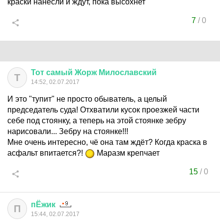
краски нанесли и ждут, пока высохнет
7
/
0
Тот
самый
Жорж
Милославский
Т
14:52, 02.07.2017
И это "тупит" не просто обыватель, а целый
председатель суда! Отхватили кусок проезжей части
себе под стоянку, а теперь на этой стоянке зебру
нарисовали... Зебру на стоянке!!!
Мне очень интересно, чё она там ждёт? Когда краска в
асфальт впитается?!
Маразм крепчает
15
/
0
пЁжик
П
15:44, 02.07.2017