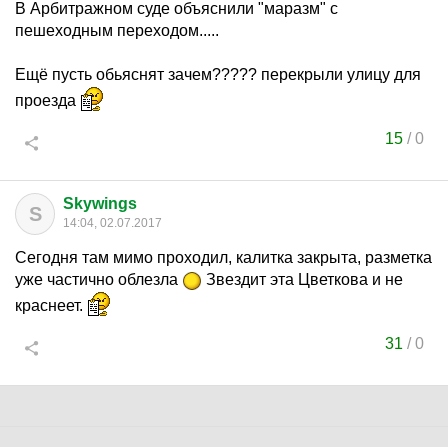
В Арбитражном суде объяснили "маразм" с
пешеходным переходом.....
Ещё пусть обьяснят зачем????? перекрыли улицу для
проезда
15
/
0
Skywings
S
14:04, 02.07.2017
Сегодня там мимо проходил, калитка закрыта, разметка
уже частично облезла
Звездит эта Цветкова и не
краснеет.
31
/
0