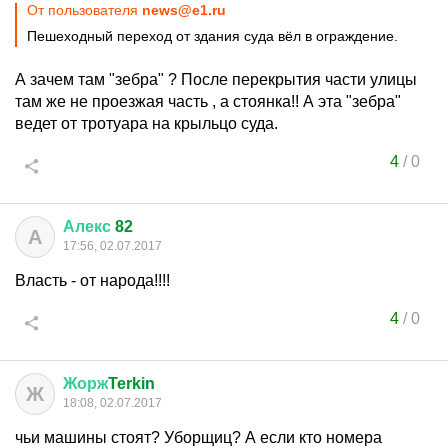
От пользователя
news@e1.ru
Пешеходный переход от здания суда вёл в ограждение.
А зачем там "зебра" ? После перекрытия части улицы
там же не проезжая часть , а стоянка!! А эта "зебра"
ведет от тротуара на крыльцо суда.
4
/
0
Алекс
82
А
17:56, 02.07.2017
Власть - от народа!!!!
4
/
0
Жорж
Terkin
Ж
18:08, 02.07.2017
чьи машины стоят? Уборщиц? А если кто номера