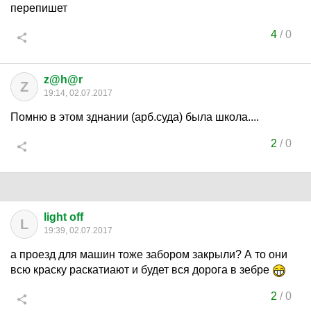
перепишет
4
/
0
z@h@r
Z
19:14, 02.07.2017
Помню в этом зднании (арб.суда) была школа....
2
/
0
light off
L
19:39, 02.07.2017
а проезд для машин тоже забором закрыли? А то они
всю краску раскатиают и будет вся дорога в зебре
2
/
0