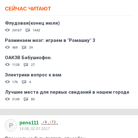
СЕЙЧАС ЧИТАЮТ
Флудовая(конец июля)
24167
1642
Разминаем мозг: играем в "Ромашку" 3
469
39
ОАКЗВ Бабушкофон.
1128
27
Электрики вопрос к вам
176
4
Лучшие места для первых свиданий в нашем городе
3149
80
pens111
P
14:08, 02.07.2017