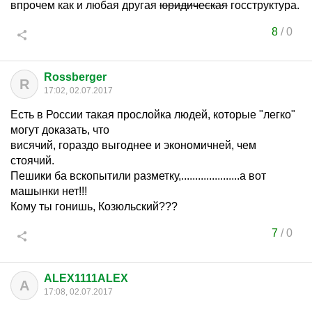
впрочем как и любая другая
юридическая
госструктура.
8
/
0
Rossberger
R
17:02, 02.07.2017
Есть в России такая прослойка людей, которые "легко"
могут доказать, что
висячий, гораздо выгоднее и экономичней, чем
стоячий.
Пешики ба вскопытили разметку,.....................а вот
машынки нет!!!
Кому ты гонишь, Козюльский???
7
/
0
ALEX1111ALEX
A
17:08, 02.07.2017