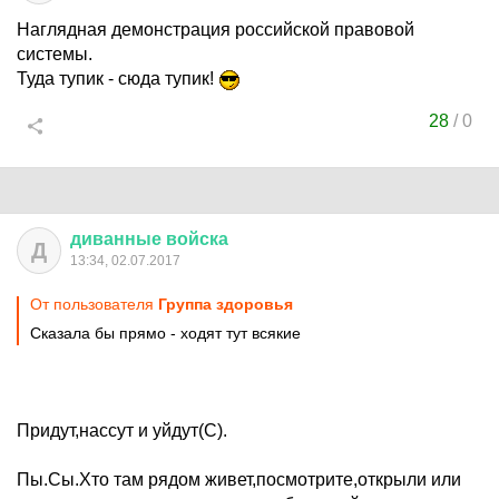
Наглядная демонстрация российской правовой
системы.
Туда тупик - сюда тупик!
28
/
0
диванные
войска
Д
13:34, 02.07.2017
От пользователя
Группа здоровья
Сказала бы прямо - ходят тут всякие
Придут,нассут и уйдут(С).
Пы.Сы.Хто там рядом живет,посмотрите,открыли или