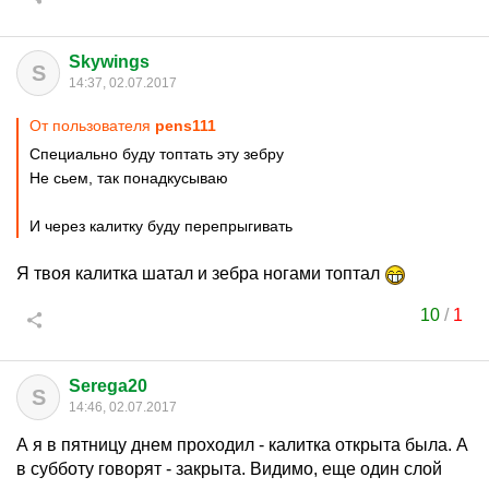
Skywings
S
14:37, 02.07.2017
От пользователя
pens111
Специально буду топтать эту зебру
Не сьем, так понадкусываю
И через калитку буду перепрыгивать
Я твоя калитка шатал и зебра ногами топтал
10
/
1
Serega20
S
14:46, 02.07.2017
А я в пятницу днем проходил - калитка открыта была. А
в субботу говорят - закрыта. Видимо, еще один слой