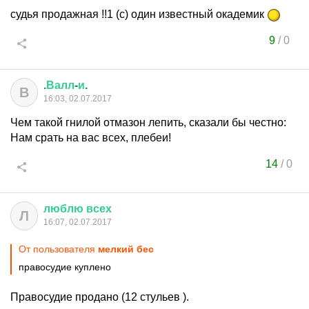
судья продажная !!1 (с) один известный окадемик
9
/
0
.
Валл
-
и
.
В
16:03, 02.07.2017
Чем такой гнилой отмазон лепить, сказали бы честно:
Нам срать на вас всех, плебеи!
14
/
0
люблю
всех
Л
16:07, 02.07.2017
От пользователя
мелкий бес
правосудие куплено
Правосудие продано (12 стульев ).