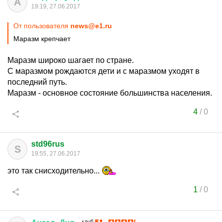
A
19:19, 27.06.2017
От пользователя
news@e1.ru
Маразм крепчает
Маразм широко шагает по стране.
С маразмом рождаются дети и с маразмом уходят в
последний путь.
Маразм - основное состояние большинства населения.
4
/
0
std96rus
S
19:55, 27.06.2017
это так снисходительно...
1
/
0