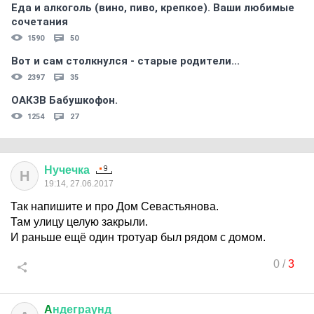
Еда и алкоголь (вино, пиво, крепкое). Ваши любимые
сочетания
1590
50
Вот и сам столкнулся - старые родители...
2397
35
ОАКЗВ Бабушкофон.
1254
27
Нучечка
Н
19:14, 27.06.2017
Так напишите и про Дом Севастьянова.
Там улицу целую закрыли.
И раньше ещё один тротуар был рядом с домом.
0
/
3
A
ндеграунд