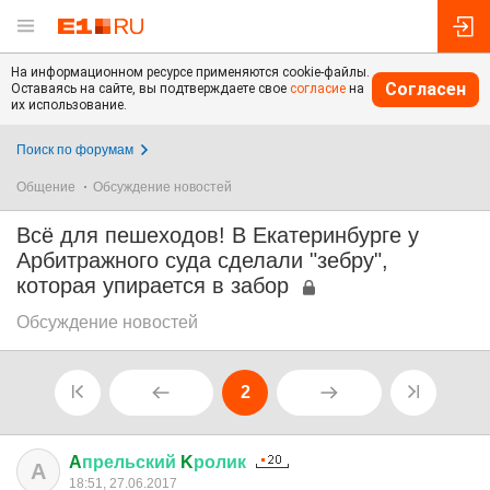
На информационном ресурсе применяются cookie-файлы.
Согласен
Оставаясь на сайте, вы подтверждаете свое
согласие
на
их использование.
Поиск по форумам
Общение
Обсуждение новостей
Всё для пешеходов! В Екатеринбурге у
Арбитражного суда сделали "зебру",
которая упирается в забор
Обсуждение новостей
2
A
прельский
K
ролик
A
18:51, 27.06.2017