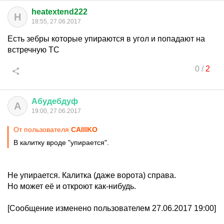
heatextend222
H
18:55, 27.06.2017
Есть зебры которые упираются в угол и попадают на
встречную ТС
0
/
2
Абудебдуф
А
19:00, 27.06.2017
От пользователя
CAIIIKO
В калитку вроде "упирается".
Не упирается. Калитка (даже ворота) справа.
Но может её и откроют как-нибудь.
[Сообщение изменено пользователем 27.06.2017 19:00]