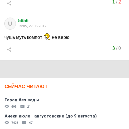
1
/
2
5656
U
19:05, 27.06.2017
чушь муть компот
не верю.
3
/
0
СЕЙЧАС ЧИТАЮТ
Город без воды
693
21
Анеки июле - августовские (до 9 августа)
7428
47