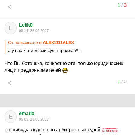
1
/
3
Lelik0
L
08:14, 28.06.2017
От пользователя
ALEX1111ALEX
а у нас и эти мрази судят граждан!!!!
Что Вы батенька, конкретно эти- только юридических
лиц и предпринимателей
1
/
0
emarix
E
09:09, 28.06.2017
кто нибудь в курсе про арбитражных
судей
,