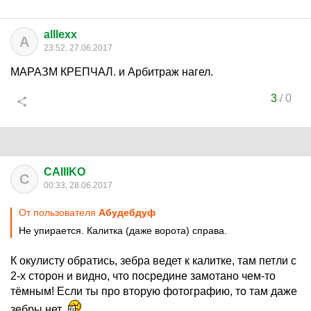
alllexx
A
23:52, 27.06.2017
МАРАЗМ КРЕПЧАЛ. и Арбитраж нагел.
3
/
0
CAIIIKO
C
00:33, 28.06.2017
От пользователя
Абудебдуф
Не упирается. Калитка (даже ворота) справа.
К окулисту обратись, зебра ведет к калитке, там петли с
2-х сторон и видно, что посредине замотано чем-то
тёмным! Если ты про вторую фотографию, то там даже
зебры нет.