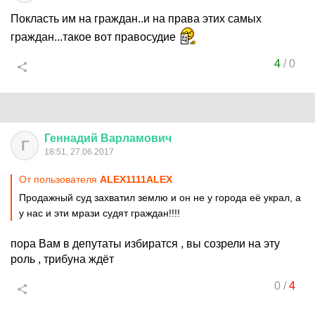
Покласть им на граждан..и на права этих самых
граждан...такое вот правосудие
4
/
0
Геннадий
Варламович
Г
18:51, 27.06.2017
От пользователя
ALEX1111ALEX
Продажный суд захватил землю и он не у города её украл, а
у нас и эти мрази судят граждан!!!!
пора Вам в депутаты избиратся , вы созрели на эту
роль , трибуна ждёт
0
/
4