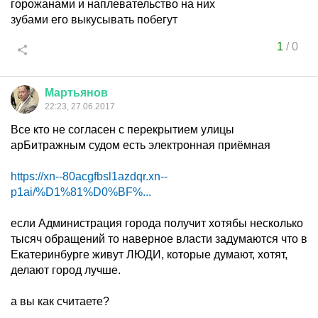
горожанами и наплевательство на них
зубами его выкусывать побегут
1
/
0
Мартьянов
22:23, 27.06.2017
Все кто не согласен с перекрытием улицы
арБитражным судом есть электронная приёмная
https://xn--80acgfbsl1azdqr.xn--
p1ai/%D1%81%D0%BF%...
если Администрация города получит хотябы несколько
тысяч обращений то наверное власти задумаются что в
Екатеринбурге живут ЛЮДИ, которые думают, хотят,
делают город лучше.
а вы как считаете?