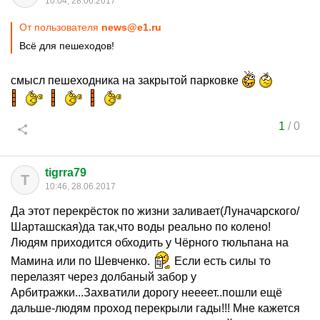
10:04, 28.06.2017
От пользователя
news@e1.ru
Всё для пешеходов!
смысл пешеходника на закрытой парковке
1
/
0
tigrra79
T
10:46, 28.06.2017
Да этот перекрёсток по жизни заливает(Луначарского/
Шарташская)да так,что воды реально по колено!
Людям приходится обходить у Чёрного тюльпана на
Мамина или по Шевченко.
Если есть силы то
перелазят через долбаный забор у
Арбитражки...Захватили дорогу неееет..пошли ещё
дальше-людям проход перекрыли гады!!! Мне кажется