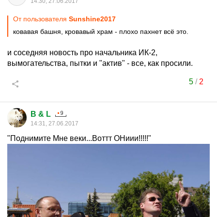
14:30, 27.06.2017
От пользователя
Sunshine2017
ковавая башня, кровавый храм - плохо пахнет всё это.
и соседняя новость про начальника ИК-2,
вымогательства, пытки и "актив" - все, как просили.
5
/
2
B & L
14:31, 27.06.2017
"Поднимите Мне веки...Воттт ОНиии!!!!!"