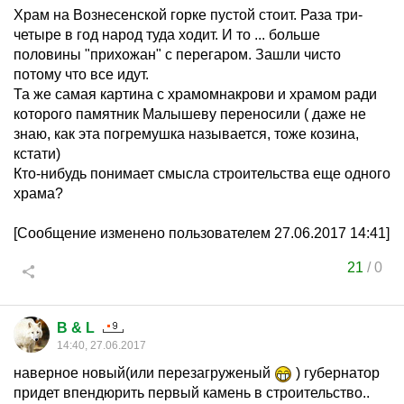
Храм на Вознесенской горке пустой стоит. Раза три-
четыре в год народ туда ходит. И то ... больше
половины "прихожан" с перегаром. Зашли чисто
потому что все идут.
Та же самая картина с храмомнакрови и храмом ради
которого памятник Малышеву переносили ( даже не
знаю, как эта погремушка называется, тоже козина,
кстати)
Кто-нибудь понимает смысла строительства еще одного
храма?
[Сообщение изменено пользователем 27.06.2017 14:41]
21
/
0
B & L
14:40, 27.06.2017
наверное новый(или перезагруженый
) губернатор
придет впендюрить первый камень в строительство..