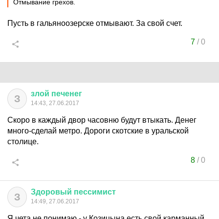
Отмывание грехов.
Пусть в гальяноозерске отмывают. За свой счет.
7
/
0
злой
печенег
З
14:43, 27.06.2017
Скоро в каждый двор часовню будут втыкать. Денег
много-сделай метро. Дороги скотские в уральской
столице.
8
/
0
Здоровый
пессимист
З
14:49, 27.06.2017
Я чета не понимаю - у Козицына есть свой карманный