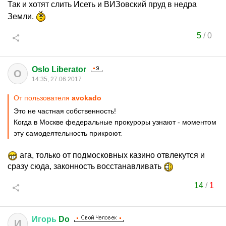
Так и хотят слить Исеть и ВИЗовский пруд в недра
Земли.
5
/
0
Oslo Liberator
O
14:35, 27.06.2017
От пользователя
avokado
Это не частная собственность!
Когда в Москве федеральные прокуроры узнают - моментом
эту самодеятельность прикроют.
ага, только от подмосковных казино отвлекутся и
сразу сюда, законность восстанавливать
14
/
1
Игорь
Do
И