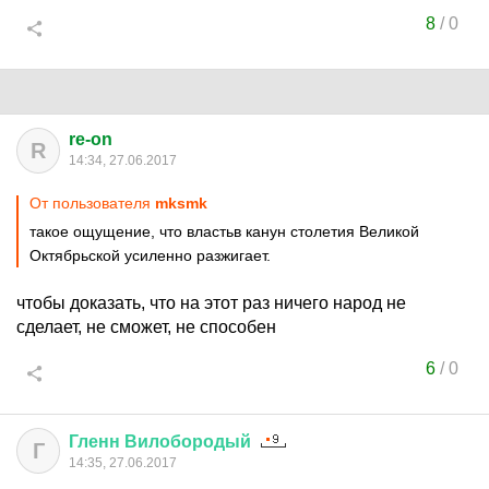
8
/
0
re-on
R
14:34, 27.06.2017
От пользователя
mksmk
такое ощущение, что властьв канун столетия Великой
Октябрьской усиленно разжигает.
чтобы доказать, что на этот раз ничего народ не
сделает, не сможет, не способен
6
/
0
Гленн
Вилобородый
Г
14:35, 27.06.2017