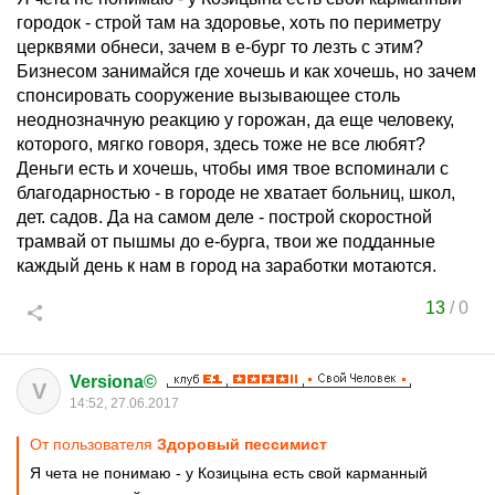
городок - строй там на здоровье, хоть по периметру
церквями обнеси, зачем в е-бург то лезть с этим?
Бизнесом занимайся где хочешь и как хочешь, но зачем
спонсировать сооружение вызывающее столь
неоднозначную реакцию у горожан, да еще человеку,
которого, мягко говоря, здесь тоже не все любят?
Деньги есть и хочешь, чтобы имя твое вспоминали с
благодарностью - в городе не хватает больниц, школ,
дет. садов. Да на самом деле - построй скоростной
трамвай от пышмы до е-бурга, твои же подданные
каждый день к нам в город на заработки мотаются.
13
/
0
Versiona©
V
14:52, 27.06.2017
От пользователя
Здоровый пессимист
Я чета не понимаю - у Козицына есть свой карманный