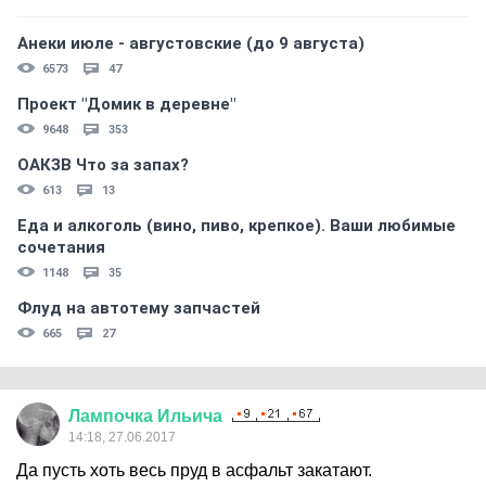
Анеки июле - августовские (до 9 августа)
6573
47
Проект "Домик в деревне"
9648
353
ОАКЗВ Что за запах?
613
13
Еда и алкоголь (вино, пиво, крепкое). Ваши любимые
сочетания
1148
35
Флуд на автотему запчастей
665
27
Лампочка
Ильича
14:18, 27.06.2017
Да пусть хоть весь пруд в асфальт закатают.