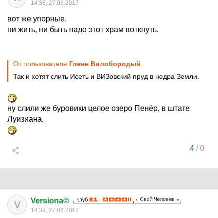
14:38, 27.06.2017
вот же упорные.
ни жить, ни быть надо этот храм воткнуть.
От пользователя
Гленн Вилобородый
Так и хотят слить Исеть и ВИЗовский пруд в недра Земли.
ну слили же буровики целое озеро Пенёр, в штате
Луизиана.
4
/
0
Versiona©
V
14:39, 27.06.2017