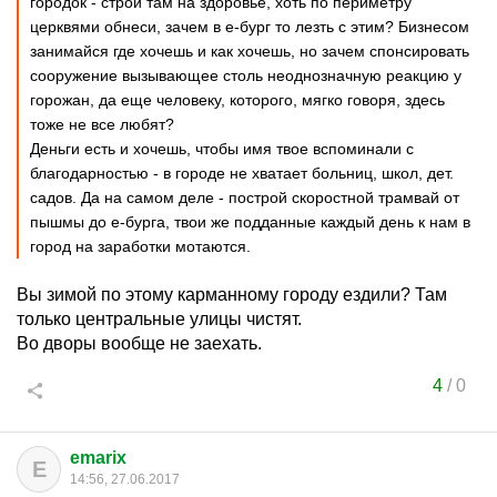
городок - строй там на здоровье, хоть по периметру
церквями обнеси, зачем в е-бург то лезть с этим? Бизнесом
занимайся где хочешь и как хочешь, но зачем спонсировать
сооружение вызывающее столь неоднозначную реакцию у
горожан, да еще человеку, которого, мягко говоря, здесь
тоже не все любят?
Деньги есть и хочешь, чтобы имя твое вспоминали с
благодарностью - в городе не хватает больниц, школ, дет.
садов. Да на самом деле - построй скоростной трамвай от
пышмы до е-бурга, твои же подданные каждый день к нам в
город на заработки мотаются.
Вы зимой по этому карманному городу ездили? Там
только центральные улицы чистят.
Во дворы вообще не заехать.
4
/
0
emarix
E
14:56, 27.06.2017