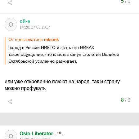
5
/
0
ой
-
е
О
14:28, 27.06.2017
От пользователя
mksmk
народ в России НИКТО и звать его НИКАК
такое ощущение, что властьв канун столетия Великой
Октябрьской усиленно разжигает.
или уже откровенно плюют на народ, так и страну
можно профукать
8
/
0
Oslo Liberator
O