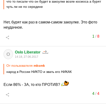
что то писали что он будет в закоулке возле космоса а бурят
чуть ли не по середине
Нет, бурят как раз в самом-самом закоулке. Это фото
неудачное.
1
/
8
Oslo Liberator
O
14:18, 27.06.2017
От пользователя
mksmk
народ в России НИКТО и звать его НИКАК
Если 86% - ЗА, то кто ПРОТИВ?
4
/
4