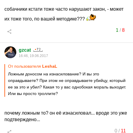
собачники кстати тоже часто нарушают закон, - может
их тоже того, по вашей методике???
1
/
8
gzcat
16:46, 19.06.2017
От пользователя
LeshaL
Ложным доносом на изнасилование? И вы это
оправдываете? При этом не оправдываете убийцу, который
ее за это и убил? Какая то у вас однобокая мораль выходит.
Или вы просто троллите?
почему ложным то? он её изнасиловал... вроде это уже
подтверждено...
0
/
11