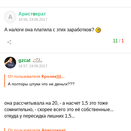
Арист
o
крат
А
16:56, 19.06.2017
А налоги она платила с этих заработков?
11
/
1
gzcat
16:57, 19.06.2017
От пользователя
Кролик)))...
А полторы штуки что не деньги???
она рассчитывала на 20, - а насчет 1,5 это тоже
сомнительно, - скорее всего это её собственные...
откуда у пересидка лишних 1,5...
От пользователя
Аристoкрат