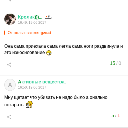
Кролик
)))...
16:49, 19.06.2017
От пользователя
gzcat
Она сама приехала сама легла сама ноги раздвинула и
это износилование
15
/
0
A
ктивные
вещества
.
A
16:50, 19.06.2017
Мну щетает что убивать не надо было а онально
покарать.
5
/
1