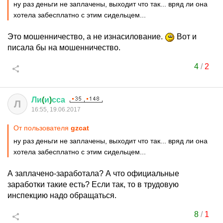
ну раз деньги не заплачены, выходит что так... вряд ли она
хотела забесплатно с этим сидельцем...
Это мошенничество, а не изнасилование.
Вот и
писала бы на мошенничество.
4
/
2
Ли
(
и
)
сса
Л
16:55, 19.06.2017
От пользователя
gzcat
ну раз деньги не заплачены, выходит что так... вряд ли она
хотела забесплатно с этим сидельцем...
А заплачено-заработала? А что официальные
заработки такие есть? Если так, то в трудовую
инспекцию надо обращаться.
8
/
1