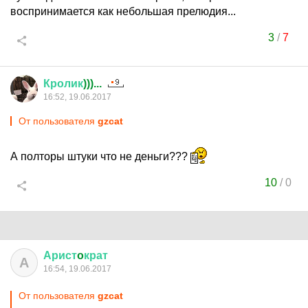
воспринимается как небольшая прелюдия...
3
/
7
Кролик
)))...
16:52, 19.06.2017
От пользователя
gzcat
А полторы штуки что не деньги???
10
/
0
Арист
o
крат
А
16:54, 19.06.2017
От пользователя
gzcat