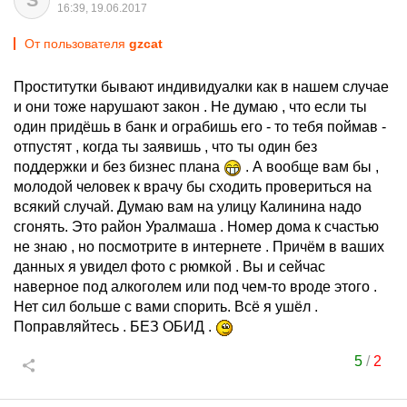
S
16:39, 19.06.2017
От пользователя
gzcat
Проститутки бывают индивидуалки как в нашем случае
и они тоже нарушают закон . Не думаю , что если ты
один придёшь в банк и ограбишь его - то тебя поймав -
отпустят , когда ты заявишь , что ты один без
поддержки и без бизнес плана
. А вообще вам бы ,
молодой человек к врачу бы сходить провериться на
всякий случай. Думаю вам на улицу Калинина надо
сгонять. Это район Уралмаша . Номер дома к счастью
не знаю , но посмотрите в интернете . Причём в ваших
данных я увидел фото с рюмкой . Вы и сейчас
наверное под алкоголем или под чем-то вроде этого .
Нет сил больше с вами спорить. Всё я ушёл .
Поправляйтесь . БЕЗ ОБИД .
5
/
2