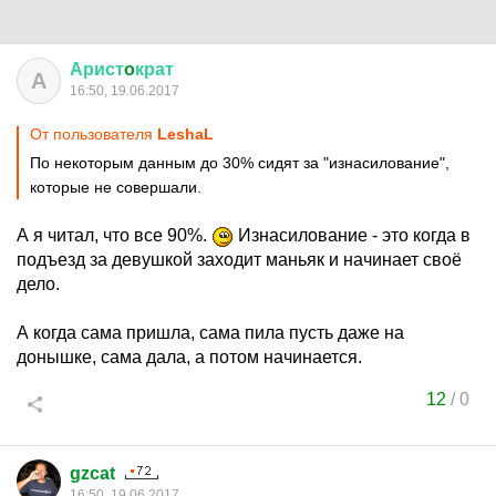
Арист
o
крат
А
16:50, 19.06.2017
От пользователя
LeshaL
По некоторым данным до 30% сидят за "изнасилование",
которые не совершали.
А я читал, что все 90%.
Изнасилование - это когда в
подъезд за девушкой заходит маньяк и начинает своё
дело.
А когда сама пришла, сама пила пусть даже на
донышке, сама дала, а потом начинается.
12
/
0
gzcat
16:50, 19.06.2017