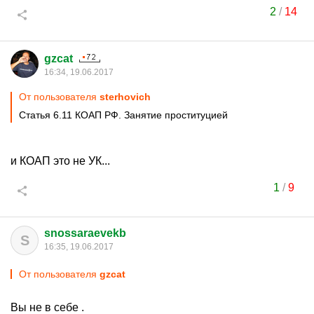
2
/
14
gzcat
16:34, 19.06.2017
От пользователя
sterhovich
Статья 6.11 КОАП РФ. Занятие проституцией
и КОАП это не УК...
1
/
9
snossaraevekb
S
16:35, 19.06.2017
От пользователя
gzcat
Вы не в себе .