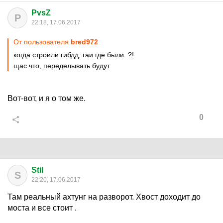
PvsZ
P
22:18, 17.06.2017
От пользователя
bred972
когда строили гибдд, гаи где были..?!
щас что, переделывать будут
Вот-вот, и я о том же.
0
Stil
S
22:20, 17.06.2017
Там реальный ахтунг на разворот. Хвост доходит до
моста и все стоит .