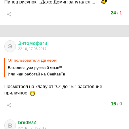
Пипец рисунок....Даже Демин запутался....
24
/
1
Энтомофаги
Э
22:10, 17.06.2017
От пользователя
Димеон
Баталова,учи русский язык!!!
Или иди работай на СевКавТв
Посмотрел на клаву от "О" до "Ы" расстояние
приличное.
16
/
0
bred972
B
22:16, 17.06.2017