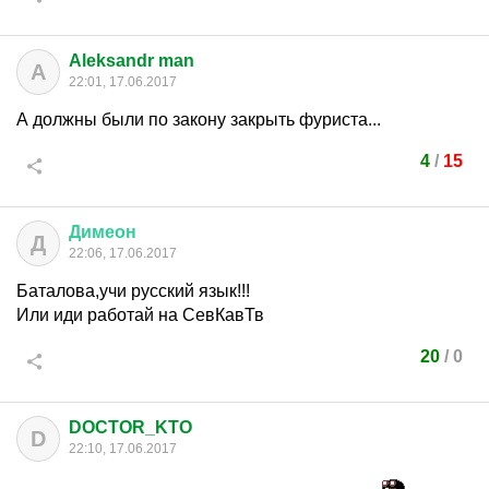
Aleksandr man
A
22:01, 17.06.2017
А должны были по закону закрыть фуриста...
4
/
15
Димеон
Д
22:06, 17.06.2017
Баталова,учи русский язык!!!
Или иди работай на СевКавТв
20
/
0
DOCTOR_KTO
D
22:10, 17.06.2017