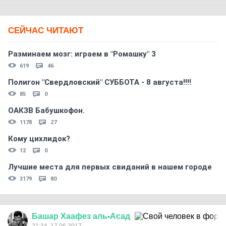
СЕЙЧАС ЧИТАЮТ
Разминаем мозг: играем в "Ромашку" 3
619
46
Полигон "Свердловский" СУББОТА - 8 августа!!!!
85
0
ОАКЗВ Бабушкофон.
1178
27
Кому цихлидок?
12
0
Лучшие места для первых свиданий в нашем городе
3179
80
Башар
Хаафез
аль
-
Асад