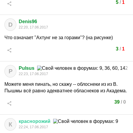
5
/
1
Denis96
D
22:20, 17.06.2017
Что означает "Ахтунг не за горами"? (на рисунке)
3
/
1
Pulsus
P
22:23, 17.06.2017
Можете меня пинать, но скажу -- облоснеки из из В.
Пышмы всё равно адекватнее обласнеков из Академа.
39
/
0
краснорожий
К
22:24, 17.06.2017