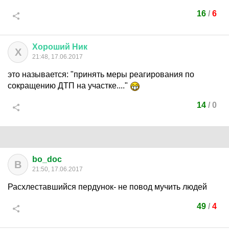
16
/
6
Хороший
Ник
Х
21:48, 17.06.2017
это называется: "принять меры реагирования по
сокращению ДТП на участке...."
14
/
0
bo_doc
B
21:50, 17.06.2017
Расхлеставшийся пердунок- не повод мучить людей
49
/
4