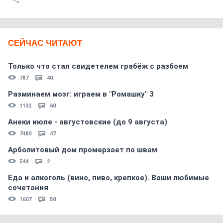
СЕЙЧАС ЧИТАЮТ
Только что стал свидетелем грабёж с разбоем
787
40
Разминаем мозг: играем в "Ромашку" 3
1132
60
Анеки июле - августовские (до 9 августа)
7480
47
Арболитовый дом промерзает по швам
544
2
Еда и алкоголь (вино, пиво, крепкое). Ваши любимые
сочетания
1607
50