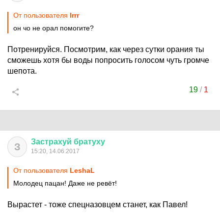
От пользователя
lrrr
он чо не орал помогите?
Потренируйся. Посмотрим, как через сутки орания ты
сможешь хотя бы воды попросить голосом чуть громче
шепота.
19
/
1
Застрахуй
братуху
З
15:20, 14.06.2017
От пользователя
LeshaL
Молодец пацан! Даже не ревёт!
Вырастет - тоже спецназовцем станет, как Павел!