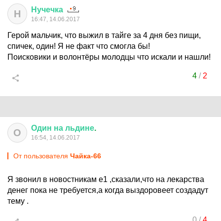
Нучечка
Н
16:47, 14.06.2017
Герой мальчик, что выжил в тайге за 4 дня без пищи,
спичек, один! Я не факт что смогла бы!
Поисковики и волонтёры молодцы что искали и нашли!
4
/
2
Один
на
льдине
.
О
16:54, 14.06.2017
От пользователя
Чайка-66
Я звонил в новостникам е1 ,сказали,что на лекарства
денег пока не требуется,а когда выздоровеет создадут
тему .
0
/
4