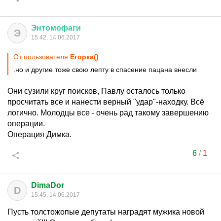
Энтомофаги
Э
15:42, 14.06.2017
От пользователя
Егорка()
.но и другие тоже свою лепту в спасение пацана внесли
Они сузили круг поисков, Павлу осталось только
просчитать все и нанести верный "удар"-находку. Всё
логично. Молодцы все - очень рад такому завершению
операции.
Операция Димка.
6
/
1
DimaDor
D
15:45, 14.06.2017
Пусть толстожопые депутаты наградят мужика новой