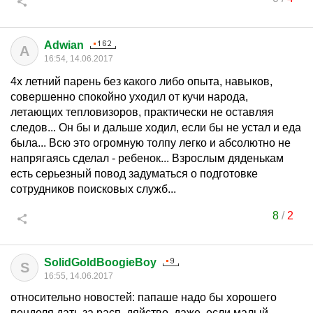
Adwian
A
16:54, 14.06.2017
4х летний парень без какого либо опыта, навыков,
совершенно спокойно уходил от кучи народа,
летающих тепловизоров, практически не оставляя
следов... Он бы и дальше ходил, если бы не устал и еда
была... Всю это огромную толпу легко и абсолютно не
напрягаясь сделал - ребенок... Взрослым дяденькам
есть серьезный повод задуматься о подготовке
сотрудников поисковых служб...
8
/
2
SolidGoldBoogieBoy
S
16:55, 14.06.2017
относительно новостей: папаше надо бы хорошего
пенделя дать за расп..дяйство. даже ,если малый