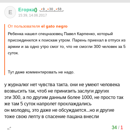
Егорка
()
Е
15:39, 14.06.2017
От пользователя
el gato negro
Ребенка нашел спецназовец Павел Карпенко, который
присоединился к поискам утром. Парень приехал в отпуск из
армии и за одно утро смог то, что не смогли 300 человек за 5
суток.
Тут даже комментировать не надо.
у журналюг нет чувства такта. они не умеют человека
возвысить так, чтоб не принизить заслуги других
эти 300, а по другим данным более 1000, не просто так
же там 5 суток напролет прохлаждались
он молодец, это даже не обсуждается...но и другие
тоже свою лепту в спасение пацана внесли
34
/
1