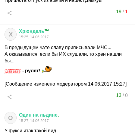
Пришёл в отпуск из армии и нашёл Димку!!!
19
/
1
Хрюндель
™
Х
15:25, 14.06.2017
В предыдущем чате славу приписывали МЧС...
А оказывается, если бы ИХ слушали, то хрен нашли
бы...
- рулят!
[Сообщение изменено модератором 14.06.2017 15:27]
13
/
0
Один
на
льдине
.
О
15:27, 14.06.2017
У фукси итак такой вид.