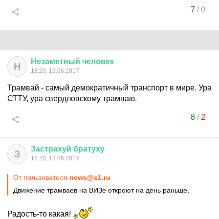
7
/
0
Незаметный
человек
Н
18:20, 13.06.2017
Трамвай - самый демократичный транспорт в мире. Ура
СТТУ, ура свердловскому трамваю.
8
/
2
Застрахуй
братуху
З
18:20, 13.06.2017
От пользователя
news@e1.ru
Движение трамваев на ВИЗе откроют на день раньше,
Радость-то какая!