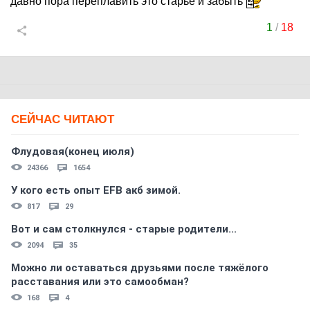
давно пора переплавить это старье и забыть
1
/
18
СЕЙЧАС ЧИТАЮТ
Флудовая(конец июля)
24366
1654
У кого есть опыт EFB акб зимой.
817
29
Вот и сам столкнулся - старые родители...
2094
35
Можно ли оставаться друзьями после тяжёлого
расставания или это самообман?
168
4