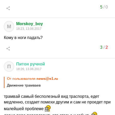
5
/
0
Morskoy_boy
M
18:23, 13.06.2017
Кому в ноги падать?
3
/
2
Питон
ручной
П
18:26, 13.06.2017
От пользователя
news@e1.ru
Движение трамваев
трамвай самый бесполезный вид траспорта, едет
медленно, создает помехи другим и сам не проедет при
малейшей проблеме