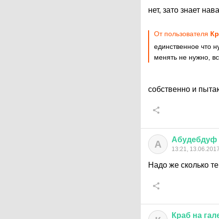
нет, зато знает нав
От пользователя
Кр
единственное что н
менять не нужно, в
собственно и пыта
Абудебдуф
А
13:21, 13.06.201
Надо же сколько те
Краб
на
гал