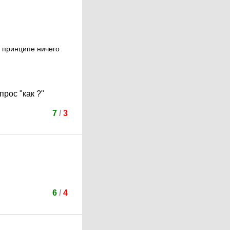
в принципе ничего
рос "как ?"
7
/
3
6
/
4