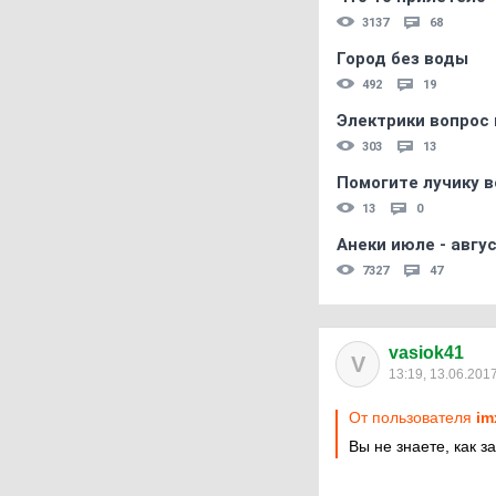
3137
68
Город без воды
492
19
Электрики вопрос 
303
13
Помогите лучику в
13
0
Анеки июле - авгус
7327
47
vasiok41
V
13:19, 13.06.201
От пользователя
im
Вы не знаете, как з