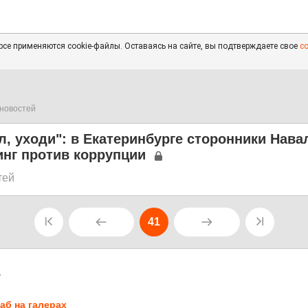
се применяются cookie-файлы. Оставаясь на сайте, вы подтверждаете свое
с
новостей
л, уходи": в Екатеринбурге сторонники Нава
инг против коррупции
тей
41
7
аб на галерах