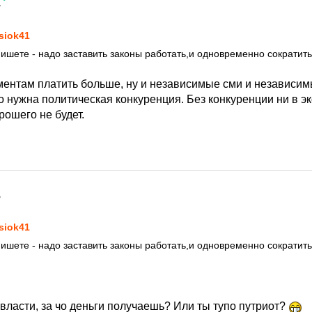
7
siok41
пишете - надо заставить законы работать,и одновременно сократит
ентам платить больше, ну и независимые сми и независим
го нужна политическая конкуренция. Без конкуренции ни в эк
рошего не будет.
7
siok41
пишете - надо заставить законы работать,и одновременно сократит
власти, за чо деньги получаешь? Или ты тупо путриот?