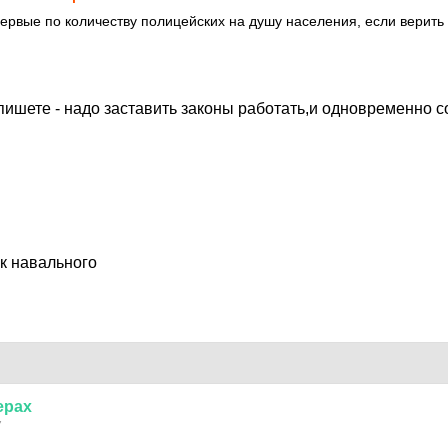
первые по количеству полицейских на душу населения, если верить 
пишете - надо заставить законы работать,и одновременно 
к навального
ерах
7