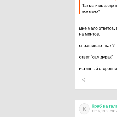
Так мы итак вроде 
все мало?
мне мало ответов. 
на ментов.
спрашиваю - как ?
ответ "сам дурак"
истинный сторонни
Краб
на
гал
К
13:16, 13.06.201