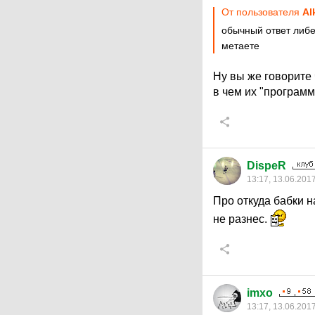
От пользователя
Al
обычный ответ либе
метаете
Ну вы же говорите 
в чем их "програм
DispeR
13:17, 13.06.201
Про откуда бабки н
не разнес.
imxo
13:17, 13.06.201