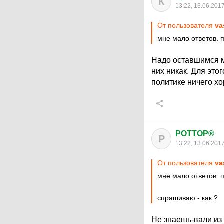
К
13:22, 13.06.201
От пользователя
va
мне мало ответов. 
Надо оставшимся м
них никак. Для это
политике ничего хо
POTTOP®
P
13:22, 13.06.201
От пользователя
va
мне мало ответов. 
спрашиваю - как ?
Не знаешь-вали из 