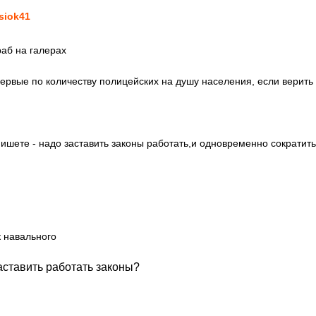
siok41
раб на галерах
первые по количеству полицейских на душу населения, если верить 
пишете - надо заставить законы работать,и одновременно сократит
 навального
заставить работать законы?