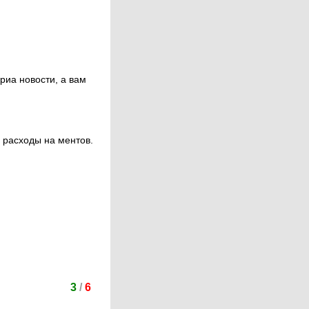
риа новости, а вам
ь расходы на ментов.
3
/
6