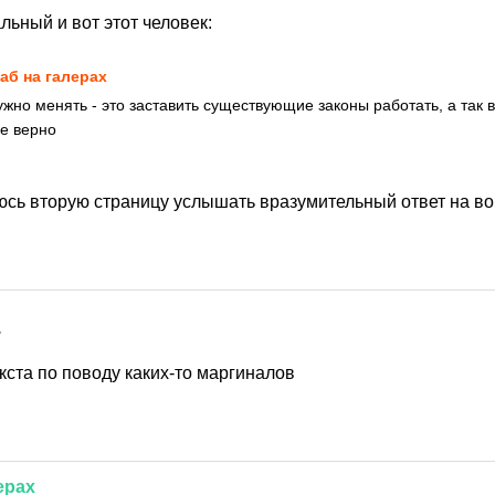
альный и вот этот человек:
аб на галерах
ужно менять - это заставить существующие законы работать, а так 
се верно
юсь вторую страницу услышать вразумительный ответ на воп
7
кста по поводу каких-то маргиналов
ерах