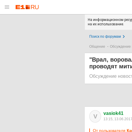
На информационном ресур
на их использование.
Поиск по форумам
Общение
Обсуждение 
"Врал, ворова
проводят мит
Обсуждение новос
vasiok41
V
13:15, 13.06.201
От пользователя
Кр