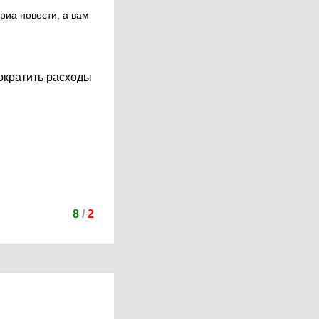
риа новости, а вам
сократить расходы
8
/
2