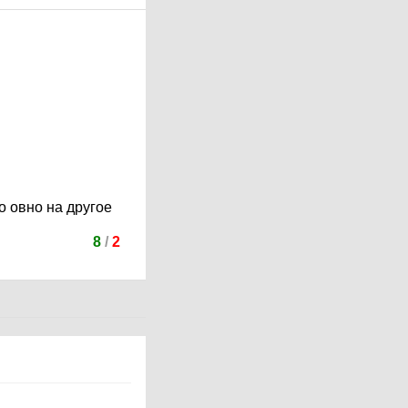
о овно на другое
8
/
2