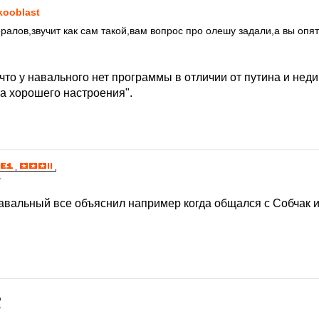
kooblast
ралов,звучит как сам такой,вам вопрос про олешу задали,а вы опя
что у навального нет программы в отличии от путина и неди
ма хорошего настроения".
7
авальный все объяснил например когда общался с Собчак и
7