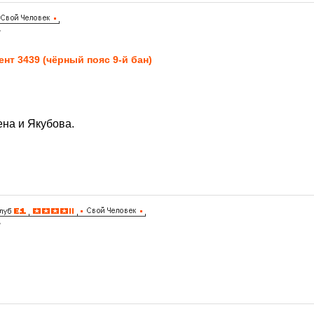
7
ент 3439 (чёрный пояс 9-й бан)
ена и Якубова.
7