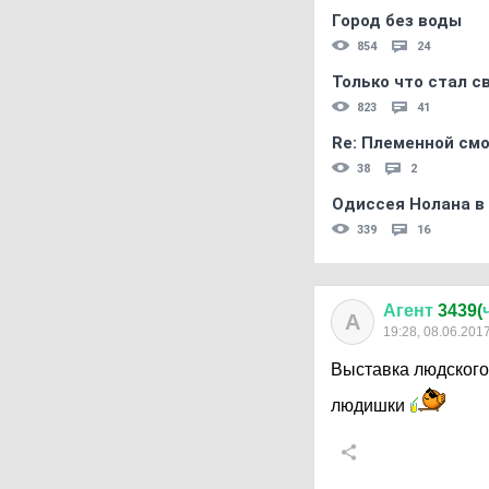
Город без воды
854
24
Только что стал с
823
41
Re: Племеннoй см
38
2
Одиссея Нолана в
339
16
Агент
3439(
А
19:28, 08.06.201
Выставка людского
людишки