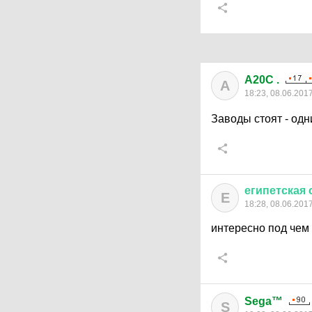
A20C .
A
18:23, 08.06.201
Заводы стоят - од
египетская
Е
18:28, 08.06.201
интересно под чем
Sega™
S