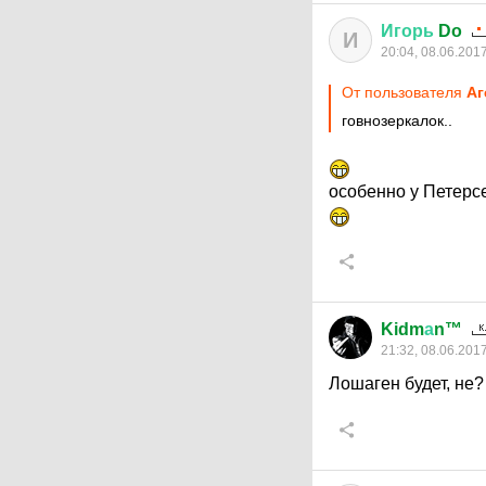
Игорь
Do
И
20:04, 08.06.201
От пользователя
Аг
говнозеркалок..
особенно у Петерс
Kidm
а
n™
21:32, 08.06.201
Лошаген будет, не?