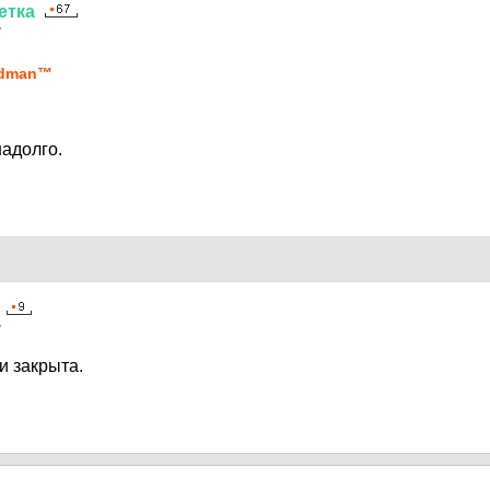
етка
7
idmаn™
надолго.
7
и закрыта.