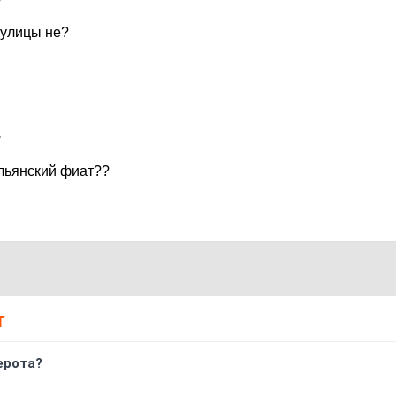
7
 улицы не?
7
альянский фиат??
Т
ерота?