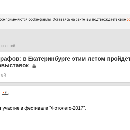
се применяются cookie-файлы. Оставаясь на сайте, вы подтверждаете свое
с
новостей
рафов: в Екатеринбурге этим летом пройдё
овыставок
тей
7
 участие в фестивале "Фотолето-2017".