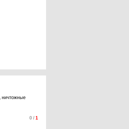
, ничтожные
0
/
1