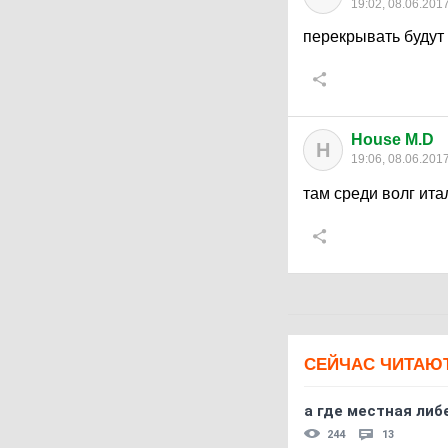
19:02, 08.06.201
перекрывать будут
House M.D
H
19:06, 08.06.201
там среди волг ит
СЕЙЧАС ЧИТАЮ
а где местная либ
244
13