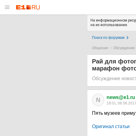
На информационном ресур
на их использование.
Поиск по форумам
Общение
Обсуждение 
Рай для фотог
марафон фот
Обсуждение новос
news@e1.ru
N
18:01, 08.06.201
Пять музеев примут
Оригинал статьи