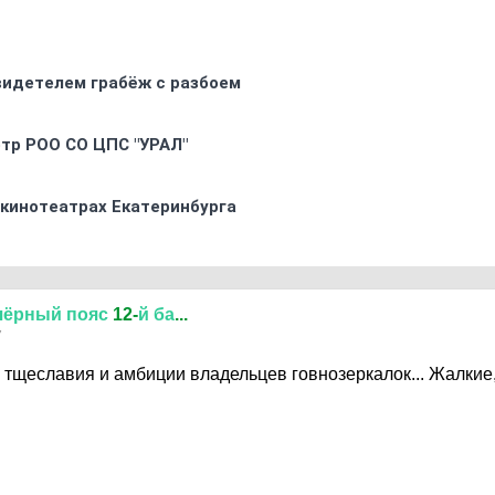
видетелем грабёж с разбоем
oтр РOO CO ЦПС "УРАЛ"
 кинотеатрах Екатеринбурга
чёрный
пояс
12-
й
ба
...
7
 тщеславия и амбиции владельцев говнозеркалок... Жалкие