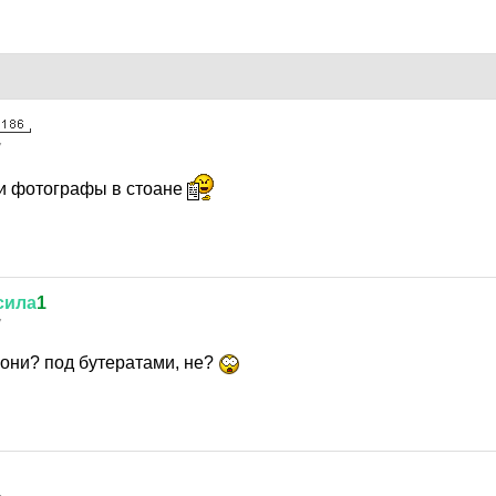
7
ни фотографы в стоане
сила
1
7
 они? под бутератами, не?