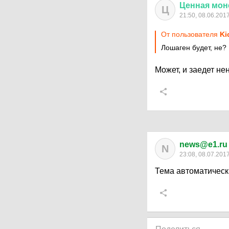
Ценная
мон
Ц
21:50, 08.06.201
От пользователя
K
Лошаген будет, не?
Может, и заедет не
news@e1.ru
N
23:08, 08.07.201
Тема автоматическ