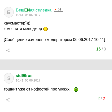
Беш
EN
ая
селедка
Б
10:41, 06.06.2017
хаусмастер))))
комюнити менеджер
[Сообщение изменено модератором 06.06.2017 10:41]
16
/
0
std96rus
S
10:41, 06.06.2017
тошнит уже от нофостей про ук/жкх...
2
/
2