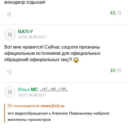
мэнэджэр отдыхает
43
/
0
NATI-Y
N
10:34, 06.06.2017
Вот мне нравится! Сейчас соцсети признаны
официальным источником для официальных
обращений официальных лиц?!
10
/
0
Илья
MC
И
10:37, 06.06.2017
От пользователя
news@e1.ru
его видеообращения к Алексею Навальному набрали
миллионы просмотров