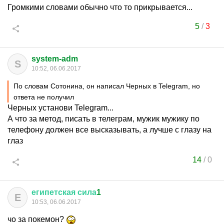
Громкими словами обычно что то прикрывается...
5
/
3
system-adm
S
10:52, 06.06.2017
По словам Сотонина, он написал Черных в Telegram, но
ответа не получил
Черных установи Telegram...
А что за метод, писать в телеграм, мужик мужику по
телефону должен все высказывать, а лучше с глазу на
глаз
14
/
0
египетская
сила
1
Е
10:53, 06.06.2017
чо за покемон?