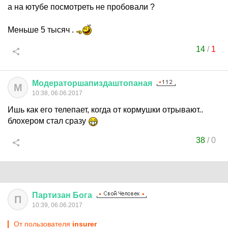
а на ютубе посмотреть не пробовали ?
Меньше 5 тысяч .
14
/
1
Модераторшапиздаштопаная
М
10:38, 06.06.2017
Ишь как его телепает, когда от кормушки отрывают..
блохером стал сразу
38
/
0
Партизан
Бога
П
10:39, 06.06.2017
От пользователя
insurer