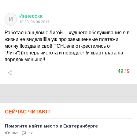
Иннесска
И
10:33, 06.06.2017
Работал наш дом с Лигой.....худшего обслуживания я в
жизни не видела!!!!а уж про завышенные платежи
молчу!!!создали своё ТСН.,еле открестились от
"Лиги")))теперь чистота и порядок+!!и квартплата на
порядок меньше!!
49
/
9
СЕЙЧАС ЧИТАЮТ
Помогите найти место в Екатеринбурге
369
12