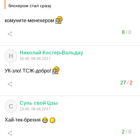
блохером стал сразу
комуните-менехером
8
/
0
Николай
Костер
-
Вальдау
Н
10:40, 06.06.2017
УК-зло! ТСЖ-добро!
27
/
2
Сунь
свой
Цзы
С
10:40, 06.06.2017
Хай-тек-брехня
2
/
0