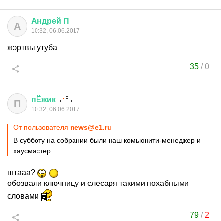
Андрей
П
А
10:32, 06.06.2017
жэртвы утуба
35
/
0
пЁжик
П
10:32, 06.06.2017
От пользователя
news@e1.ru
В субботу на собрании были наш комьюнити-менеджер и
хаусмастер
штааа?
обозвали ключницу и слесаря такими похабными
словами
79
/
2