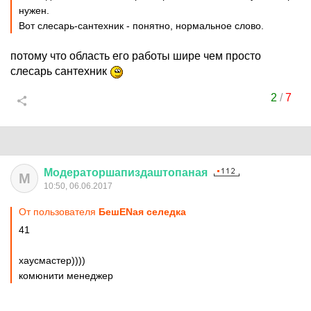
нужен.
Вот слесарь-сантехник - понятно, нормальное слово.
потому что область его работы шире чем просто
слесарь сантехник
2
/
7
Модераторшапиздаштопаная
М
10:50, 06.06.2017
От пользователя
БешENая селедка
41
хаусмастер))))
комюнити менеджер