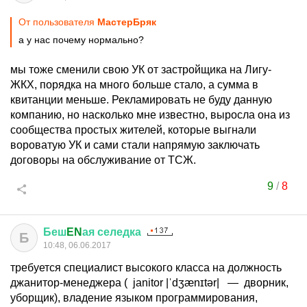
От пользователя
МастерБряк
а у нас почему нормально?
мы тоже сменили свою УК от застройщика на Лигу-
ЖКХ, порядка на много больше стало, а сумма в
квитанции меньше. Рекламировать не буду данную
компанию, но насколько мне известно, выросла она из
сообщества простых жителей, которые выгнали
вороватую УК и сами стали напрямую заключать
договоры на обслуживание от ТСЖ.
9
/
8
Беш
EN
ая
селедка
Б
10:48, 06.06.2017
требуется специалист высокого класса на должность
джанитор-менеджера ( janitor |ˈdʒænɪtər| — дворник,
уборщик), владение языком программирования,