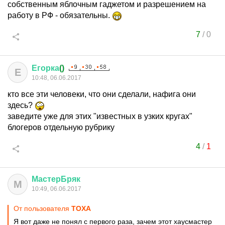
собственным яблочным гаджетом и разрешением на
работу в РФ - обязательны.
7
/
0
Егорка
()
Е
10:48, 06.06.2017
кто все эти человеки, что они сделали, нафига они
здесь?
заведите уже для этих "известных в узких кругах"
блогеров отдельную рубрику
4
/
1
МастерБряк
М
10:49, 06.06.2017
От пользователя
TOXA
Я вот даже не понял с первого раза, зачем этот хаусмастер