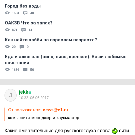
Город без воды
1603
48
ОАКЗВ Что за запах?
871
14
Как найти хобби во взрослом возрасте?
20
0
Еда и алкоголь (вино, пиво, крепкое). Ваши любимые
сочетания
1669
50
jekk
а
J
10:33, 06.06.2017
От пользователя
news@e1.ru
комьюнити-менеджер и хаусмастер
Какие омерзительные для русскогослуха слова
сити-