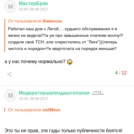
МастерБряк
М
10:44, 06.06.2017
От пользователя
Иннесска
Работал наш дом с Лигой.....худшего обслуживания я в
жизни не видела!!!!а уж про завышенные платежи молчу!!!
создали своё ТСН.,еле открестились от "Лиги")))теперь
чистота и порядок+!!и квартплата на порядок меньше!!
а у нас почему нормально?
4
/
12
Модераторшапиздаштопаная
М
10:44, 06.06.2017
От пользователя
std96rus
Это ты не прав, эти гады только публичности боятся!