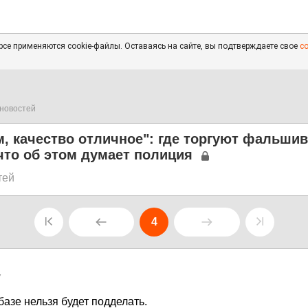
се применяются cookie-файлы. Оставаясь на сайте, вы подтверждаете свое
с
новостей
м, качество отличное": где торгуют фальши
что об этом думает полиция
тей
4
7
азе нельзя будет подделать.