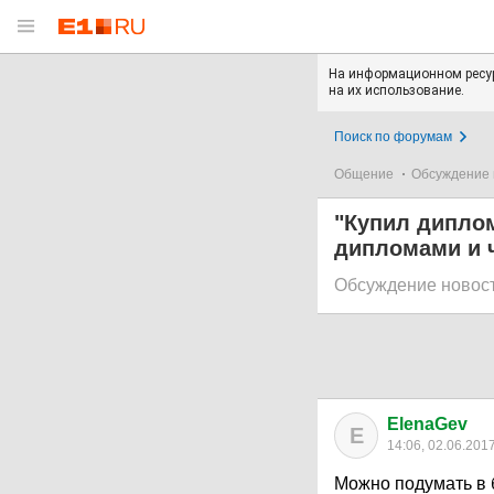
На информационном ресур
на их использование.
Поиск по форумам
Общение
Обсуждение 
"Купил дипло
дипломами и 
Обсуждение новос
ElenaGev
E
14:06, 02.06.201
Можно подумать в б