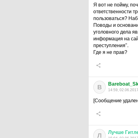
Я вот не пойму, п
ответственности т
пользоваться? Набр
Поводы и основани
уголовного дела я
информация на сай
преступления".
Где я не прав?
Bareboat_Sk
B
14:59, 02.06.201
[Сообщение удален
Лучше
Гитл
Л