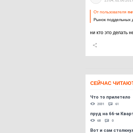
15:04, 02.06.201
От пользователя
ne
Рынок поддельных д
ни кто это делать н
СЕЙЧАС ЧИТАЮ
Что то прилетело
2031
61
пруд на 66-м Квар
68
0
Вот и сам столкнул