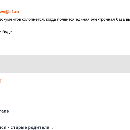
7
ws@e1.ru
окументов схлопнется, когда появится единая электронная база в
е будет
Т
тале
ся - старые родители...