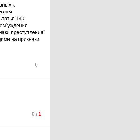
вных к
углом
Статья 140.
возбуждения
наки преступления"
щими на признаки
0
0
/
1