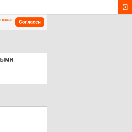
огласие
Согласен
выми