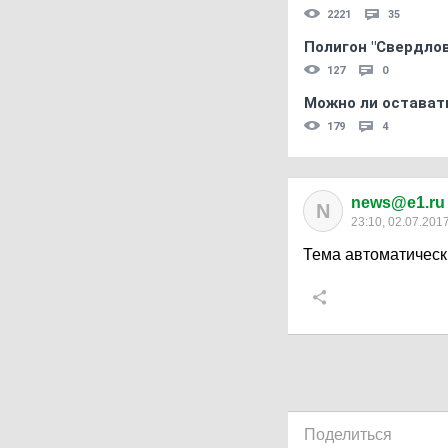
2221
35
Полигон "Свердловс
127
0
Можно ли остават
179
4
news@e1.ru
N
23:10, 02.07.201
Тема автоматическ
Поделиться