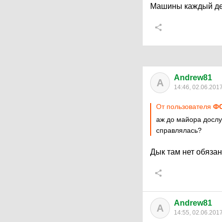
Машины каждый ден
Andrew81
A
14:46, 02.06.201
От пользователя
ФС
аж до майора дослу
справлялась?
Дык там нет обязанн
Andrew81
A
14:55, 02.06.201