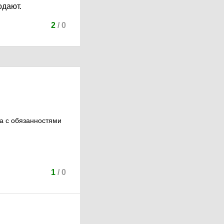
одают.
2
/
0
ка с обязанностями
1
/
0