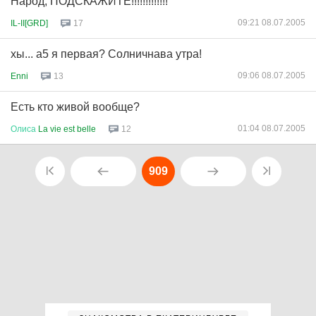
Народ, ПОДСКАЖИТЕ!!!!!!!!!!!!!
09:21 08.07.2005
IL-II[GRD]
17
хы... а5 я первая? Солничнава утра!
09:06 08.07.2005
Enni
13
Есть кто живой вообще?
01:04 08.07.2005
Олиса
La vie est belle
12
909