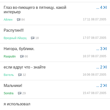
Глаз во-пиющего в пятницу.. какой
...
4
интерьер
17:11 08.07.2005
Айлен
84
Распутин!!!
17:07 08.07.2005
Вредный
Айшуц
18
Нигора, бублики.
...
3
16:37 08.07.2005
Rasputin
66
если вдруг что - знайте
...
2
16:06 08.07.2005
Ватель
32
Мальчики!
...
2
15:47 08.07.2005
Sondra
29
я использовал