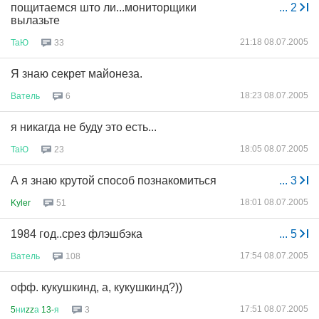
пощитаемся што ли...мониторщики
...
2
вылазьте
21:18 08.07.2005
ТаЮ
33
Я знаю секрет майонеза.
18:23 08.07.2005
Ватель
6
я никагда не буду это есть...
18:05 08.07.2005
ТаЮ
23
А я знаю крутой способ познакомиться
...
3
18:01 08.07.2005
Kyler
51
1984 год..срез флэшбэка
...
5
17:54 08.07.2005
Ватель
108
офф. кукушкинд, а, кукушкинд?))
17:51 08.07.2005
5
ни
zz
а
13-
я
3