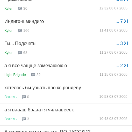
12:32 08.07.2005
Kyler
30
Индиго-шминдиго
...
7
11:41 08.07.2005
Kyler
166
Гы... Подсчеты
...
3
11:27 08.07.2005
Kyler
68
а я все чащще замечаюююю
...
2
11:15 08.07.2005
Light Brig
а
de
32
хотелось бы узнать про кс-рондеву
10:58 08.07.2005
Ватель
0
а я ваааш брааат я чилаавееек
10:48 08.07.2005
Ватель
3
А сможете ли вы сказать ПО-РУССКИ?