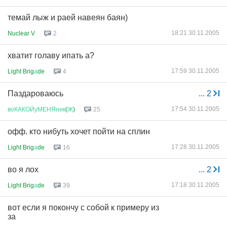
темай лыж и раей навеян баян)
18:21 30.11.2005
Nuclear V
2
хватит голаву ипать а?
17:59 30.11.2005
Light Brig
а
de
4
Паздароваюсь
...
2
17:54 30.11.2005
воКАКОЙуМЕНЯник
(
Ж
)
25
офф. кто нибуть хочет пойти на сплин
17:28 30.11.2005
Light Brig
а
de
16
во я лох
...
2
17:18 30.11.2005
Light Brig
а
de
39
вот если я покончу с собой к примеру из
за