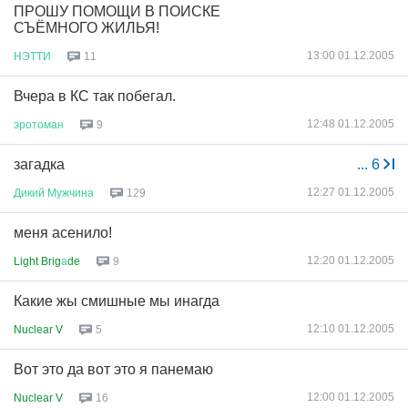
ПРОШУ ПОМОЩИ В ПОИСКЕ
СЪЁМНОГО ЖИЛЬЯ!
13:00 01.12.2005
НЭТТИ
11
Вчера в КС так побегал.
12:48 01.12.2005
эротоман
9
загадка
...
6
12:27 01.12.2005
Дикий
Мужчина
129
меня асенило!
12:20 01.12.2005
Light Brig
а
de
9
Какие жы смишные мы инагда
12:10 01.12.2005
Nuclear V
5
Вот это да вот это я панемаю
12:00 01.12.2005
Nuclear V
16