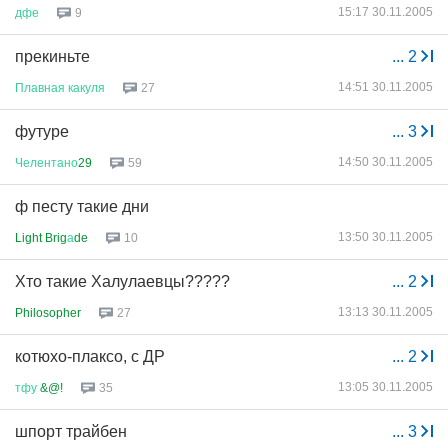
15:17 30.11.2005
дфе
9
прекиньте
...
2
14:51 30.11.2005
Плавная
какуля
27
футуре
...
3
14:50 30.11.2005
Челентано
29
59
ф песту такие дни
13:50 30.11.2005
Light Brig
а
de
10
Хто такие Халулаевцы?????
...
2
13:13 30.11.2005
Philosopher
27
котюхо-плаксо, с ДР
...
2
13:05 30.11.2005
тфу
&@!
35
шпорт трайбен
...
3