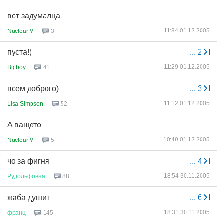
вот задумалца
11:34 01.12.2005
Nuclear V
3
пуста!)
...
2
11:29 01.12.2005
Bigboy
41
всем доброго)
...
3
11:12 01.12.2005
Lisa Simpson
52
А ващето
10:49 01.12.2005
Nuclear V
5
чо за фигня
...
4
18:54 30.11.2005
Рудольфовна
88
жаба душит
...
6
18:31 30.11.2005
франц
145