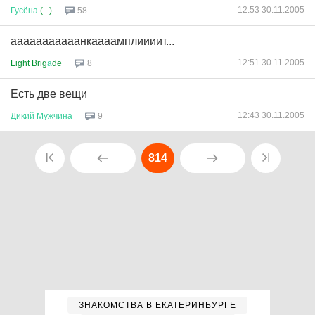
12:53 30.11.2005
Гусёна
(...)
58
ааааааааааанкаааамплиииит...
12:51 30.11.2005
Light Brig
а
de
8
Есть две вещи
12:43 30.11.2005
Дикий
Мужчина
9
814
ЗНАКОМСТВА В ЕКАТЕРИНБУРГЕ