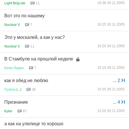
16:38 30.11.2005
Light Brig
а
de
11
Вот это по нашему
16:25 30.11.2005
Nuclear V
7
Это у москалей, а как у нас?
16:20 30.11.2005
Nuclear V
11
В Стамбуле на прошлой неделе
16:19 30.11.2005
Беня
Ладан
7
как я обед не люблю
...
2
15:35 30.11.2005
Гусёна
(...)
38
Признание
...
4
15:20 30.11.2005
Kyler
87
а как на улилице то хорошо