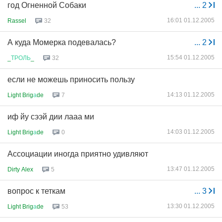
год Огненной Собаки
...
2
16:01 01.12.2005
Rassel
32
А куда Момерка подевалась?
...
2
15:54 01.12.2005
_
ТРОЛЬ
_
32
если не можешь приносить пользу
14:13 01.12.2005
Light Brig
а
de
7
иф йу сээй дии лааа ми
14:03 01.12.2005
Light Brig
а
de
0
Ассоциации иногда приятно удивляют
13:47 01.12.2005
Dirty Alex
5
вопрос к теткам
...
3
13:30 01.12.2005
Light Brig
а
de
53