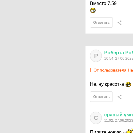
Вместо 7.59
Ответить
Роберта
Ро
Р
10:54, 27.06.202
От пользователя
Нa
Не, ну красотка
Ответить
сраный
ум
С
11:02, 27.06.202
Пилите новую