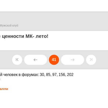
Мужской клуб
 ценности МК- лето!
41
3
алли