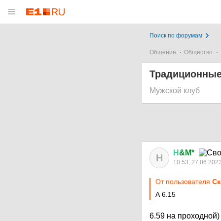
Поиск по форумам
Общение
Общество
Традиционные
Мужской клуб
Н
&M*
Н
10:53, 27.06.202
От пользователя
Ск
А 6.15
6.59 на проходной)