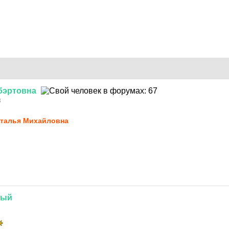
бэртовна
3
тaлья Миxaйловна
ный
3