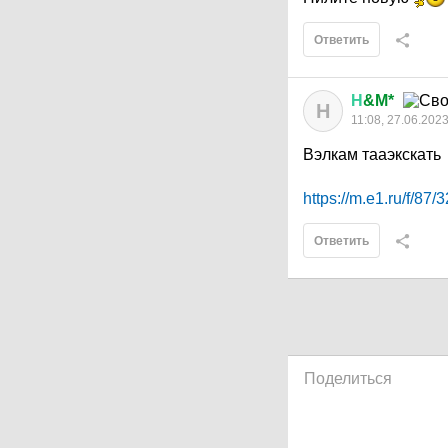
Ответить
Н
&M*
Н
11:08, 27.06.202
Вэлкам тааэкскать
https://m.e1.ru/f/87/
Ответить
Поделиться