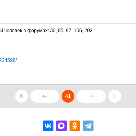
3
3224598/
41