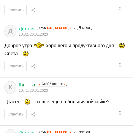
0
Ответить
Делыч
Д
10:32, 26.01.2023
Доброе утро
хорошего и продуктивного дня
Света
0
Ответить
К
a___a
К
10:41, 26.01.2023
Цтасег
ты все еще на больничной койке?
0
Ответить
Делыч