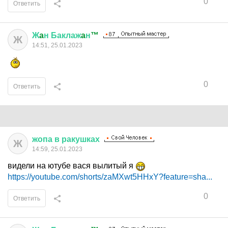
0
Ответить
Ж
a
н
Баклаж
a
н
™
Ж
14:51, 25.01.2023
0
Ответить
жопа
в
ракушках
Ж
14:59, 25.01.2023
видели на ютубе вася вылитый я
https://youtube.com/shorts/zaMXwt5HHxY?feature=sha...
0
Ответить