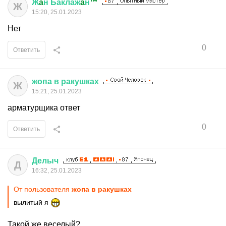
Ж
a
н
Баклаж
a
н
™
Ж
15:20, 25.01.2023
Нет
0
Ответить
жопа
в
ракушках
Ж
15:21, 25.01.2023
арматурщика ответ
0
Ответить
Делыч
Д
16:32, 25.01.2023
От пользователя
жопа в ракушках
вылитый я
Такой же веселый?