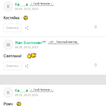
К
a___a
К
06:46, 26.01.2023
Костяйка
0
Ответить
Ж
a
н
Баклаж
a
н
™
Ж
08:08, 26.01.2023
Светлана!
0
Ответить
К
a___a
К
08:24, 26.01.2023
Ромч