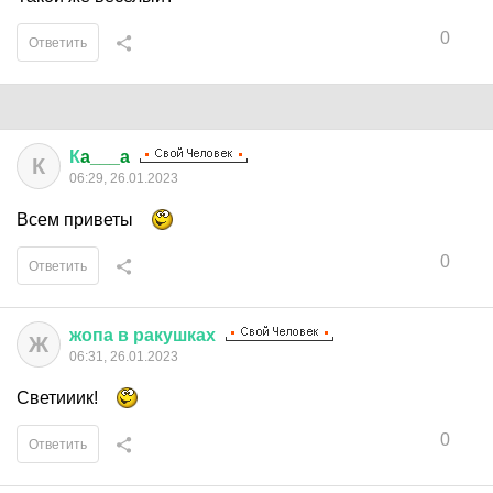
0
Ответить
К
a___a
К
06:29, 26.01.2023
Всем приветы
0
Ответить
жопа
в
ракушках
Ж
06:31, 26.01.2023
Светииик!
0
Ответить