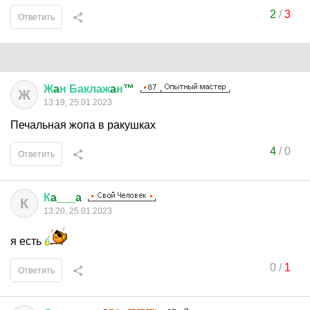
2
/
3
Ответить
Ж
a
н
Баклаж
a
н
™
Ж
13:19, 25.01.2023
Печальная жопа в ракушках
4
/
0
Ответить
К
a___a
К
13:20, 25.01.2023
я есть
0
/
1
Ответить