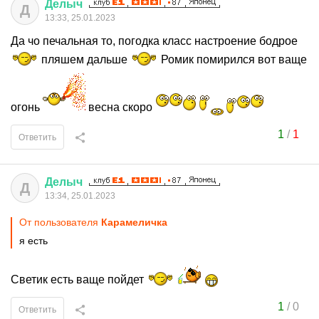
Делыч
Д
13:33, 25.01.2023
Да чо печальная то, погодка класс настроение бодрое
пляшем дальше
Ромик помирился вот ваще
огонь
весна скоро
1
/
1
Ответить
Делыч
Д
13:34, 25.01.2023
От пользователя
Кaрaмeличкa
я есть
Светик есть ваще пойдет
1
/
0
Ответить