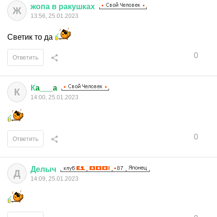
жопа
в
ракушках
Ж
13:56, 25.01.2023
Светик то да
0
Ответить
К
a___a
К
14:00, 25.01.2023
0
Ответить
Делыч
Д
14:09, 25.01.2023