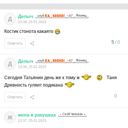
Делыч
Д
13:34, 25.01.2023
Костик стонота какаято
5
/
0
Ответить
Делыч
Д
13:36, 25.01.2023
Сегодня Татьянин день же к тому ж
Таня
Древность гуляит подикана
0
Ответить
жопа
в
ракушках
Ж
13:37, 25.01.2023