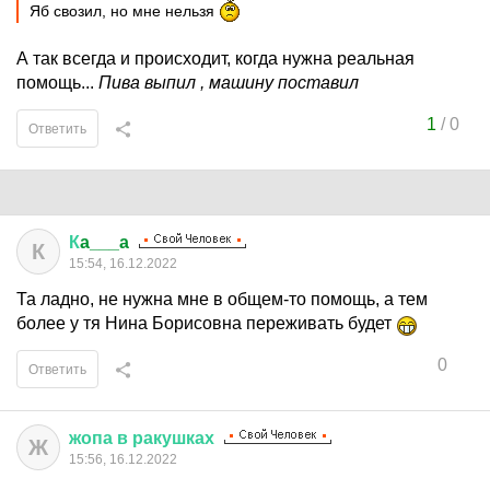
Яб свозил, но мне нельзя
А так всегда и происходит, когда нужна реальная
помощь...
Пива выпил , машину поставил
1
/
0
Ответить
К
a___a
К
15:54, 16.12.2022
Та ладно, не нужна мне в общем-то помощь, а тем
более у тя Нина Борисовна переживать будет
0
Ответить
жопа
в
ракушках
Ж
15:56, 16.12.2022