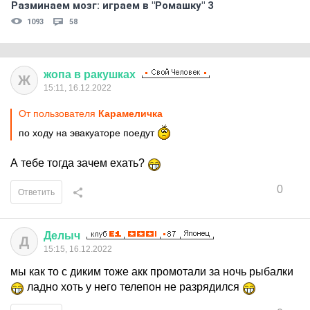
Разминаем мозг: играем в "Ромашку" 3
1093
58
жопа
в
ракушках
Ж
15:11, 16.12.2022
От пользователя
Кaрaмeличкa
по ходу на эвакуаторе поедут
А тебе тогда зачем ехать?
0
Ответить
Делыч
Д
15:15, 16.12.2022
мы как то с диким тоже акк промотали за ночь рыбалки
ладно хоть у него телепон не разрядился