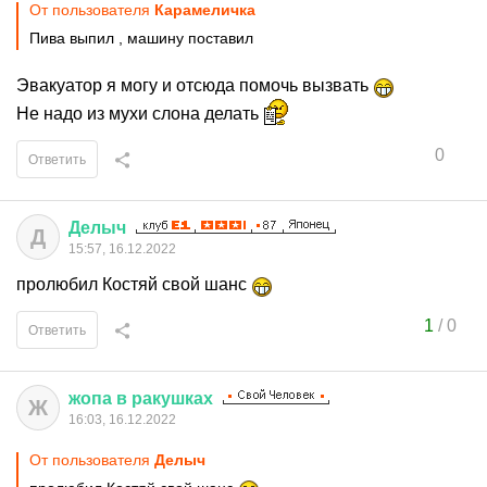
От пользователя
Кaрaмeличкa
Пива выпил , машину поставил
Эвакуатор я могу и отсюда помочь вызвать
Не надо из мухи слона делать
0
Ответить
Делыч
Д
15:57, 16.12.2022
пролюбил Костяй свой шанс
1
/
0
Ответить
жопа
в
ракушках
Ж
16:03, 16.12.2022
От пользователя
Делыч