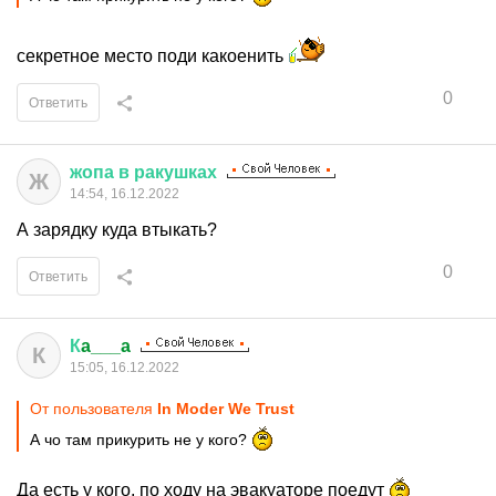
секретное место поди какоенить
0
Ответить
жопа
в
ракушках
Ж
14:54, 16.12.2022
А зарядку куда втыкать?
0
Ответить
К
a___a
К
15:05, 16.12.2022
От пользователя
In Moder We Trust
А чо там прикурить не у кого?
Да есть у кого, по ходу на эвакуаторе поедут