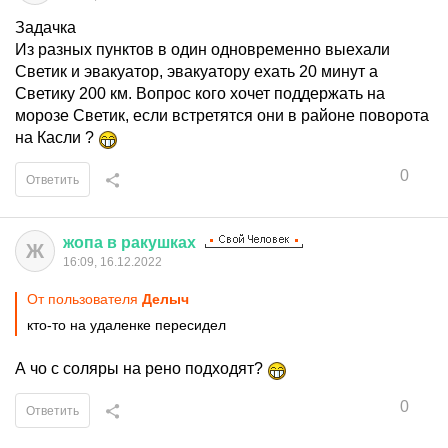
Задачка
Из разных пунктов в один одновременно выехали
Светик и эвакуатор, эвакуатору ехать 20 минут а
Светику 200 км. Вопрос кого хочет поддержать на
морозе Светик, если встретятся они в районе поворота
на Касли ?
0
Ответить
жопа
в
ракушках
Ж
16:09, 16.12.2022
От пользователя
Делыч
кто-то на удаленке пересидел
А чо с соляры на рено подходят?
0
Ответить