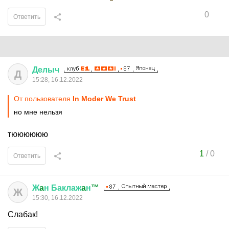
0
Ответить
Делыч
Д
15:28, 16.12.2022
От пользователя
In Moder We Trust
но мне нельзя
тюююююю
1
/
0
Ответить
Ж
a
н
Баклаж
a
н
™
Ж
15:30, 16.12.2022
Слабак!