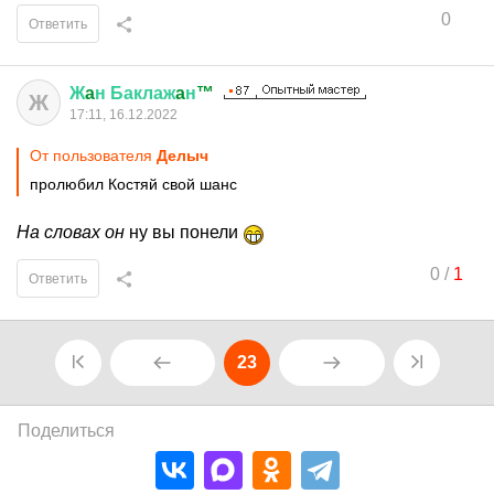
0
Ответить
Ж
a
н
Баклаж
a
н
™
Ж
17:11, 16.12.2022
От пользователя
Делыч
пролюбил Костяй свой шанс
На словах он
ну вы понели
0
/
1
Ответить
23
Поделиться