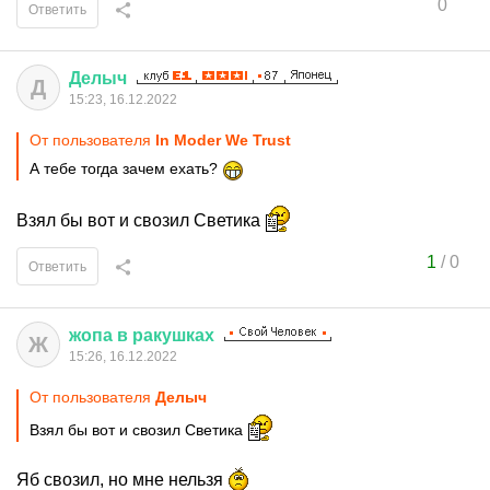
0
Ответить
Делыч
Д
15:23, 16.12.2022
От пользователя
In Moder We Trust
А тебе тогда зачем ехать?
Взял бы вот и свозил Светика
1
/
0
Ответить
жопа
в
ракушках
Ж
15:26, 16.12.2022
От пользователя
Делыч
Взял бы вот и свозил Светика
Яб свозил, но мне нельзя