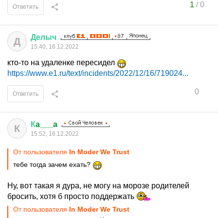
1
/
0
Ответить
Делыч
Д
15:40, 16.12.2022
кто-то на удаленке пересидел
https://www.e1.ru/text/incidents/2022/12/16/719024...
0
Ответить
К
a___a
К
15:52, 16.12.2022
От пользователя
In Moder We Trust
тебе тогда зачем ехать?
Ну, вот такая я дура, не могу на морозе родителей
бросить, хотя б просто поддержать
От пользователя
In Moder We Trust