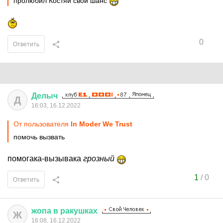
пролюбил Костяй свой шанс
0
Ответить
Делыч
Д
16:03, 16.12.2022
От пользователя
In Moder We Trust
помочь вызвать
помогака-вызывака
грозный
1
/
0
Ответить
жопа
в
ракушках
Ж
16:08, 16.12.2022