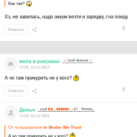
Как так?
Хз, не завелась, надо аккум везти и зарядку, сча поеду
0
Ответить
жопа
в
ракушках
Ж
14:50, 16.12.2022
А чо там прикурить не у кого?
0
Ответить
Делыч
Д
14:54, 16.12.2022
От пользователя
In Moder We Trust
А чо там прикурить не у кого?