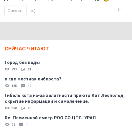
0
Ответить
СЕЙЧАС ЧИТАЮТ
Город без воды
737
21
а где местная либерота?
165
12
Гибель кота из-за халатности приюта Кот Леопольд,
скрытиe информации и самолечение.
350
2
Re: Племеннoй смoтр РOO CO ЦПС "УРАЛ"
24
1