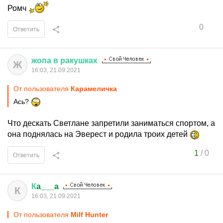
Ромч
0
Ответить
жопа
в
ракушках
Ж
16:03, 21.09.2021
От пользователя
Кaрaмeличкa
Ась?
Что дескать Светлане запретили заниматься спортом, а
она поднялась на Эверест и родила троих детей
1
/
0
Ответить
К
a___a
К
16:03, 21.09.2021
От пользователя
Milf Hunter