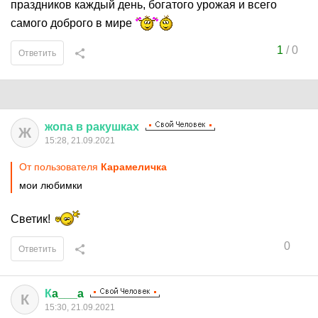
праздников каждый день, богатого урожая и всего
самого доброго в мире
1
/
0
Ответить
жопа
в
ракушках
Ж
15:28, 21.09.2021
От пользователя
Кaрaмeличкa
мои любимки
Светик!
0
Ответить
К
a___a
К
15:30, 21.09.2021