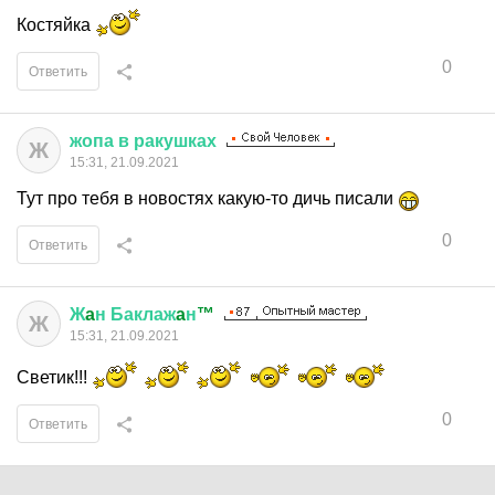
Костяйка
0
Ответить
жопа
в
ракушках
Ж
15:31, 21.09.2021
Тут про тебя в новостях какую-то дичь писали
0
Ответить
Ж
a
н
Баклаж
a
н
™
Ж
15:31, 21.09.2021
Светик!!!
0
Ответить