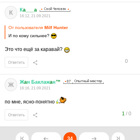
К
a___a
К
16:12, 21.09.2021
От пользователя
Milf Hunter
И по кому сильнее?
Это что ещё за каравай?
0
Ответить
Ж
a
н
Баклаж
a
н
™
Ж
16:16, 21.09.2021
по мне, ясно-понятно
1
/
0
Ответить
34