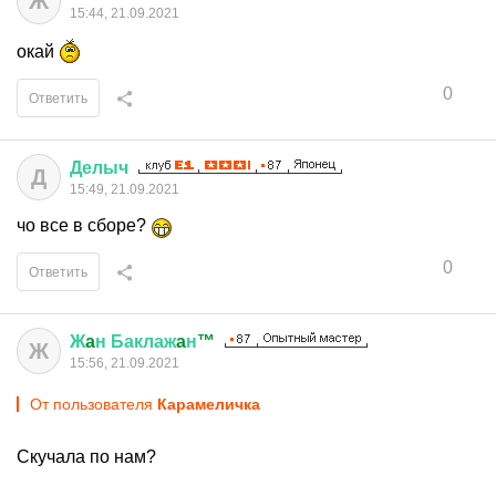
Ж
15:44, 21.09.2021
окай
0
Ответить
Делыч
Д
15:49, 21.09.2021
чо все в сборе?
0
Ответить
Ж
a
н
Баклаж
a
н
™
Ж
15:56, 21.09.2021
От пользователя
Кaрaмeличкa
Скучала по нам?