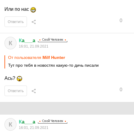
Или по нас
0
Ответить
К
a___a
К
16:01, 21.09.2021
От пользователя
Milf Hunter
Тут про тебя в новостях какую-то дичь писали
Ась?
0
Ответить
К
a___a
К
16:01, 21.09.2021