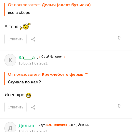
От пользователя
Делыч (адепт бутылки)
все в сборе
А то ж
0
Ответить
К
a___a
К
16:05, 21.09.2021
От пользователя
Крeмлeбот c фeрмы™
Скучала по нам?
Ясен хре
0
Ответить
Делыч
Д
16:06, 21.09.2021