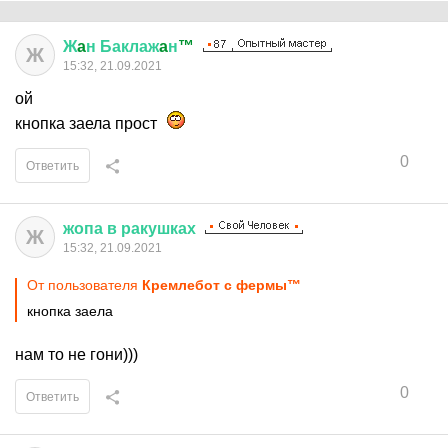
Ж
a
н
Баклаж
a
н
™
Ж
15:32, 21.09.2021
ой
кнопка заела прост
0
Ответить
жопа
в
ракушках
Ж
15:32, 21.09.2021
От пользователя
Крeмлeбот c фeрмы™
кнопка заела
нам то не гони)))
0
Ответить