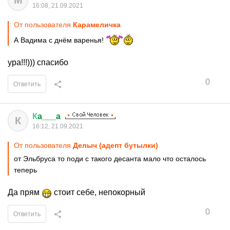
M
16:08, 21.09.2021
От пользователя
Кaрaмeличкa
А Вадима с днём варенья!
ура!!!))) спасибо
0
Ответить
К
a___a
К
16:12, 21.09.2021
От пользователя
Делыч (адепт бутылки)
от Эльбруса то поди с такого десанта мало что осталось
теперь
Да прям
стоит себе, непокорный
0
Ответить