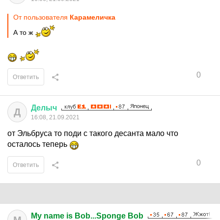
От пользователя
Кaрaмeличкa
А то ж
0
Ответить
Делыч
Д
16:08, 21.09.2021
от Эльбруса то поди с такого десанта мало что
осталось теперь
0
Ответить
My name is Bob...Sponge Bob