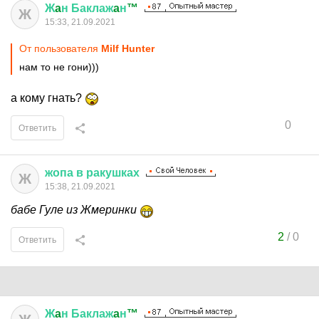
Ж
a
н
Баклаж
a
н
™
Ж
15:33, 21.09.2021
От пользователя
Milf Hunter
нам то не гони)))
а кому гнать?
0
Ответить
жопа
в
ракушках
Ж
15:38, 21.09.2021
бабе Гуле из Жмеринки
2
/
0
Ответить
Ж
a
н
Баклаж
a
н
™