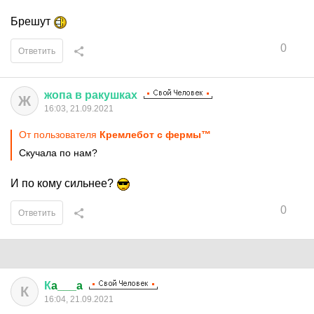
Брешут
0
Ответить
жопа
в
ракушках
Ж
16:03, 21.09.2021
От пользователя
Крeмлeбот c фeрмы™
Скучала по нам?
И по кому сильнее?
0
Ответить
К
a___a
К
16:04, 21.09.2021