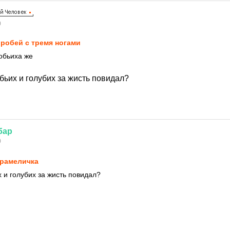
0
робей с тремя ногами
робьиха же
бьих и голубих за жисть повидал?
бар
0
рaмeличкa
 и голубих за жисть повидал?