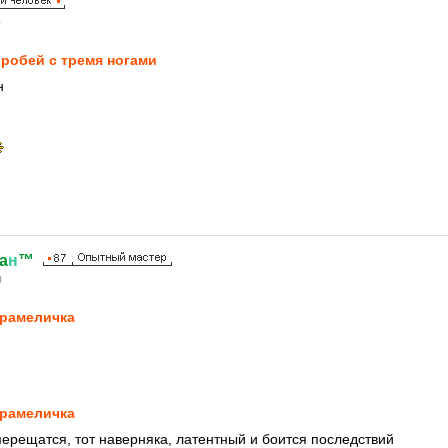
0
робей с тремя ногами
н
a
н
™
0
рaмeличкa
рaмeличкa
мерещатся, тот наверняка, латентный и боится последствий