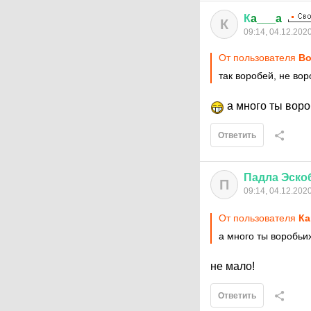
К
a___a
К
09:14, 04.12.202
От пользователя
Во
так воробей, не во
а много ты воро
Ответить
Падла
Эско
П
09:14, 04.12.202
От пользователя
Кa
а много ты воробьих
не мало!
Ответить