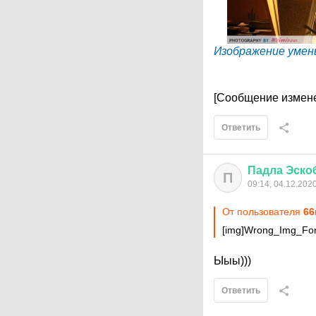
Изображение умен
[Сообщение измене
Ответить
Падла
Эско
П
09:14, 04.12.202
От пользователя
66
[img]Wrong_Img_For
Ыыы)))
Ответить