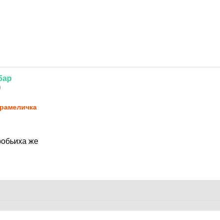
бар
0
рaмeличкa
робьиха же