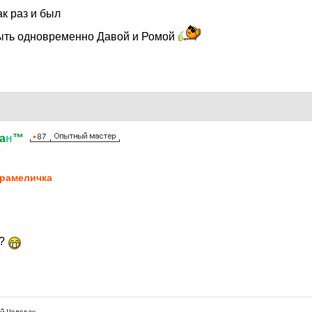
к раз и был
 быть одновременно Давой и Ромой
a
н
™
0
рaмeличкa
ы?