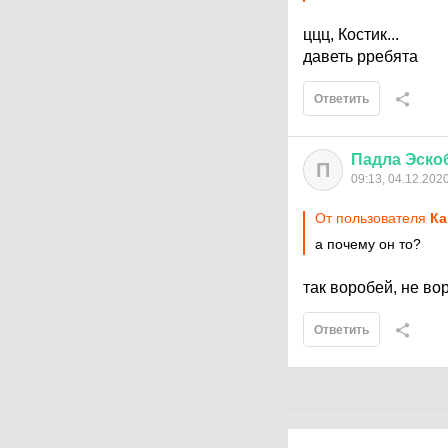
ццц, Костик...
даветь рребята
Ответить
Падла
Эско
П
09:13, 04.12.202
От пользователя
Кa
а почему он то?
так воробей, не во
Ответить