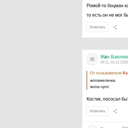
Ромой-то боцман ка
то есть он не мог
Ответить
Ж
a
н
Баклаж
Ж
09:11, 04.12.202
От пользователя
Кa
жопамеличка
жопа-чупс
Костик, пососал б
Ответить