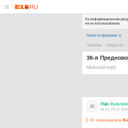
На информационном ресур
на их использование.
Поиск по форумам
Общение
Общество
36-я Предново
Мужской клуб
Ж
a
н
Баклаж
Ж
09:10, 04.12.202
От пользователя
Во