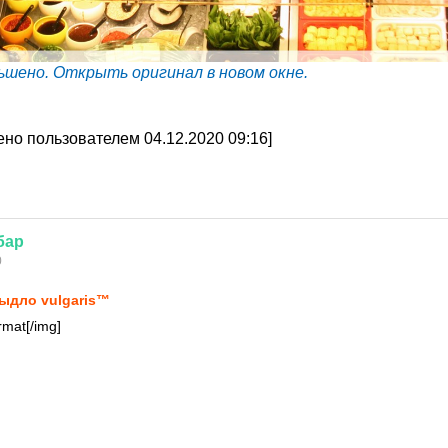
ьшено. Открыть оригинал в новом окне.
но пользователем 04.12.2020 09:16]
бар
0
ыдло vulgаris™
mat[/img]