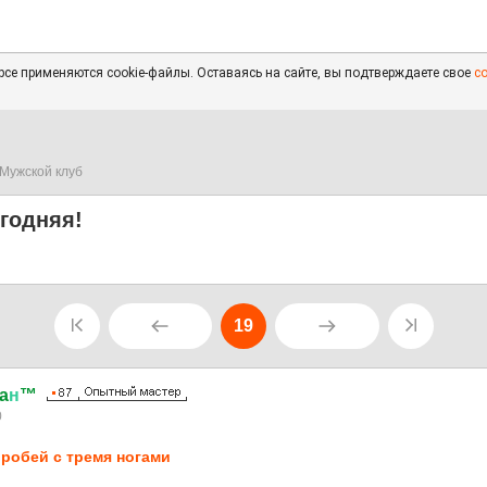
се применяются cookie-файлы. Оставаясь на сайте, вы подтверждаете свое
с
Мужской клуб
годняя!
19
a
н
™
0
робей с тремя ногами