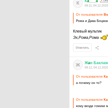
К
a___a
К
09:11, 04.12.202
От пользователя
Во
Рома и Дава Боцма
Клевый мультик
Эх,Рома,Рома
Ответить
Ж
a
н
Баклаж
Ж
09:12, 04.12.202
От пользователя
Кa
а почему он то?
От пользователя
Кa
кому везде гомики 