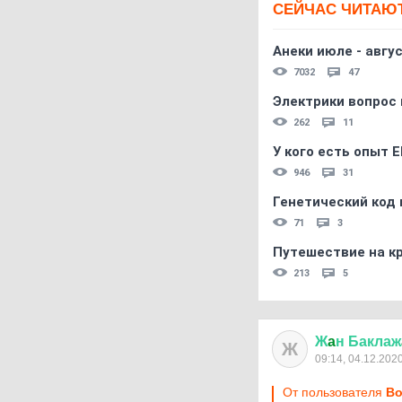
СЕЙЧАС ЧИТАЮ
Анеки июле - авгус
7032
47
Электрики вопрос 
262
11
У кого есть опыт E
946
31
Генетический код 
71
3
Путешествие на кр
213
5
Ж
a
н
Баклаж
Ж
09:14, 04.12.202
От пользователя
Во