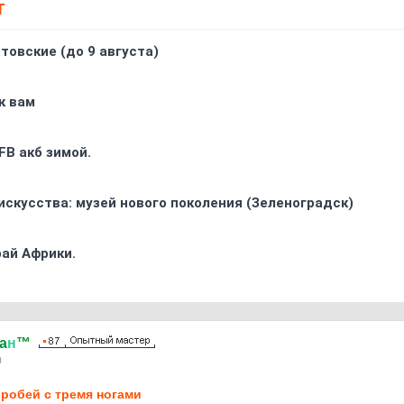
Т
товские (до 9 августа)
к вам
FB акб зимой.
искусства: музей нового поколения (Зеленоградск)
ай Африки.
a
н
™
0
робей с тремя ногами