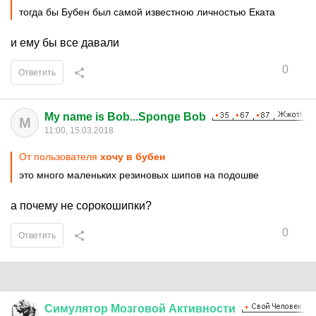
тогда бы Бубен был самой известною личностью Еката
и ему бы все давали
0
Ответить
My name is Bob...Sponge Bob
M
11:00, 15.03.2018
От пользователя
хочу в бубен
это много маленьких резиновых шипов на подошве
а почему не сорокошипки?
0
Ответить
Симулятор
Мозговой
Активности