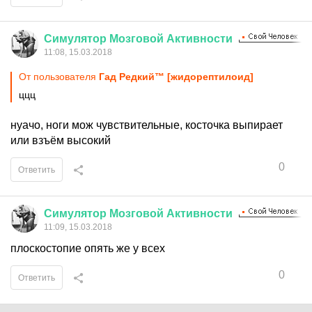
Симулятор
Мозговой
Активности
11:08, 15.03.2018
От пользователя
Гaд Рeдкий™ [жидорептилoид]
ццц
нуачо, ноги мож чувствительные, косточка выпирает
или взъём высокий
0
Ответить
Симулятор
Мозговой
Активности
11:09, 15.03.2018
плоскостопие опять же у всех
0
Ответить