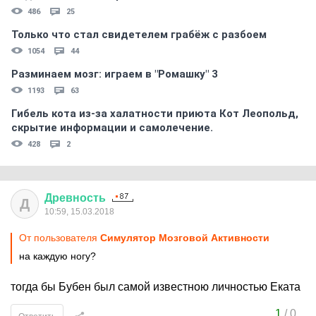
486
25
Только что стал свидетелем грабёж с разбоем
1054
44
Разминаем мозг: играем в "Ромашку" 3
1193
63
Гибель кота из-за халатности приюта Кот Леопольд,
скрытиe информации и самолечение.
428
2
Древность
Д
10:59, 15.03.2018
От пользователя
Симулятор Мозговой Активности
на каждую ногу?
тогда бы Бубен был самой известною личностью Еката
1
/
0