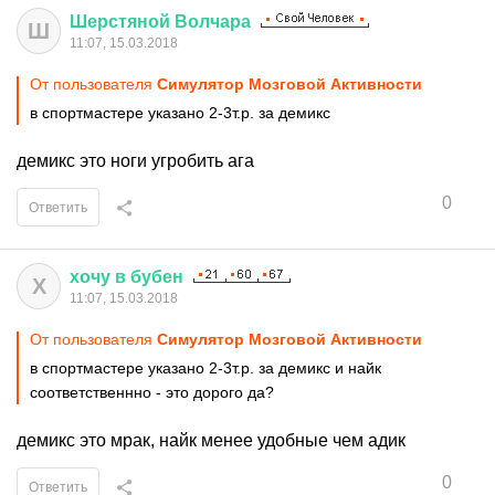
Шерстяной
Волчара
Ш
11:07, 15.03.2018
От пользователя
Симулятор Мозговой Активности
в спортмастере указано 2-3т.р. за демикс
демикс это ноги угробить ага
0
Ответить
хочу
в
бубен
Х
11:07, 15.03.2018
От пользователя
Симулятор Мозговой Активности
в спортмастере указано 2-3т.р. за демикс и найк
соответственнно - это дорого да?
демикс это мрак, найк менее удобные чем адик
0
Ответить