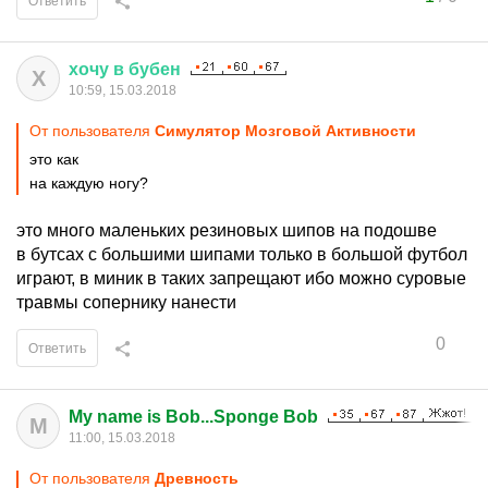
Ответить
хочу
в
бубен
Х
10:59, 15.03.2018
От пользователя
Симулятор Мозговой Активности
это как
на каждую ногу?
это много маленьких резиновых шипов на подошве
в бутсах с большими шипами только в большой футбол
играют, в миник в таких запрещают ибо можно суровые
травмы сопернику нанести
0
Ответить
My name is Bob...Sponge Bob
M
11:00, 15.03.2018
От пользователя
Древность