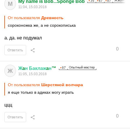
My name is Bob...Sponge Bob
M
11:04, 15.03.2018
От пользователя
Древность
сороконожка же, а не сорокописька
а. да. не подумал
0
Ответить
Ж
a
н
Баклаж
a
н
™
Ж
11:05, 15.03.2018
От пользователя
Шерстяной волчара
я еще только в адиках могу играть
ццц
0
Ответить