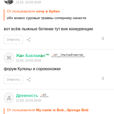
11:01, 15.03.2018
От пользователя
хочу в бубен
ибо можно суровые травмы сопернику нанести
вот всёж лыжные ботинки тут вне конкуренции
0
Ответить
Ж
a
н
Баклаж
a
н
™
Ж
11:02, 15.03.2018
форум Кулоны и сороконожки
0
Ответить
Древность
Д
11:03, 15.03.2018
От пользователя
My name is Bob...Sponge Bob