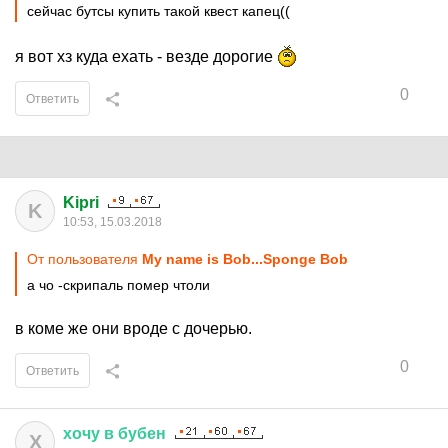
сейчас бутсы купить такой квест капец((
я вот хз куда ехать - везде дорогие
0
Ответить
Kipri
K
10:53, 15.03.2018
От пользователя
My name is Bob...Sponge Bob
а чо -скрипаль помер чтоли
в коме же они вроде с дочерью.
0
Ответить
хочу
в
бубен
Х