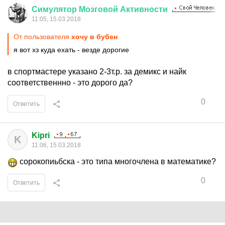
Симулятор
Мозговой
Активности
11:05, 15.03.2018
От пользователя
хочу в бубен
я вот хз куда ехать - везде дорогие
в спортмастере указано 2-3т.р. за демикс и найк
соответственнно - это дорого да?
0
Ответить
Kipri
K
11:06, 15.03.2018
сорокопиьбска - это типа многочлена в математике?
0
Ответить