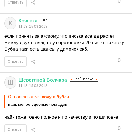
0
Ответить
Козявка
К
11:13, 15.03.2018
если принять за аксиому, что писька всегда растет
между двух ножек, то у сороконожки 20 писек. такчто у
Бубна таки есть шансы у дамочек екб.
0
Ответить
Шерстяной
Волчара
Ш
11:13, 15.03.2018
От пользователя
хочу в бубен
найк менее удобные чем адик
найк тоже говно полное и по качеству и по шиповке
0
Ответить