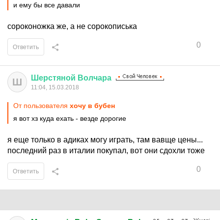
и ему бы все давали
сороконожка же, а не сорокописька
0
Ответить
Шерстяной
Волчара
Ш
11:04, 15.03.2018
От пользователя
хочу в бубен
я вот хз куда ехать - везде дорогие
я еще только в адиках могу играть, там вавще цены...
последний раз в италии покупал, вот они сдохли тоже
0
Ответить