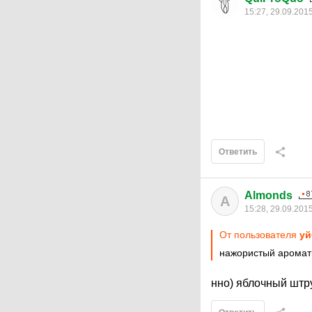
15:27, 29.09.201
Ответить
Almonds
A
15:28, 29.09.201
От пользователя
yй
нажористый аромати
нно) яблочный штр