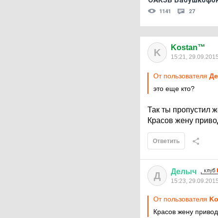
ОАКЗВ Бабушкофон
1141
27
Kostan™
K
15:21, 29.09.201
От пользователя
Де
это еще кто?
Так ты пропустил ж
Красов жену приво
Ответить
Делыч
Д
15:23, 29.09.201
От пользователя
Ko
Красов жену привод