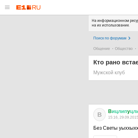
На информационном ресур
на их использование.
Поиск по форумам
Общение
Общество
Кто рано вста
Мужской клуб
B
ицлип
y
цл
B
15:16, 29.09.201
Без Светы уыххых