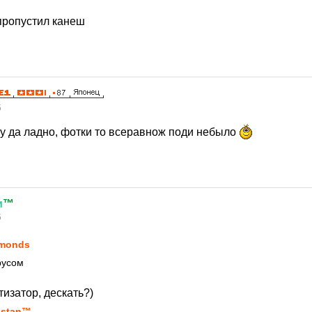
 пропустил канеш
5
 ну да ладно, фотки то всеравнож поди небыло
и
™
5
monds
русом
изатор, дескать?)
stan™