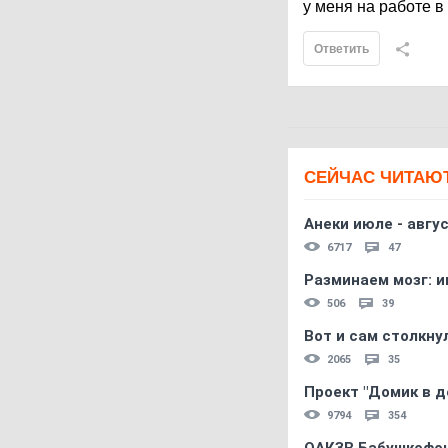
у меня на работе в
Ответить
СЕЙЧАС ЧИТАЮ
Анеки июле - авгус
6717
47
Разминаем мозг: и
506
39
Вот и сам столкнул
2065
35
Проект "Домик в д
9794
354