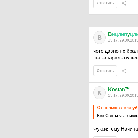
Ответить
B
ицлип
y
цл
B
15:17, 29.09.201
чото давно не брал
ща заварил - ну ве
Ответить
Kostan™
K
15:17, 29.09.201
От пользователя
yй
Без Светы уыххыхх
Фуксия ему Начина