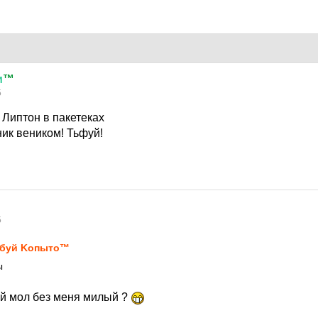
и
™
5
 Липтон в пакетеках
ник веником! Тьфуй!
5
буй Kопыто™
ы
й мол без меня милый ?