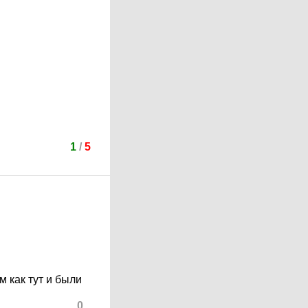
1
/
5
 как тут и были
0