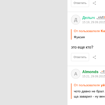
Ответить
Делыч
Д
15:19, 29.09.201
От пользователя
Ko
Фуксия
это еще кто?
Ответить
Almonds
A
15:21, 29.09.201
От пользователя
yй
чото давно не брал 
ща заварил - ну вен