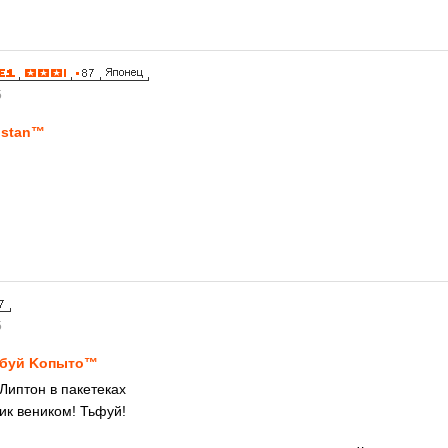
5
stan™
5
буй Kопыто™
Липтон в пакетеках
ик веником! Тьфуй!