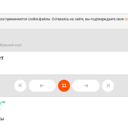
се применяются cookie-файлы. Оставаясь на сайте, вы подтверждаете свое
с
Мужской клуб
ет
11
и
™
5
хы