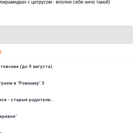
 пирамидках с цитрусом - вполне себе ничо такой)
Т
товские (до 9 августа)
граем в "Ромашку" 3
ся - старые родители...
еревне"