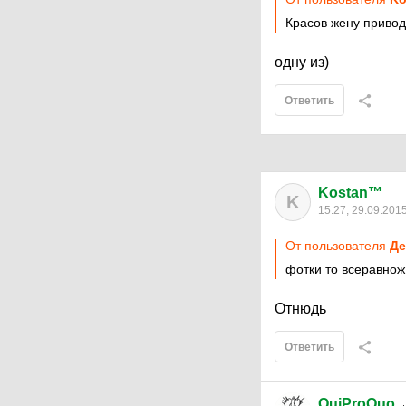
Красов жену привод
одну из)
Ответить
Kostan™
K
15:27, 29.09.201
От пользователя
Де
фотки то всеравно
Отнюдь
Ответить
QuiProQuo