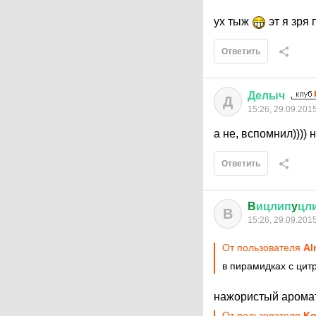
ух тыж
эт я зря
Ответить
Делыч
Д
15:26, 29.09.201
а не, вспомнил))))
Ответить
B
ицлип
y
цл
B
15:26, 29.09.201
От пользователя
Al
в пирамидках с цит
нажористый аромат
От пользователя
Ko