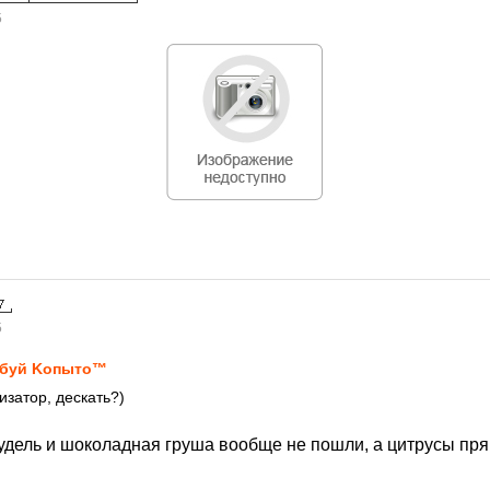
5
5
буй Kопыто™
затор, дескать?)
удель и шоколадная груша вообще не пошли, а цитрусы прям