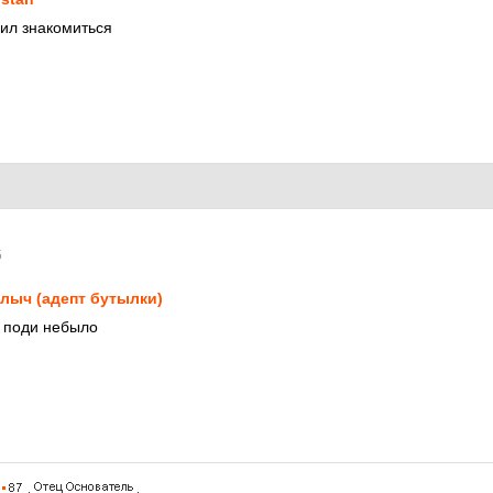
ил знакомиться
5
лыч (адепт бутылки)
ж поди небыло