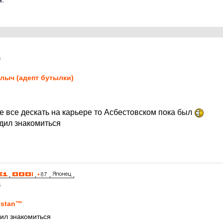
.
5
лыч (адепт бутылки)
е все дескать на карьере то Асбестовском пока был
дил знакомиться
5
stan™
ил знакомиться