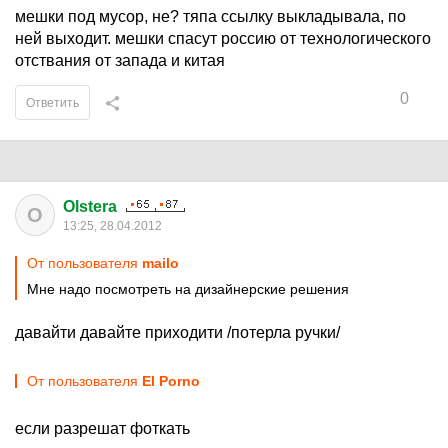
мешки под мусор, не? тяпа ссылку выкладывала, по
ней выходит. мешки спасут россию от технологического
отствания от запада и китая
0
Ответить
Olstera
O
13:25, 28.04.2012
От пользователя
mаilо
Мне надо посмотреть на дизайнерские решения
давайти давайте приходити /потерла ручки/
От пользователя
El Porno
если разрешат фоткать