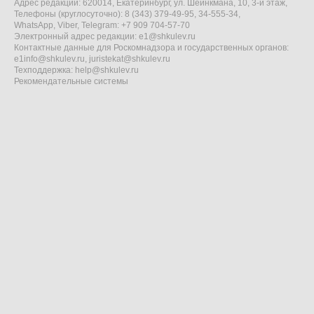
Адрес редакции: 620014, Екатеринбург, ул. Шейнкмана, 10, 3-й этаж,
Телефоны (круглосуточно): 8 (343) 379-49-95, 34-555-34,
WhatsApp, Viber, Telegram: +7 909 704-57-70
Электронный адрес редакции:
e1@shkulev.ru
Контактные данные для Роскомнадзора и государственных органов:
e1info@shkulev.ru
,
juristekat@shkulev.ru
Техподдержка:
help@shkulev.ru
Рекомендательные системы