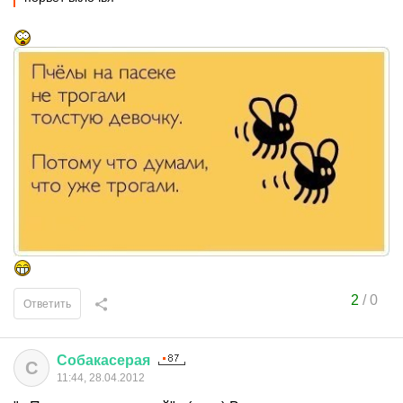
2
/
0
Ответить
Собакасерая
С
11:44, 28.04.2012