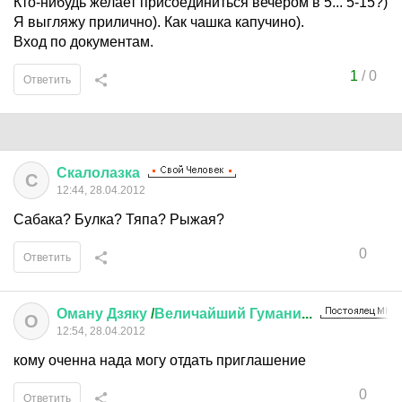
Кто-нибудь желает присоединиться вечером в 5... 5-15?)
Я выгляжу прилично). Как чашка капучино).
Вход по документам.
1
/
0
Ответить
Скалолазка
С
12:44, 28.04.2012
Сабака? Булка? Тяпа? Рыжая?
0
Ответить
Оману
Дзяку
/
Величайший
Гумани
...
О
12:54, 28.04.2012
кому оченна нада могу отдать приглашение
0
Ответить