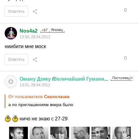
0
Ответить
Nos4a2
13:30, 28.04.2012
ниибити мне моск
0
Ответить
Оману
Дзяку
/
Величайший
Гумани
...
О
13:31, 28.04.2012
От пользователя
Скалолазка
а по приглашениям вчера было
ничо не знаю с 27-29