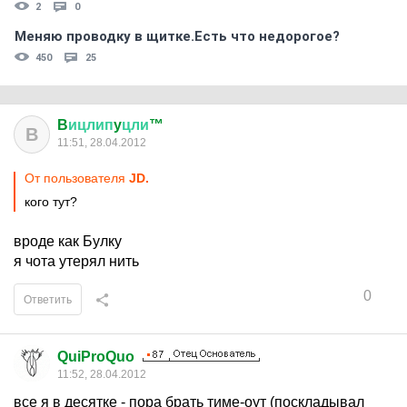
2
0
Меняю проводку в щитке.Есть что недорогое?
450
25
B
ицлип
y
цли
™
B
11:51, 28.04.2012
От пользователя
JD.
кого тут?
вроде как Булку
я чота утерял нить
0
Ответить
QuiProQuo
11:52, 28.04.2012
все я в десятке - пора брать тиме-оут (поскладывал