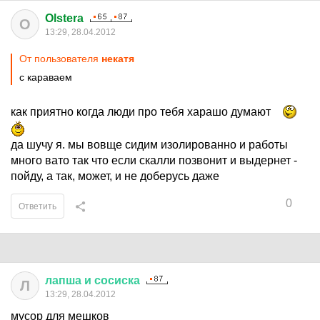
Olstera
O
13:29, 28.04.2012
От пользователя
некатя
с караваем
как приятно когда люди про тебя харашо думают
да шучу я. мы вовще сидим изолированно и работы
много вато так что если скалли позвонит и выдернет -
пойду, а так, может, и не доберусь даже
0
Ответить
лапша
и
сосиска
Л
13:29, 28.04.2012
мусор для мешков