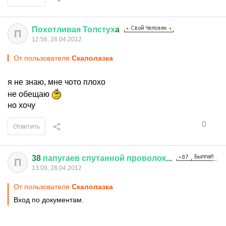
Похотливая
Толстух
a
П
12:56, 28.04.2012
От пользователя
Скалолазка
я не знаю, мне чото плохо
не обещаю
но хочу
0
Ответить
38
папугаев
спутанной
проволок
...
П
13:09, 28.04.2012
От пользователя
Скалолазка
Вход по документам.