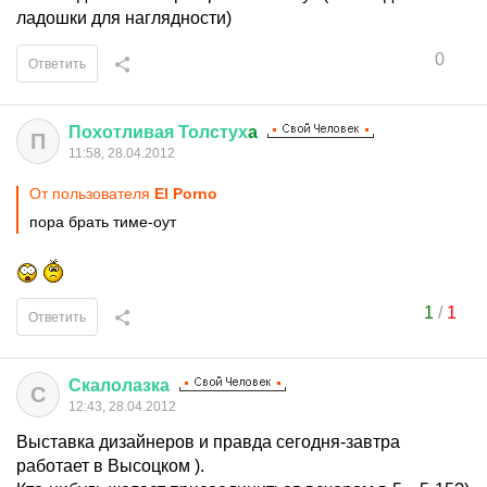
ладошки для наглядности)
0
Ответить
Похотливая
Толстух
a
П
11:58, 28.04.2012
От пользователя
El Porno
пора брать тиме-оут
1
/
1
Ответить
Скалолазка
С
12:43, 28.04.2012
Выставка дизайнеров и правда сегодня-завтра
работает в Высоцком ).