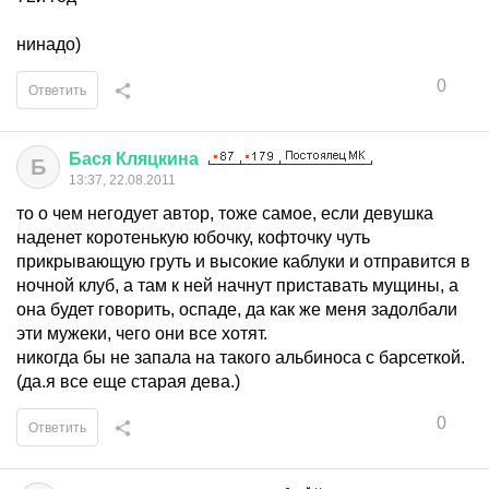
нинадо)
0
Ответить
Бася
Кляцкина
Б
13:37, 22.08.2011
то о чем негодует автор, тоже самое, если девушка
наденет коротенькую юбочку, кофточку чуть
прикрывающую груть и высокие каблуки и отправится в
ночной клуб, а там к ней начнут приставать мущины, а
она будет говорить, оспаде, да как же меня задолбали
эти мужеки, чего они все хотят.
никогда бы не запала на такого альбиноса с барсеткой.
(да.я все еще старая дева.)
0
Ответить