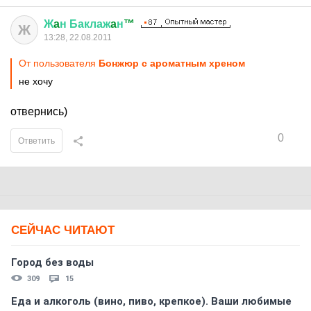
Ж
a
н
Баклаж
a
н
™
Ж
13:28, 22.08.2011
От пользователя
Бонжюр с ароматным хреном
не хочу
отвернись)
0
Ответить
СЕЙЧАС ЧИТАЮТ
Город без воды
309
15
Еда и алкоголь (вино, пиво, крепкое). Ваши любимые