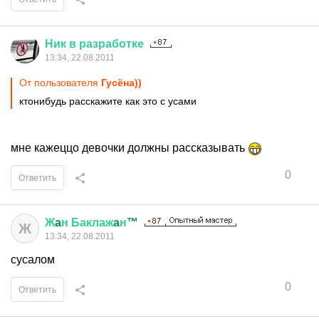
Ник
в
разработке
13:34, 22.08.2011
От пользователя
Гусёна))
ктонибудь расскажите как это с усами
мне кажеццо девочки должны рассказывать
0
Ответить
Ж
a
н
Баклаж
a
н
™
Ж
13:34, 22.08.2011
сусалом
0
Ответить