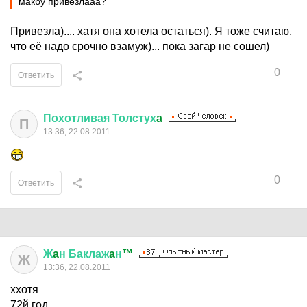
макбу привезлааа?
Привезла).... хатя она хотела остаться). Я тоже считаю,
что её надо срочно взамуж)... пока загар не сошел)
0
Ответить
Похотливая
Толстух
a
П
13:36, 22.08.2011
0
Ответить
Ж
a
н
Баклаж
a
н
™
Ж
13:36, 22.08.2011
ххотя
72й год