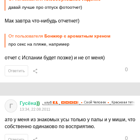
давай лучше про отпуск фотоотчет)
Мак завтра что-нибудь отчетнет)
От пользователя
Бонжюр с ароматным хреном
про секс на пляже, например
отчет с Испании будет позже) и не от меня)
0
Ответить
Гусёна
))
Г
13:34, 22.08.2011
ато у меня из знакомых усы только у папы и у миши, что
собственно одинаково по восприятию.
0
Ответить