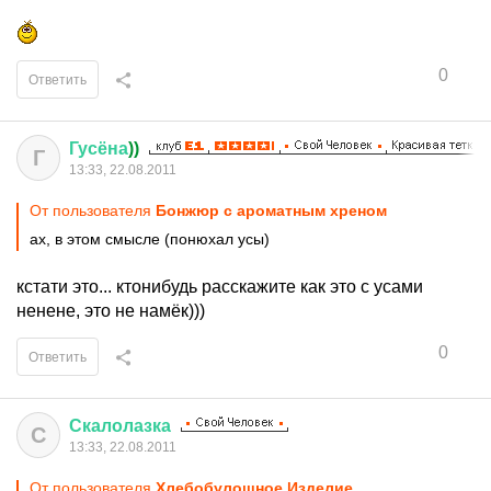
0
Ответить
Гусёна
))
Г
13:33, 22.08.2011
От пользователя
Бонжюр с ароматным хреном
ах, в этом смысле (понюхал усы)
кстати это... ктонибудь расскажите как это с усами
ненене, это не намёк)))
0
Ответить
Скалолазка
С
13:33, 22.08.2011
От пользователя
Хлебобулошное Изделие