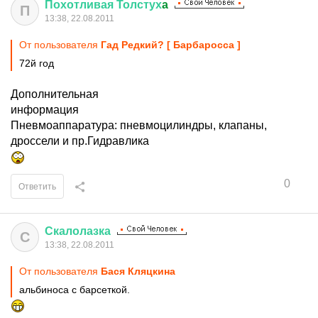
Похотливая
Толстух
a
П
13:38, 22.08.2011
От пользователя
Гaд Рeдкий? [ Бaрбарoсса ]
72й год
Дополнительная
информация
Пневмоаппаратура: пневмоцилиндры, клапаны,
дроссели и пр.Гидравлика
0
Ответить
Скалолазка
С
13:38, 22.08.2011
От пользователя
Бася Кляцкина
альбиноса с барсеткой.