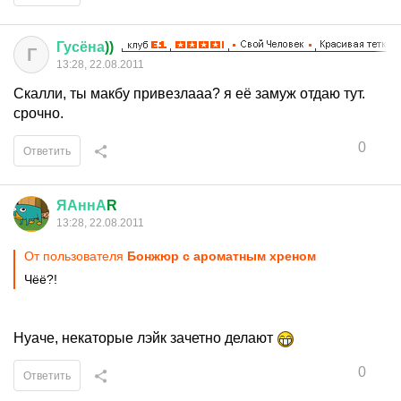
Гусёна
))
Г
13:28, 22.08.2011
Скалли, ты макбу привезлааа? я её замуж отдаю тут.
срочно.
0
Ответить
ЯАннА
R
13:28, 22.08.2011
От пользователя
Бонжюр с ароматным хреном
Чёё?!
Нуаче, некаторые лэйк зачетно делают
0
Ответить