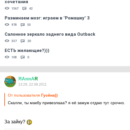
сочетания
1367
42
Разминаем мозг: играем в "Ромашку" 3
978
55
Салонное зеркало заднего вида Outback
337
20
ЕСТЬ желающие?)))
108
0
ЯАннА
R
13:29, 22.08.2011
От пользователя
Гусёна))
Скалли, ты макбу привезлааа? я её замуж отдаю тут. срочно.
За зайку?