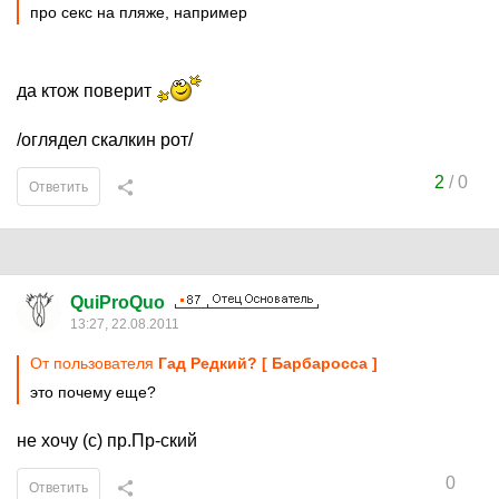
про секс на пляже, например
да ктож поверит
/оглядел скалкин рот/
2
/
0
Ответить
QuiProQuo
13:27, 22.08.2011
От пользователя
Гaд Рeдкий? [ Бaрбарoсса ]
это почему еще?
не хочу (с) пр.Пр-ский
0
Ответить