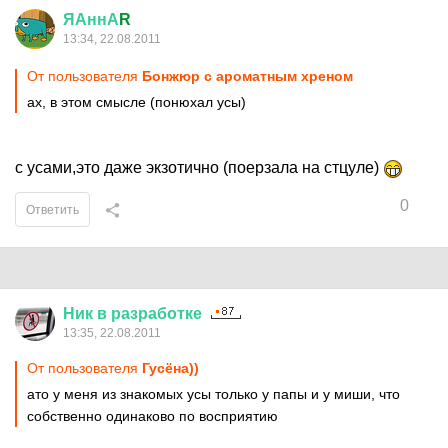
ЯАннА
R
13:34, 22.08.2011
От пользователя
Бонжюр с ароматным хреном
ах, в этом смысле (понюхал усы)
с усами,это даже экзотично (поерзала на стцуле)
0
Ответить
Ник
в
разработке
13:35, 22.08.2011
От пользователя
Гусёна))
ато у меня из знакомых усы только у папы и у миши, что
собственно одинаково по восприятию