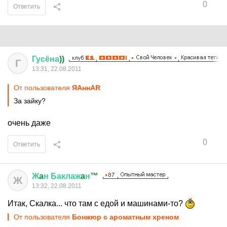
0
Ответить
Гусёна
))
Г
13:31, 22.08.2011
От пользователя
ЯАннАR
За зайку?
очень даже
0
Ответить
Ж
a
н
Баклаж
a
н
™
Ж
13:32, 22.08.2011
Итак, Скалка... что там с едой и машинами-то?
От пользователя
Бонжюр с ароматным хреном