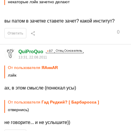
некаторые лэйк зачетно делают
вы патом в зачетке ставете зачет? какой институт?
0
Ответить
QuiProQuo
13:31, 22.08.2011
От пользователя
ЯАннАR
лэйк
ах, в этом смысле (понюхал усы)
От пользователя
Гaд Рeдкий? [ Бaрбарoсса ]
отвернись)
не говорите... и не услышите))