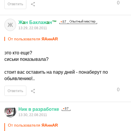
0
Ответить
Ж
a
н
Баклаж
a
н
™
Ж
13:29, 22.08.2011
От пользователя
ЯАннАR
это кто еще?
сиськи показывала?
стоит вас оставить на пару дней - понаберут по
обьявлению!..
0
Ответить
Ник
в
разработке
13:30, 22.08.2011
От пользователя
ЯАннАR