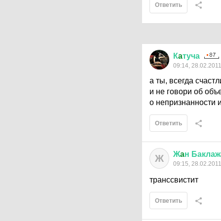
Ответить
К
a
туча
09:14, 28.02.201
а ты, всегда счастл
и не говори об объ
о непризнанности и
Ответить
Ж
a
н
Баклаж
Ж
09:15, 28.02.201
транссвистит
Ответить