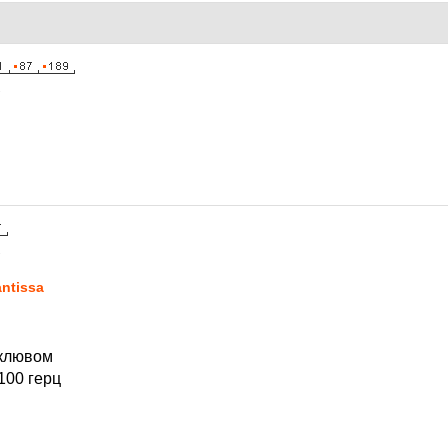
1
1
ntissa
 клювом
100 герц