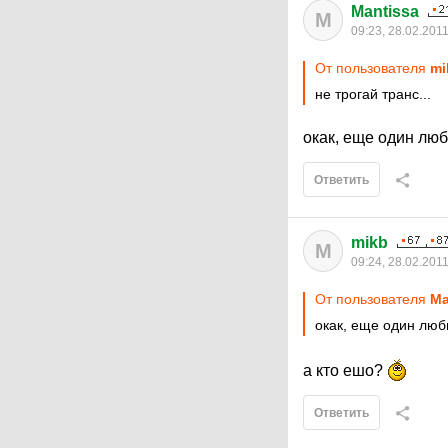
Mantissa
M
09:23, 28.02.201
От пользователя
mi
не трогай транс...
окак, еще один лю
Ответить
mikb
M
09:24, 28.02.201
От пользователя
Ma
окак, еще один люб
а кто ешо?
Ответить