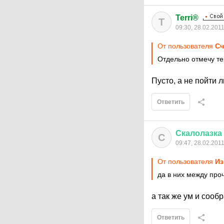
Terri®
T
09:30, 28.02.201
От пользователя
Сч
Отдельно отмечу те
Пусто, а не пойти 
Ответить
Скалолазка
С
09:47, 28.02.201
От пользователя
Из
да в них между про
а так же ум и сооб
Ответить