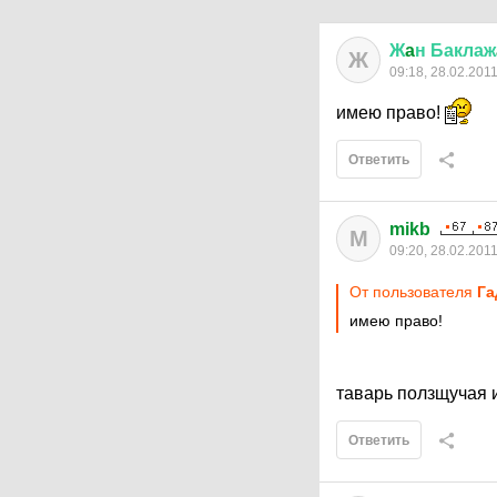
Ж
a
н
Баклаж
Ж
09:18, 28.02.201
имею право!
Ответить
mikb
M
09:20, 28.02.201
От пользователя
Гa
имею право!
таварь ползщучая и
Ответить