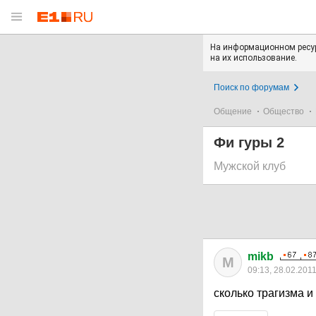
На информационном ресур
на их использование.
Поиск по форумам
Общение
Общество
Фи гуры 2
Мужской клуб
mikb
M
09:13, 28.02.201
сколько трагизма и