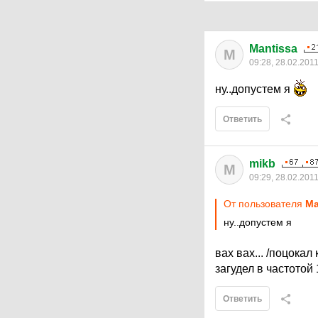
Mantissa
M
09:28, 28.02.201
ну..допустем я
Ответить
mikb
M
09:29, 28.02.201
От пользователя
Ma
ну..допустем я
вах вах... /поцокал
загудел в частотой 
Ответить