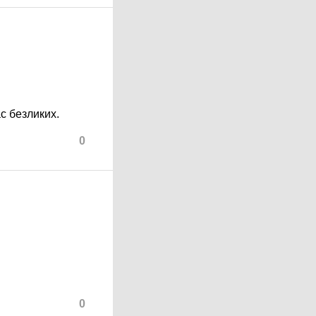
с безликих.
0
0