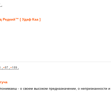
1
д Рeдкий™ [ Удaф Кaа ]
1
туча
м понимаеш - о своем высоком предназначении, о непризнанности и