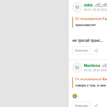
mikb
M
09:17, 28.02.201
От пользователя
Гa
транссвистит
не трогай транс...
Ответить
Mantissa
M
09:18, 28.02.201
От пользователя
Кa
говори о том, в че
Ответить