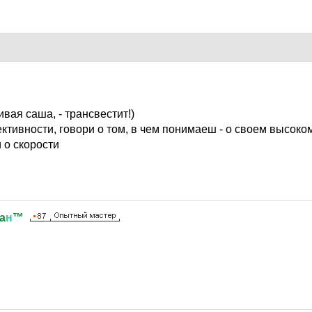
1
ивая саша, - трансвестит!)
ективности, говори о том, в чем понимаеш - о своем высок
 о скорости
a
н
™
1