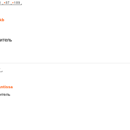
1
kb
битель
1
ntissa
итель