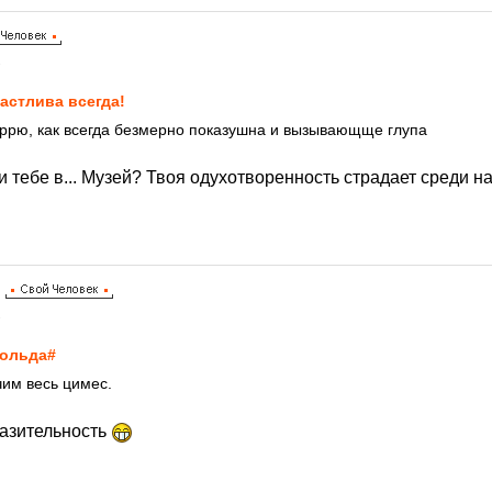
1
астлива всегда!
ррю, как всегда безмерно показушна и вызывающще глупа
ли тебе в... Музей? Твоя одухотворенность страдает среди на
1
ольда#
чим весь цимес.
разительность