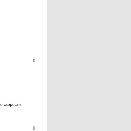
0
 о скорости
0