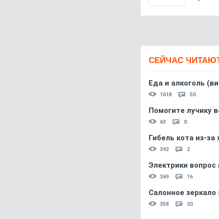
СЕЙЧАС ЧИТАЮ
Еда и алкоголь (в
1618
50
Помогите лучику в
63
0
Гибель кота из-за
392
2
Электрики вопрос 
369
16
Салонное зеркало 
358
20