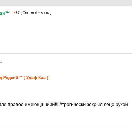
a
н
™
1
1
д Рeдкий™ [ Удaф Кaа ]
ле правоо имеющшчиий!!! //трогически зокрыл лецо рукой