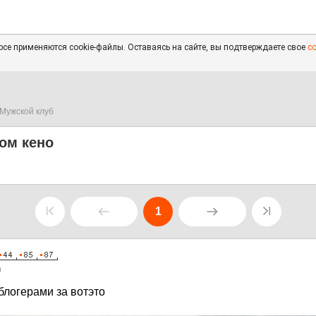
се применяются cookie-файлы. Оставаясь на сайте, вы подтверждаете свое
с
Мужской клуб
ком кено
1
0
блогерами за вотэто