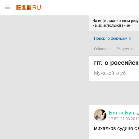
На информационном ресур
на их использование.
Поиск по форумам
Общение
Общество
ггг. о российс
Мужской клуб
Бетти
Буп
17:59, 27.03.201
михалков судицо с 