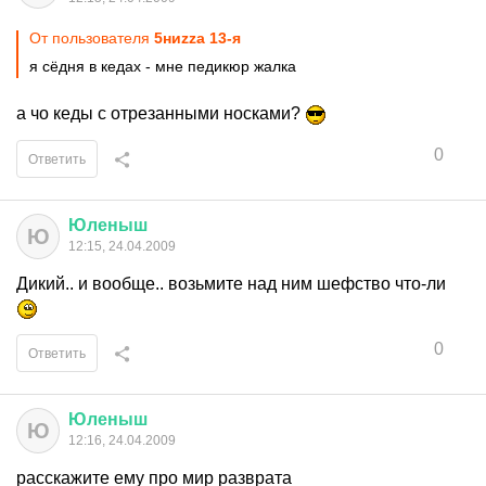
От пользователя
5ниzzа 13-я
я сёдня в кедах - мне педикюр жалка
а чо кеды с отрезанными носками?
0
Ответить
Юленыш
Ю
12:15, 24.04.2009
Дикий.. и вообще.. возьмите над ним шефство что-ли
0
Ответить
Юленыш
Ю
12:16, 24.04.2009
расскажите ему про мир разврата