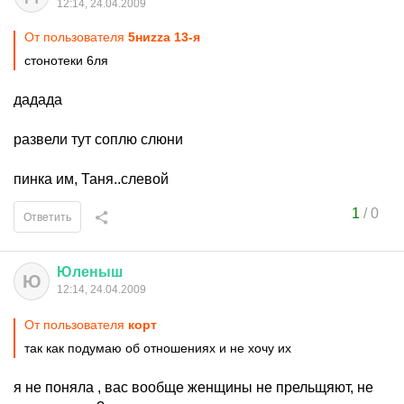
12:14, 24.04.2009
От пользователя
5ниzzа 13-я
стонотеки 6ля
дадада
развели тут соплю слюни
пинка им, Таня..слевой
1
/
0
Ответить
Юленыш
Ю
12:14, 24.04.2009
От пользователя
корт
так как подумаю об отношениях и не хочу их
я не поняла , вас вообще женщины не прельщяют, не