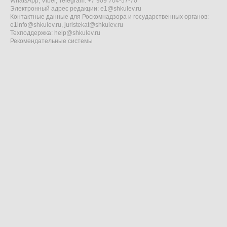
WhatsApp, Viber, Telegram: +7 909 704-57-70
Электронный адрес редакции:
e1@shkulev.ru
Контактные данные для Роскомнадзора и государственных органов:
e1info@shkulev.ru
,
juristekat@shkulev.ru
Техподдержка:
help@shkulev.ru
Рекомендательные системы