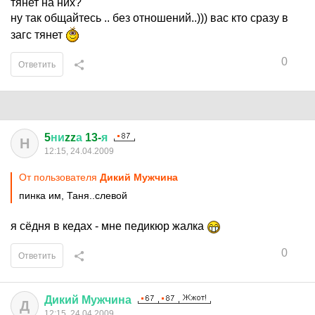
тянет на них?
ну так общайтесь .. без отношений..))) вас кто сразу в
загс тянет
0
Ответить
5
ни
zz
а
13-
я
Н
12:15, 24.04.2009
От пользователя
Дикий Мужчина
пинка им, Таня..слевой
я сёдня в кедах - мне педикюр жалка
0
Ответить
Дикий
Мужчина
Д
12:15, 24.04.2009