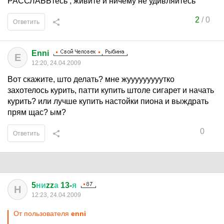
РАССЛАБЬтесь , живите и ничему не удивляйтесь
2
/
0
Ответить
Enni
E
12:20, 24.04.2009
Вот скажите, што делать? мне жууууууууутко
захотелось курить, патти купить штоле сигарет и начать
курить? или лучше купить настойки пиона и выждрать
прям щас? ым?
0
Ответить
5
ни
zz
а
13-
я
Н
12:23, 24.04.2009
От пользователя
enni