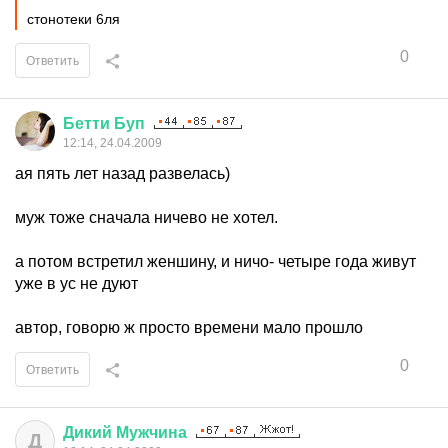
стонотеки 6ля
0
Ответить
Бетти
Буп
12:14, 24.04.2009
ая пять лет назад развелась)
муж тоже сначала ничево не хотел.
а потом встретил женшину, и ничо- четыре года живут
уже в ус не дуют
автор, говорю ж просто времени мало прошло
0
Ответить
Дикий
Мужчина
Д