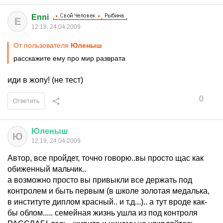
Enni
E
12:18, 24.04.2009
От пользователя
Юленыш
расскажите ему про мир разврата
иди в жопу! (не тест)
0
Ответить
Юленыш
Ю
12:19, 24.04.2009
Автор, все пройдет, точно говорю..вы просто щас как
обиженный мальчик..
а возможно просто вы привыкли все держать под
контролем и быть первым (в школе золотая медалька,
в институте диплом красный.. и т.д...).. а тут вроде как-
бы облом..... семейная жизнь ушла из под контроля