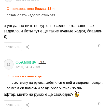
От пользователя
5ниzzа 13-я
потом опять надолго отшибет
я уш давно вить не курю, но седня чота ваще все
задрало, и боты тут еще такие нудные ходют, бааалин
)))
0
Ответить
ОбАмович
О
12:26, 24.04.2009
От пользователя
корт
я носил жену на руках...заботился о ней и старался везде и
во всем ей помочь и везде облегчить ей жизнь...
афтар, мечто на руках еще свободно?
0
Ответить