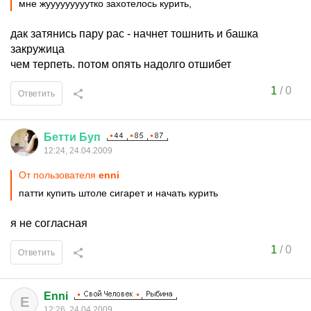
мне жууууууууутко захотелось курить,
дак затянись пару рас - начнет тошнить и башка
закружица
чем терпеть. потом опять надолго отшибет
1
/
0
Ответить
Бетти
Буп
12:24, 24.04.2009
От пользователя
enni
патти купить штоле сигарет и начать курить
я не согласная
1
/
0
Ответить
Enni
E
12:26, 24.04.2009