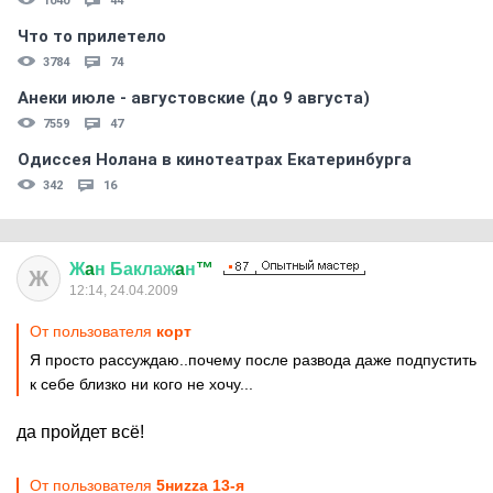
1040
44
Что то прилетело
3784
74
Анеки июле - августовские (до 9 августа)
7559
47
Одиссея Нолана в кинотеатрах Екатеринбурга
342
16
Ж
a
н
Баклаж
a
н
™
Ж
12:14, 24.04.2009
От пользователя
корт
Я просто рассуждаю..почему после развода даже подпустить
к себе близко ни кого не хочу...
да пройдет всё!
От пользователя
5ниzzа 13-я