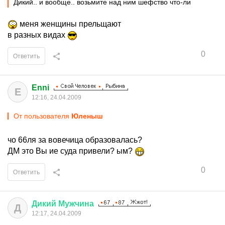
Дикий.. и вообще.. возьмите над ним шефство что-ли
меня женщины прельщают
в разных видах
0
Ответить
Enni
E
12:16, 24.04.2009
От пользователя
Юленыш
чо 66ля за вовечица образовалась?
ДМ это Вы ие суда привели? ым?
0
Ответить
Дикий
Мужчина
Д
12:17, 24.04.2009