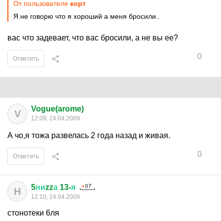
От пользователя
корт
Я не говорю что я хороший а меня бросили..
вас что задевает, что вас бросили, а не вы ее?
0
Ответить
Vogue(arome)
V
12:09, 24.04.2009
А чо,я тожа развелась 2 года назад и живая.
0
Ответить
5
ни
zz
а
13-
я
Н
12:10, 24.04.2009
стонотеки 6ля