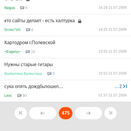
16:26 21.07.2009
Negus
6
кто сайты делает - есть халтурка
16:25 21.07.2009
D
е
nis
Т
V©
6
Картодром г.Полевской
15:55 21.07.2009
<Evgeny>
10
Нужны старые гитары
15:52 21.07.2009
Валентина
Валентина
0
сука опять дождбьпошел....
...
2
01:57 21.07.2009
Lexc
30
475