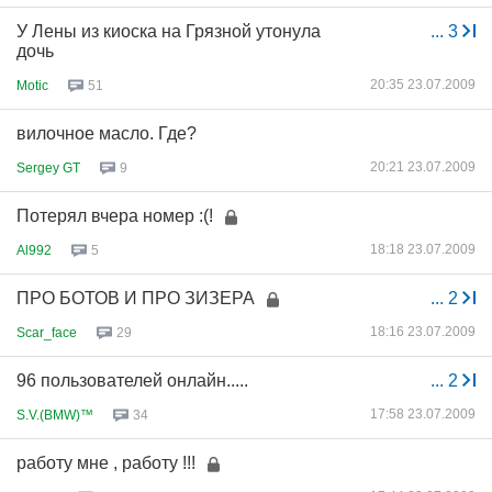
У Лены из киоска на Грязной утонула
...
3
дочь
20:35 23.07.2009
Motic
51
вилочное масло. Где?
20:21 23.07.2009
Sergey GT
9
Потерял вчера номер :(!
18:18 23.07.2009
Al992
5
ПРО БОТОВ И ПРО ЗИЗЕРА
...
2
18:16 23.07.2009
Scar_face
29
96 пользователей онлайн.....
...
2
17:58 23.07.2009
S.V.(BMW)™
34
работу мне , работу !!!