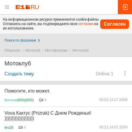
На информационном ресурсе применяются cookie-файлы.
Согласен
Оставаясь на сайте, вы подтверждаете свое
согласие
на
их использование.
Поиск по форумам
Общение
Автоклуб
Мотофорумы
Мотоклуб
Мотоклуб
Создать тему
Online 1
Помогите, кто может.
05:52 24.07.2009
Виталя
(950)(650)
5
Vova Кактус (Prizrak) С Днем Рожденья!
))))))))))))))))))))
00:21 24.07.2009
lev28
4