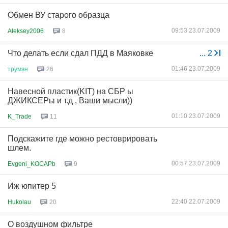
Обмен ВУ старого образца
09:53 23.07.2009
Aleksey2006
8
Что делать если сдал ПДД в Маяковке
...
2
01:46 23.07.2009
трумэн
26
Навесной пластик(KIT) на СБР ы
ДЖИКСЕРы и т.д , Ваши мысли))
01:10 23.07.2009
K_Trade
11
Подскажите где можно рестоврировать
шлем.
00:57 23.07.2009
Evgeni_KOCAPb
9
Иж юпитер 5
22:40 22.07.2009
Hukolau
20
О воздушном фильтре