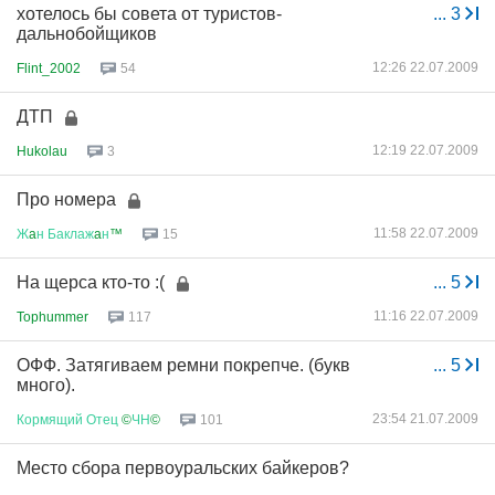
хотелось бы совета от туристов-
...
3
дальнобойщиков
12:26 22.07.2009
Flint_2002
54
ДТП
12:19 22.07.2009
Hukolau
3
Про номера
11:58 22.07.2009
Ж
a
н
Баклаж
a
н
™
15
На щерса кто-то :(
...
5
11:16 22.07.2009
Tophummer
117
ОФФ. Затягиваем ремни покрепче. (букв
...
5
много).
23:54 21.07.2009
Кормящий
Отец
©
ЧН
©
101
Место сбора первоуральских байкеров?