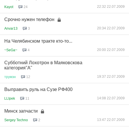
22:32 22.07.2009
Kayot
24
Срочно нужен телефон
20:34 22.07.2009
Anvar13
3
На Челябинском тракте кто-то...
20:00 22.07.2009
~SeGa~
4
Субботний Лохотрон в Маяковскова
категория"А"
19:37 22.07.2009
трумэн
12
Выправить руль на Сузе РФ400
14:08 22.07.2009
LLlpek
11
Минск запчасти
13:47 22.07.2009
Sergey Techno
2