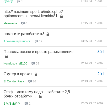
17:44 23.07.2009
бум
-
бу
1
http://maximum-sport.ru/index.php?
option=com_kunena&Itemid=81
17:15 23.07.2009
alexrussia
6
помогите разоблочить!
13:35 23.07.2009
Алексей
картингист
19
Правила жизни и просто размышление
...
3
12:14 23.07.2009
lyandusov_st1100
59
Скутер в прокат
...
2
12:13 23.07.2009
El Condor Pasa
36
Офф....мож каму надо.....заберите 2,5
бочки отработки....
12:05 23.07.2009
S.V.(BMW)™
1