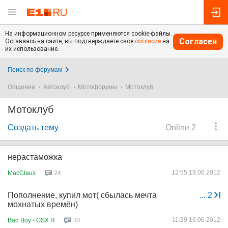
На информационном ресурсе применяются cookie-файлы.
Согласен
Оставаясь на сайте, вы подтверждаете свое
согласие
на
их использование.
Поиск по форумам
Общение
Автоклуб
Мотофорумы
Мотоклуб
Мотоклуб
Создать тему
Online 2
нерастаможка
12:55 19.06.2012
MacClaus
24
Пополнение, купил мот( сбылась мечта
...
2
мохнатых времён)
11:39 19.06.2012
Bad Boy - GSX R
34