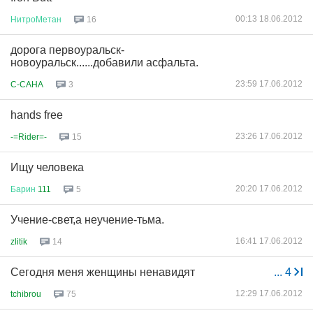
00:13 18.06.2012
НитроМетан
16
дорога первоуральск-
новоуральск......добавили асфальта.
23:59 17.06.2012
C-CAHA
3
hands free
23:26 17.06.2012
-=Rider=-
15
Ищу человека
20:20 17.06.2012
Барин
111
5
Учение-свет,а неучение-тьма.
16:41 17.06.2012
zlitik
14
Сегодня меня женщины ненавидят
...
4
12:29 17.06.2012
tchibrou
75