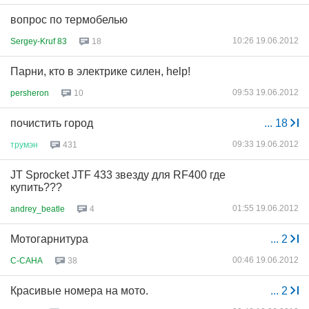
вопрос по термобелью
10:26 19.06.2012
Sergey-Kruf 83
18
Парни, кто в электрике силен, help!
09:53 19.06.2012
persheron
10
почистить город
...
18
09:33 19.06.2012
трумэн
431
JT Sprocket JTF 433 звезду для RF400 где
купить???
01:55 19.06.2012
andrey_beatle
4
Мотогарнитура
...
2
00:46 19.06.2012
C-CAHA
38
Красивые номера на мото.
...
2