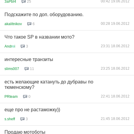
00:42 19.06.2012
3aPbl4
25
Подскажите по доп. оборудованию.
00:28 19.06.2012
akalitnikov
6
Что такое SP в названии мото?
23:31 18.06.2012
Andr
е
i
3
интересные транзиты
23:25 18.06.2012
slims007
11
есть желающие катануть до дубравы по
тюменскому?
22:41 18.06.2012
PRteam
0
еще про не растаможку))
21:45 18.06.2012
s.sheff
3
Продаю мотоботы