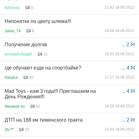
21:43 18.06.2012
КубАнец
0
Непонятки по цвету шлема!!!
20:06 18.06.2012
zahar_74
8
Получение долгов
...
2
18:33 18.06.2012
мУзЫкАнТиШкА
31
где обучают езде на спортбайке?
...
4
17:17 18.06.2012
FieryIce
82
Mad Toys - нам 3 года!!! Приглашаем на
...
4
День Рождения!!!
16:29 18.06.2012
Alexandr ex
82
ДТП на 188 км тюменского тракта
...
2
15:44 18.06.2012
Zlo™
25