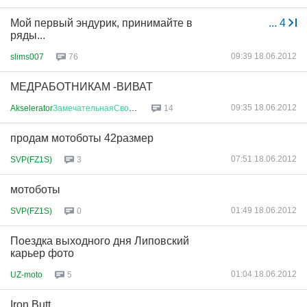
Мой первый эндурик, принимайте в
...
4
ряды...
09:39 18.06.2012
slims007
76
МЕДРАБОТНИКАМ -ВИВАТ
09:35 18.06.2012
Akselerator
ЗамечательнаяСволоч
...
14
продам мотоботы 42размер
07:51 18.06.2012
SVP(FZ1S)
3
мотоботы
01:49 18.06.2012
SVP(FZ1S)
0
Поездка выходного дня Липовский
карьер фото
01:04 18.06.2012
UZ-moto
5
Iron Butt