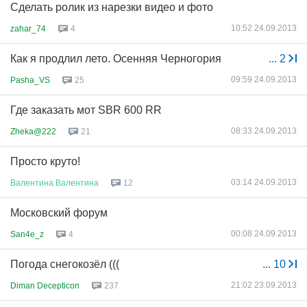
Сделать ролик из нарезки видео и фото
10:52 24.09.2013
zahar_74
4
Как я продлил лето. Осенняя Черногория
...
2
09:59 24.09.2013
Pasha_VS
25
Где заказать мот SBR 600 RR
08:33 24.09.2013
Zheka@222
21
Просто круто!
03:14 24.09.2013
Валентина
Валентина
12
Московский форум
00:08 24.09.2013
San4e_z
4
Погода снегокозёл (((
...
10
21:02 23.09.2013
Diman Decepticon
237