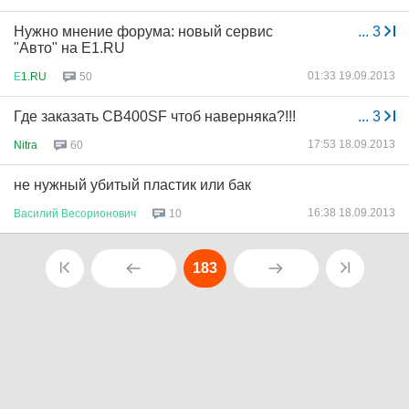
Нужно мнение форума: новый сервис
...
3
"Авто" на E1.RU
01:33 19.09.2013
Е
1.RU
50
Где заказать CB400SF чтоб наверняка?!!!
...
3
17:53 18.09.2013
Nitra
60
не нужный убитый пластик или бак
16:38 18.09.2013
Василий
Весорионович
10
183