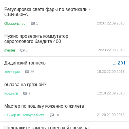
Регулировка света фары по вертикали -
CBR600FA
23:37 22.09.2013
Oleggoncheg
1
Нужно проверить коммутатор
сероголового бандита 400
19:23 22.09.2013
meriler
0
Дидинский тоннель
...
2
15:23 22.09.2013
.
юленция
35
облава на грязной?
12:10 22.09.2013
УрфинЪ
7
Мастер по пошиву коженного жилета
21:20 21.09.2013
Байкер
из
Новоуральска
18
Подскажите замену советской свечи на