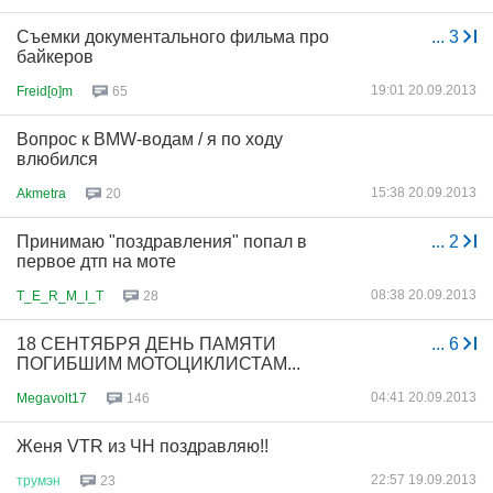
Съемки документального фильма про
...
3
байкеров
19:01 20.09.2013
Freid[o]m
65
Вопрос к BMW-водам / я по ходу
влюбился
15:38 20.09.2013
Akmetra
20
Принимаю "поздравления" попал в
...
2
первое дтп на моте
08:38 20.09.2013
T_E_R_M_I_T
28
18 СЕНТЯБРЯ ДЕНЬ ПАМЯТИ
...
6
ПОГИБШИМ МОТОЦИКЛИСТАМ...
04:41 20.09.2013
Megavolt17
146
Женя VTR из ЧН поздравляю!!
22:57 19.09.2013
трумэн
23