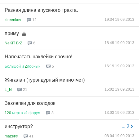
Разная длина впускного тракта.
19:34 19.09.2013
kireenkov
12
приму
18:49 19.09.2013
NeKiT BrZ
6
Напечатать наклейки срочно!
16:19 19.09.2013
Большой
и
Z
лобный
5
Жигалан (турэндурный миниотчет)
15:02 19.09.2013
L_N
21
Заклепки для колодок
13:03 19.09.2013
120
мертвый
форум
8
инструктор?
...
2
08:04 19.09.2013
mazer®
41