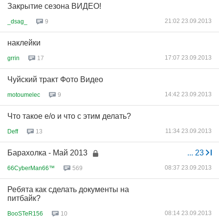
Закрытие сезона ВИДЕО!
21:02 23.09.2013
_dsag_
9
наклейки
17:07 23.09.2013
grrin
17
Чуйский тракт Фото Видео
14:42 23.09.2013
motoumelec
9
Что такое e/o и что с этим делать?
11:34 23.09.2013
Deff
13
Барахолка - Май 2013
...
23
08:37 23.09.2013
66CyberMan66™
569
Ребята как сделать документы на
питбайк?
08:14 23.09.2013
BooSTeR156
10