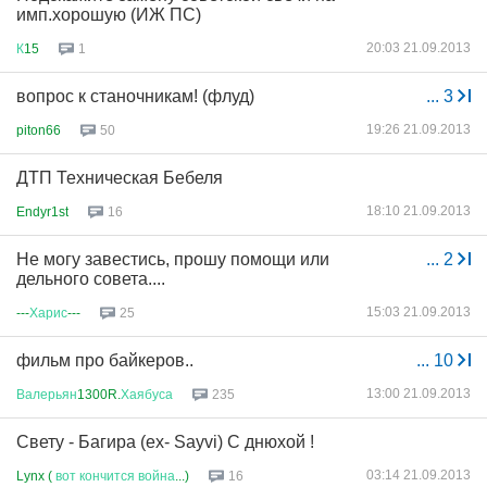
имп.хорошую (ИЖ ПС)
20:03 21.09.2013
К
15
1
вопрос к станочникам! (флуд)
...
3
19:26 21.09.2013
piton66
50
ДТП Техническая Бебеля
18:10 21.09.2013
Endyr1st
16
Не могу завестись, прошу помощи или
...
2
дельного совета....
15:03 21.09.2013
---
Харис
---
25
фильм про байкеров..
...
10
13:00 21.09.2013
Валерьян
1300R.
Хаябуса
235
Свету - Бaгирa (ex- Sayvi) С днюхой !
03:14 21.09.2013
Lynx (
вот
кончится
война
...)
16