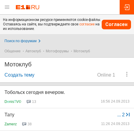
На информационном ресурсе применяются cookie-файлы.
Согласен
Оставаясь на сайте, вы подтверждаете свое
согласие
на
их использование.
Поиск по форумам
Общение
Автоклуб
Мотофорумы
Мотоклуб
Мотоклуб
Создать тему
Online 1
Тобольск сегодня вечером.
16:56 24.09.2013
D
е
nis
Т
V©
13
Тату
...
2
11:26 24.09.2013
Zamerz
38